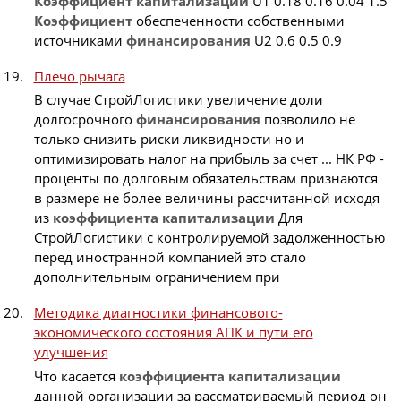
Коэффициент
капитализации
U1 0.18 0.16 0.04 1.5
Коэффициент
обеспеченности собственными
источниками
финансирования
U2 0.6 0.5 0.9
Плечо рычага
В случае СтройЛогистики увеличение доли
долгосрочного
финансирования
позволило не
только снизить риски ликвидности но и
оптимизировать налог на прибыль за счет ... НК РФ -
проценты по долговым обязательствам признаются
в размере не более величины рассчитанной исходя
из
коэффициента
капитализации
Для
СтройЛогистики с контролируемой задолженностью
перед иностранной компанией это стало
дополнительным ограничением при
Методика диагностики финансового-
экономического состояния АПК и пути его
улучшения
Что касается
коэффициента
капитализации
данной организации за рассматриваемый период он