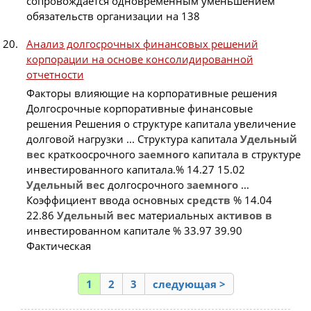
сопровождается одновременным уменьшением
обязательств организации на 138
Анализ долгосрочных финансовых решений
корпорации на основе консолидированной
отчетности
Факторы влияющие на корпоративные решения
Долгосрочные корпоративные финансовые
решения Решения о структуре капитала увеличение
долговой нагрузки ... Структура капитала
Удельный
вес
краткоосрочного
заемного
капитала
в
структуре
инвестированного капитала.% 14.27 15.02
Удельный
вес
долгосрочного
заемного
...
Коэффициент ввода основных
средств
% 14.04
22.86
Удельный
вес
материальных
активов
в
инвестированном капитале % 33.97 39.90
Фактическая
1
2
3
следующая >