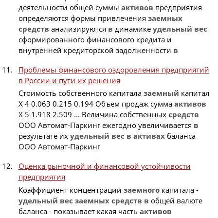
деятельности общей суммы
активов
предприятия
определяются формы привлечения
заемных
средств
анализируются
в
динамике
удельный
вес
сформированного финансового кредита и
внутренней кредиторской задолженности
в
Проблемы финансового оздоровления предприятий
в России и пути их решения
Стоимость собственного капитала
заемный
капитал
Х 4 0.063 0.215 0.194 Объем продаж сумма
активов
Х 5 1.918 2.509 ... Величина собственных
средств
ООО Автомат-Паркинг ежегодно увеличивается
в
результате их
удельный
вес
в
активах
баланса
ООО Автомат-Паркинг
Оценка рыночной и финансовой устойчивости
предприятия
Коэффициент концентрации
заемного
капитала -
удельный
вес
заемных
средств
в
общей валюте
баланса - показывает какая часть
активов