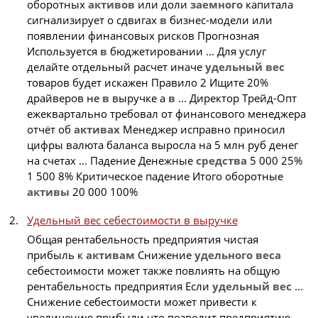
оборотных
активов
или доли
заемного
капитала
сигнализирует о сдвигах
в
бизнес-модели или
появлении финансовых рисков Прогнозная
Используется
в
бюджетировании ... Для услуг
делайте отдельный расчет иначе
удельный
вес
товаров будет искажен Правило 2 Ищите 20%
драйверов не
в
выручке а
в
... Директор Трейд-Опт
ежеквартально требовал от финансового менеджера
отчёт об
активах
Менеджер исправно приносил
цифры валюта баланса выросла на 5 млн руб денег
на счетах ... Падение Денежные
средства
5 000 25%
1 500 8% Критическое падение Итого оборотные
активы
20 000 100%
Удельный вес себестоимости в выручке
Общая рентабельность предприятия чистая
прибыль к
активам
Снижение
удельного
веса
себестоимости может также повлиять на общую
рентабельность предприятия Если
удельный
вес
...
Снижение себестоимости может привести к
увеличению прибыли что позволит предприятию