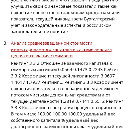
улучшить свои финансовые показатели такие как
покрытие процентов по
заемным
средствам
или
показатель текущей ликвидности Бухгалтерский
учет и законодательные аспекты
В
российском
законодательстве понятие
Анализ средневзвешенной стоимости
инвестированного капитала в системе анализа
цепочки создания стоимости
Рейтинг 3 3 2 Отношение
заемного
капитала к
суммарным
активам
0.0564 0.1473 0.2243 Рейтинг
3 3 2 Коэффициент текущей ликвидности 3.0697
1.4617 1.7937 Рейтинг ... Рейтинг 3 3 3 Коэффициент
покрытия обязательств операционным денежным
потоком чистыми денежными
средствами
от
текущей деятельности 1.2819 0.7441 0.5512 Рейтинг
3 3 3 Коэффициент покрытия процентов прибылью
В
том числе 100.00 100.00 100.00
удельный
вес
собственного капитала %
удельный
вес
долгосрочного
заемного
капитала %
удельный
вес