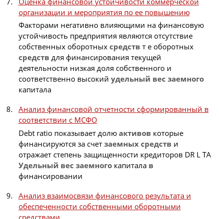
Оценка финансовой устойчивости коммерческой
организации и мероприятия по ее повышению
Факторами негативно влияющими на финансовую
устойчивость предприятия являются отсутствие
собственных оборотных
средств
т е оборотных
средств
для финансирования текущей
деятельности низкая доля собственного и
соответственно высокий
удельный
вес
заемного
капитала
Анализ финансовой отчетности сформированный в
соответствии с МСФО
Debt ratio показывает долю
активов
которые
финансируются за счет
заемных
средств
и
отражает степень защищенности кредиторов DR L TA
Удельный
вес
заемного
капитала
в
финансировании
Анализ взаимосвязи финансового результата и
обеспеченности собственными оборотными
средствами