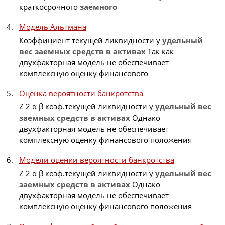
краткосрочного
заемного
Модель Альтмана
Коэффициент текущей ликвидности y
удельный
вес
заемных
средств
в
активах
Так как
двухфакторная модель не обеспечивает
комплексную оценку финансового
Оценка вероятности банкротства
Z 2 α β коэф.текущей ликвидности γ
удельный
вес
заемных
средств
в
активах
Однако
двухфакторная модель не обеспечивает
комплексную оценку финансового положения
Модели оценки вероятности банкротства
Z 2 α β коэф.текущей ликвидности γ
удельный
вес
заемных
средств
в
активах
Однако
двухфакторная модель не обеспечивает
комплексную оценку финансового положения