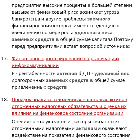
предприятия высокие проценты
в
большей степени
вызывают финансовый риск возникает угроза
банкротства и другие проблемы
заемного
финансирования которые имеют тенденцию к
увеличению по мере роста
удельного
веса
заемных
средств
в
общей сумме капитала Поэтому
перед предприятиями встает вопрос об источниках
Финансовое прогнозирование в организациях
инфокоммуникаций
P - рентабельность
активов
d Д П -
удельный
вес
долгосрочных
заемных
средств
в
общей сумме
привлеченных
средств
Порядок анализа отложенных налоговых активов
отложенных налоговых обязательств и оценка их
влияния на финансовое состояние организации
Очевидно что указанные факторы связанные с
отложенными налоговыми
активами
оказывают
воздействие на показатели финансового состояния