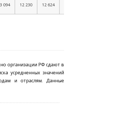
3 094
12 230
12 624
5 750
дно организации РФ сдают в
иска усредненных значений
одам и отраслям. Данные