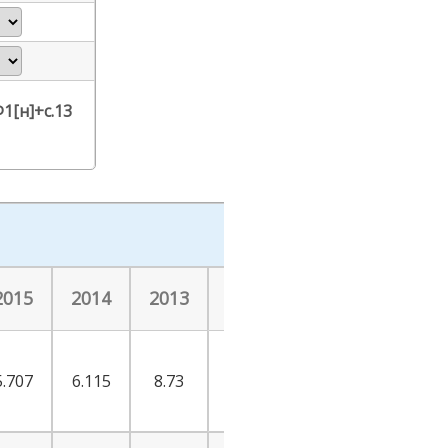
1[н]+с.13
2015
2014
2013
2012
5.707
6.115
8.73
9.378