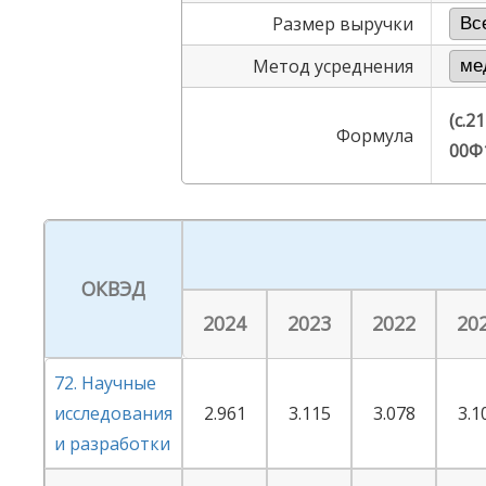
Размер выручки
Метод усреднения
(с.2
Формула
00Ф1
ОКВЭД
2024
2023
2022
20
72. Научные
исследования
2.961
3.115
3.078
3.1
и разработки