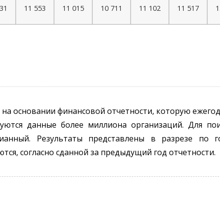
431
11 553
11 015
10 711
11 102
11 517
1
 на основании финансовой отчетности, которую ежего
зуются данные более миллиона организаций. Для по
ианный. Результаты представлены в разрезе по г
ются, согласно сданной за предыдущий год отчетности.