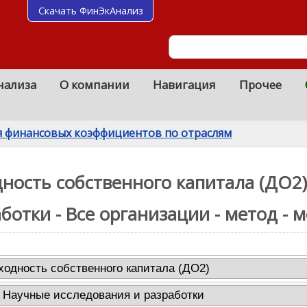
Скачать ФинЭкАнализ
нализа
О компании
Навигация
Прочее
я финансовых коэффициентов по отраслям
ность cобственного капитала (ДО2)
ботки - Все организации - метод - 