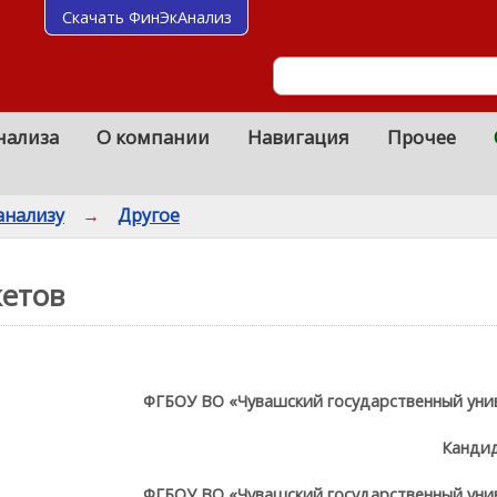
Скачать ФинЭкАнализ
нализа
О компании
Навигация
Прочее
анализу
→
Другое
жетов
ФГБОУ ВО «Чувашский государственный унив
Кандид
ФГБОУ ВО «Чувашский государственный унив