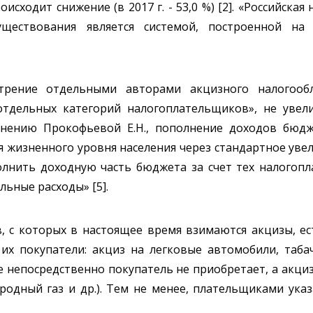
оисходит снижение (в 2017 г. - 53,0 %) [2]. «Российская
ществования является системой, построенной на 
трение отдельными авторами акцизного налогооб
отдельных категорий налогоплательщиков», не увел
мнению Прокофьевой Е.Н., пополнение доходов бюдж
 жизненного уровня населения через стандартное уве
ополнить доходную часть бюджета за счет тех налого
ьные расходы» [5].
в, с которых в настоящее время взимаются акцизы, е
их покупатели: акциз на легковые автомобили, таба
е непосредственно покупатель не приобретает, а акциз
иродный газ и др.). Тем не менее, плательщиками ук