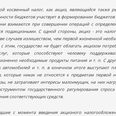
кой косвенный налог, как акциз, являющийся также 
нности бюджетов участвует в формировании бюджетов
они взимаются при совершении операций с определен
я подакцизными. С одной стороны, акциз - это нало
ве случаев излишеством, чем первой жизненной необх
с этим, государство не будет облагать акцизом потре
уг, которые способствуют человеку поддерживат
изненно необходимые продукты питания и т. п. С дру
х автомобилей и т. п. в конечном итоге выступают п
, которые никак не относятся к предметам первой н
изы, не затрагивает интересы малоимущих, на них нагр
струментом государственного регулирования спроса
ения соответствующих средств.
дшие с момента введения акцизного налогообложен