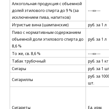
Алкогольная продукция с объемной
долей этилового спирта до 9 % (за
---«»---
исключением пива, напитков)
Игристые вина (шампанские)
руб. за 1 л
Пиво с нормативным содержанием
объемной доли этилового спирта до
руб. за 1 л
8,6 %
То же, св. 8,6 %
---«»---
Табак трубочный
руб. за 1 кг
Сигары
руб. за 1 ш
руб. за 100
Сигариллы
шт.
Сигареты
Ед. изм.