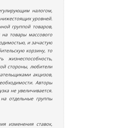
регулирующим налогом,
 нижестоящих уровней.
ной группой товаров,
г на товары массового
одимостью, и зачастую
бительскую корзину, то
ь жизнеспособность,
гой стороны, любители
лательщиками акцизов,
еобходимости. Авторы
узка не увеличивается.
 на отдельные группы
ия изменения ставок,