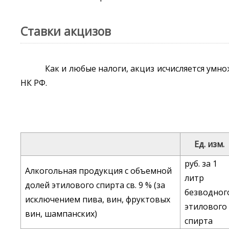
Ставки акцизов
Как и любые налоги, акциз исчисляется умн
НК РФ.
Ед. изм.
руб. за 1
Алкогольная продукция с объемной
литр
долей этилового спирта св. 9 % (за
безводног
исключением пива, вин, фруктовых
этилового
вин, шампанских)
спирта