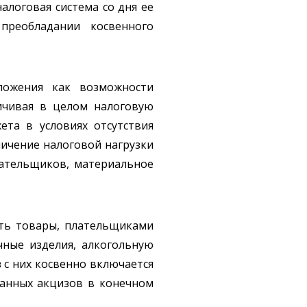
 налоговая система со дня ее
преобладании косвенного
ложения как возможности
ичивая в целом налоговую
ета в условиях отсутствия
личение налоговой нагрузки
плательщиков, материальное
сть товары, плательщиками
чные изделия, алкогольную
 с них косвенно включается
азанных акцизов в конечном