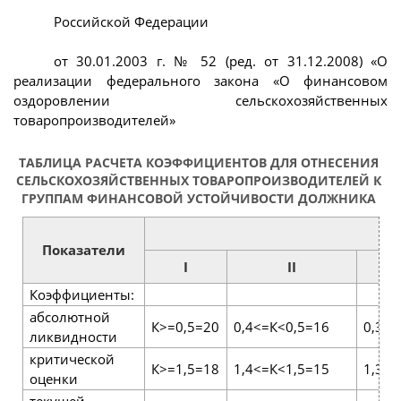
Российской Федерации
от 30.01.2003 г. № 52 (ред. от 31.12.2008) «О
реализации федерального закона «О финансовом
оздоровлении сельскохозяйственных
товаропроизводителей»
ТАБЛИЦА РАСЧЕТА КОЭФФИЦИЕНТОВ ДЛЯ ОТНЕСЕНИЯ
СЕЛЬСКОХОЗЯЙСТВЕННЫХ ТОВАРОПРОИЗВОДИТЕЛЕЙ К
ГРУППАМ ФИНАНСОВОЙ УСТОЙЧИВОСТИ ДОЛЖНИКА
Г
Показатели
I
II
Коэффициенты:
абсолютной
К>=0,5=20
0,4<=К<0,5=16
0,3<=
ликвидности
критической
К>=1,5=18
1,4<=К<1,5=15
1,3<=
оценки
текущей