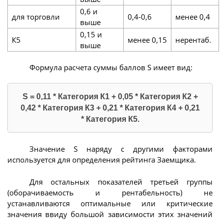
0,6 и
для торговли
0,4-0,6
менее 0,4
выше
0,15 и
К5
менее 0,15
нерентаб.
выше
Формула расчета суммы баллов S имеет вид:
S = 0,11 * Категория К1 + 0,05 * Категория К2 +
0,42 * Категория К3 + 0,21 * Категория К4 + 0,21
* Категория К5.
Значение S наряду с другими факторами
используется для определения рейтинга Заемщика.
Для остальных показателей третьей группы
(оборачиваемость и рентабельность) не
устанавливаются оптимальные или критические
значения ввиду большой зависимости этих значений