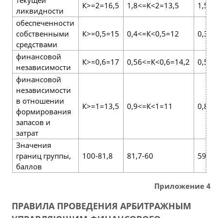
К>=2=16,5
1,8<=К<2=13,5
1,5<=
ликвидности
обеспеченности
собственными
К>=0,5=15
0,4<=К<0,5=12
0,3<=
средствами
финансовой
К>=0,6=17
0,56<=К<0,6=14,2
0,5<=
независимости
финансовой
независимости
в отношении
К>=1=13,5
0,9<=К<1=11
0,8<=
формирования
запасов и
затрат
Значения
границ группы,
100-81,8
81,7-60
59,9-
баллов
Приложение 4
ПРАВИЛА ПРОВЕДЕНИЯ АРБИТРАЖНЫМ