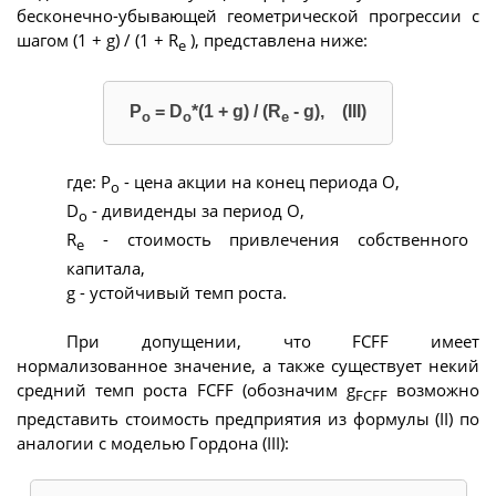
бесконечно-убывающей геометрической прогрессии с
шагом (1 + g) / (1 + R
), представлена ниже:
e
Р
= D
*(1 + g) / (R
- g), (III)
о
о
e
где: Р
- цена акции на конец периода О,
о
D
- дивиденды за период О,
о
R
- стоимость привлечения собственного
e
капитала,
g - устойчивый темп роста.
При допущении, что FCFF имеет
нормализованное значение, а также существует некий
средний темп роста FCFF (обозначим g
возможно
FCFF
представить стоимость предприятия из формулы (II) по
аналогии с моделью Гордона (III):