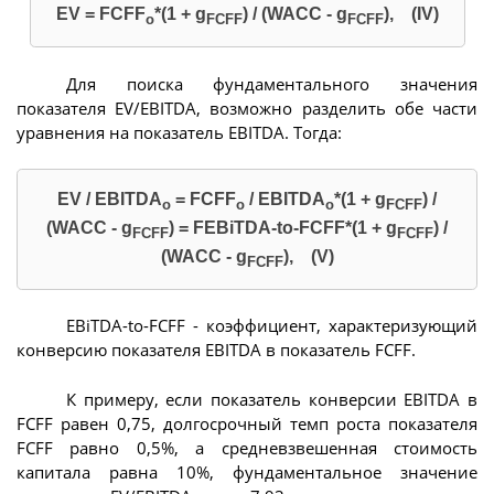
EV = FCFF
*(1 + g
) / (WACC - g
), (IV)
o
FCFF
FCFF
Для поиска фундаментального значения
показателя EV/EBITDA, возможно разделить обе части
уравнения на показатель EBITDA. Тогда:
EV / EBITDA
= FCFF
/ EBITDA
*(1 + g
) /
o
o
o
FCFF
(WACC - g
) = FEВiTDA-to-FCFF*(1 + g
) /
FCFF
FCFF
(WACC - g
), (V)
FCFF
EВiTDA-to-FCFF - коэффициент, характеризующий
конверсию показателя EBITDA в показатель FCFF.
К примеру, если показатель конверсии EBITDA в
FCFF равен 0,75, долгосрочный темп роста показателя
FCFF равно 0,5%, а средневзвешенная стоимость
капитала равна 10%, фундаментальное значение