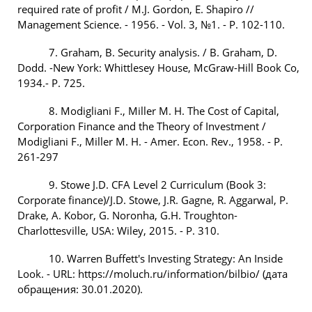
required rate of profit / M.J. Gordon, E. Shapiro //
Management Science. - 1956. - Vol. 3, №1. - P. 102-110.
7. Graham, B. Security analysis. / B. Graham, D.
Dodd. -New York: Whittlesey House, McGraw-Hill Book Co,
1934.- P. 725.
8. Modigliani F., Miller M. H. The Cost of Capital,
Corporation Finance and the Theory of Investment /
Modigliani F., Miller M. H. - Amer. Econ. Rev., 1958. - P.
261-297
9. Stowe J.D. CFA Level 2 Curriculum (Book 3:
Corporate finance)/J.D. Stowe, J.R. Gagne, R. Aggarwal, P.
Drake, A. Kobor, G. Noronha, G.H. Troughton-
Charlottesville, USA: Wiley, 2015. - P. 310.
10. Warren Buffett's Investing Strategy: An Inside
Look. - URL: https://moluch.ru/information/bilbio/ (дата
обращения: 30.01.2020).