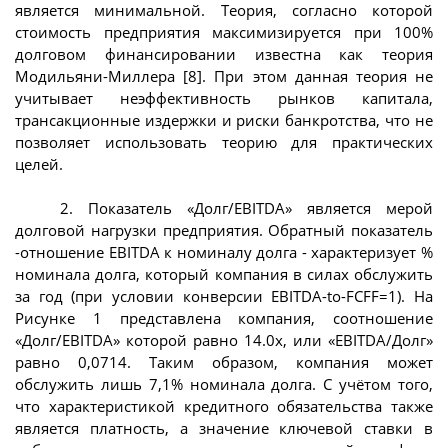
является минимальной. Теория, согласно которой
стоимость предприятия максимизируется при 100%
долговом финансировании известна как теория
Модильяни-Миллера [8]. При этом данная теория не
учитывает неэффективность рынков капитала,
трансакционные издержки и риски банкротства, что не
позволяет использовать теорию для практических
целей.
2. Показатель «Долг/EBITDA» является мерой
долговой нагрузки предприятия. Обратный показатель
-отношение EBITDA к номиналу долга - характеризует %
номинала долга, который компания в силах обслужить
за год (при условии конверсии EBITDA-to-FCFF=1). На
Рисунке 1 представлена компания, соотношение
«Долг/EBITDA» которой равно 14.0х, или «EBITDA/Долг»
равно 0,0714. Таким образом, компания может
обслужить лишь 7,1% номинала долга. С учётом того,
что характеристикой кредитного обязательства также
является платность, а значение ключевой ставки в