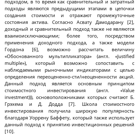
подходом, в то время как сравнительный и затратный
подходы являются предыдущими этапами в цепочки
создания стоимости и отражают промежуточные
состояния актива. Согласно Асвату Дамодарану [2],
доходный и сравнительный подход также не являются
взаимоисключающими; более того, посредством
применения доходного подхода, а также модели
Гордона [6], возможно рассчитать величину
«Обоснованного мультипликатора» (англ. «Justified
multiple»), который возможно сопоставить с
наблюдаемыми рыночными индикаторами с целью
определения переоцененно-сти/неоцененности акций.
Данный подход является основным принципом
стоимостного инвестирования (англ. «Value
investment))), основоположниками которых считают Б.
Грэхема и Д. Додда [7]. Школа стоимостного
инвестирования получила широкую популярность
благодаря Уоррену Баффету, который также использует
данный подход к принятию инвестиционных решений
[10].