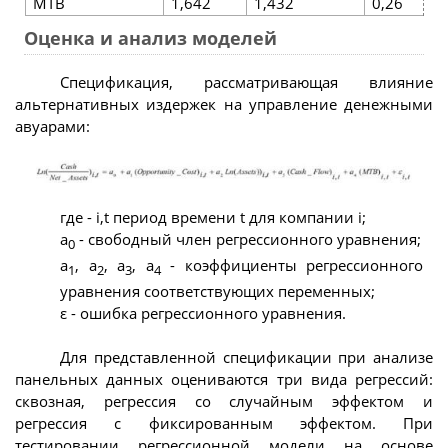
MTB
1,642
1,432
0,26
Оценка и анализ моделей
Спецификация, рассматривающая влияние
альтернативных издержек на управление денежными
авуарами:
где - i,t период времени t для компании i;
а
- свободный член регрессионного уравнения;
0
а
, а
, а
, а
- коэффициенты регрессионного
1
2
3
4
уравнения соответствующих переменных;
ε - ошибка регрессионного уравнения.
Для представленной спецификации при анализе
панельных данных оцениваются три вида регрессий:
сквозная, регрессия со случайным эффектом и
регрессия с фиксированным эффектом. При
тестировании регрессионной модели на основе