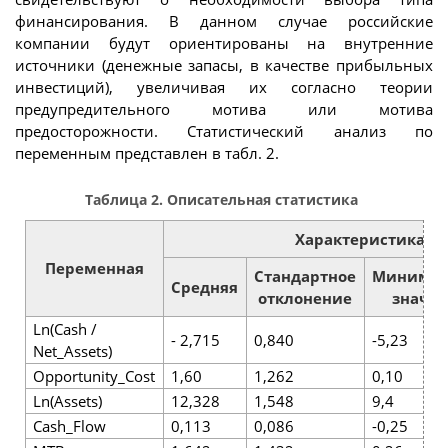
финансирования. В данном случае российские
компании будут ориентированы на внутренние
источники (денежные запасы, в качестве прибыльных
инвестиций), увеличивая их согласно теории
предупредительного мотива или мотива
предосторожности. Статистический анализ по
переменным представлен в табл. 2.
Таблица 2. Описательная статистика
Характеристика в
Переменная
Стандартное
Минимал
Средняя
отклонение
значе
Ln(Cash /
- 2,715
0,840
-5,23
Net_Assets)
Opportunity_Cost
1,60
1,262
0,10
Ln(Assets)
12,328
1,548
9,4
Cash_Flow
0,113
0,086
-0,25