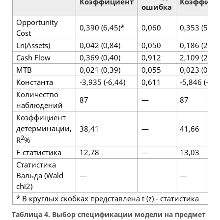
Коэффициент
Коэффици
ошибка
Opportunity
0,390 (6,45)*
0,060
0,353 (5,52
Cost
Ln(Assets)
0,042 (0,84)
0,050
0,186 (2,97
Cash Flow
0,369 (0,40)
0,912
2,109 (2,01
MTB
0,021 (0,39)
0,055
0,023 (0,40
Константа
-3,935 (-6,44)
0,611
-5,846 (-7,5
Количество
87
—
87
наблюдений
Коэффициент
детерминации,
38,41
—
41,66
2
R
%
F-статистика
12,78
—
13,03
Статистика
Вальда (Wald
—
—
chi2)
* В круглых скобках представлена t (z) - статистика
Таблица 4. Выбор спецификации модели на предмет