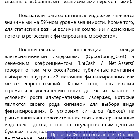
связаны с выбранными независимыми переменными).
Показатели альтернативных издержек являются
значимыми на 5%-ном уровне значимости. Кроме того,
для статистики важны величина компании и денежные
потоки в регрессии с фиксированным эффектом.
Положительная корреляция между
альтернативными издержками (Opportunity_Cost) и
денежным коэффициентом (Ln(Cash / Net_Assets))
говорит о том, что российские публичные компании
выбирают внутренний источник финансирования как
менее дорогостоящий. Кроме того, организации
стремятся к увеличению своих денежных запасов в
условиях роста альтернативных издержек, которые
являются своего рода сигналом для выбора вида
финансирования. В условиях сигналов (шоков) на
рынке капитала положительная связь альтернативных
издержек с доходностью по государственным ценным
бумагам предполагает переориентацию компании на
Провести Финансовый анализ Онлайн
внутренние резервы, увеличивая их, в качестве