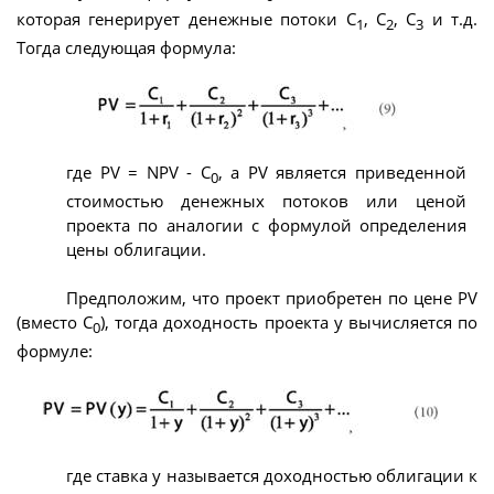
которая генерирует денежные потоки C
, C
, C
и т.д.
1
2
3
Тогда следующая формула:
где PV = NPV - C
, а PV является приведенной
0
стоимостью денежных потоков или ценой
проекта по аналогии с формулой определения
цены облигации.
Предположим, что проект приобретен по цене PV
(вместо C
), тогда доходность проекта y вычисляется по
0
формуле:
где ставка y называется доходностью облигации к