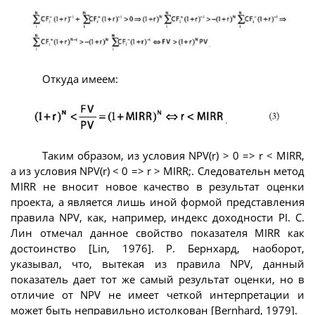
Откуда имеем:
Таким образом, из условия NРV(r) > 0 => r < MIRR,
а из условия NPV(r) < 0 => r > MIRR;. Следовательн метод
MIRR не вносит новое качество в результат оценки
проекта, а является лишь иной формой представления
правила NPV, как, например, индекс доходности PI. С.
Лин отмечал данное свойство показателя MIRR как
достоинство [Lin, 1976]. Р. Бернхард, наоборот,
указывал, что, вытекая из правила NPV, данный
показатель дает тот же самый результат оценки, но в
отличие от NPV не имеет четкой интерпретации и
может быть неправильно истолкован [Bernhard, 1979].