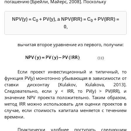
погашению [Брейли, Майерс, 2008]. Поскольку
NPV(y) = C
+ PV(y), а NPV(IRR) = C
+ PV(IRR) =
0
0
0,
вычитая второе уравнение из первого, получим:
Если проект инвестиционный и типичный, то
функция PV(y) монотонно убывающая в зависимости от
ставки дисконтаy [Kulakov, Kulakova, 2013].
Следовательно, если y < IRR, то PV(y) > PV(IRR), и
значение NPV проекта положительно. Таким образом,
метод IRR можно использовать для оценки проектов в
случае, если стоимость капитала меняется с течением
времени.
Практически удобнее поступать следующим