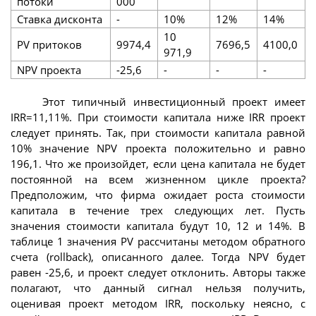
потоки
000
Ставка дисконта
-
10%
12%
14%
10
PV притоков
9974,4
7696,5
4100,0
971,9
NPV проекта
-25,6
-
-
-
Этот типичный инвестиционный проект имеет
IRR=11,11%. При стоимости капитала ниже IRR проект
следует принять. Так, при стоимости капитала равной
10% значение NPV проекта положительно и равно
196,1. Что же произойдет, если цена капитала не будет
постоянной на всем жизненном цикле проекта?
Предположим, что фирма ожидает роста стоимости
капитала в течение трех следующих лет. Пусть
значения стоимости капитала будут 10, 12 и 14%. В
таблице 1 значения PV рассчитаны методом обратного
счета (rollback), описанного далее. Тогда NPV будет
равен -25,6, и проект следует отклонить. Авторы также
полагают, что данный сигнал нельзя получить,
оценивая проект методом IRR, поскольку неясно, с