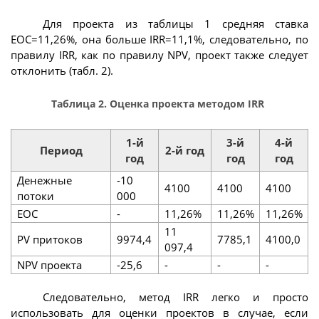
Для проекта из таблицы 1 средняя ставка
EOC=11,26%, она больше IRR=11,1%, следовательно, по
правилу IRR, как по правилу NPV, проект также следует
отклонить (табл. 2).
Таблица 2. Оценка проекта методом IRR
1-й
3-й
4-й
Период
2-й год
год
год
год
Денежные
-10
4100
4100
4100
потоки
000
EOC
-
11,26%
11,26%
11,26%
11
PV притоков
9974,4
7785,1
4100,0
097,4
NPV проекта
-25,6
-
-
-
Следовательно, метод IRR легко и просто
использовать для оценки проектов в случае, если