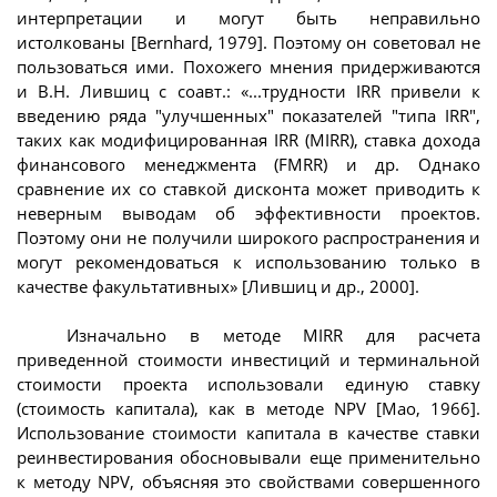
интерпретации и могут быть неправильно
истолкованы [Bernhard, 1979]. Поэтому он советовал не
пользоваться ими. Похожего мнения придерживаются
и В.Н. Лившиц с соавт.: «...трудности IRR привели к
введению ряда "улучшенных" показателей "типа IRR",
таких как модифицированная IRR (MIRR), ставка дохода
финансового менеджмента (FMRR) и др. Однако
сравнение их со ставкой дисконта может приводить к
неверным выводам об эффективности проектов.
Поэтому они не получили широкого распространения и
могут рекомендоваться к использованию только в
качестве факультативных» [Лившиц и др., 2000].
Изначально в методе MIRR для расчета
приведенной стоимости инвестиций и терминальной
стоимости проекта использовали единую ставку
(стоимость капитала), как в методе NPV [Mao, 1966].
Использование стоимости капитала в качестве ставки
реинвестирования обосновывали еще применительно
к методу NPV, объясняя это свойствами совершенного