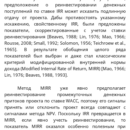
предположение о реинвестировании денежных
поступлений по ставке IRR может исказить подлинную
отдачу от проекта. Дабы противостоять указанному
искажению, свойственному IRR, были предложены
показатели, скорректированные с учетом ставки
реинвестирования [Beaves, 1988; Lin, 1976; Mao, 1966;
Rousse, 2008; Small, 1992; Solomon, 1956; Teichroew et al.,
1965]. В результате обобщения целого ряда
показателей был выбран и даже стал классическим
критерий модифицированной внутренней нормы
дохода (Modified Internal Rate of Return, MIRR) [Mao, 1966;
Lin, 1976; Beaves, 1988, 1993].
Метод MIRR уже явно предполагает
реинвестирование промежуточных денежных
притоков проекта по ставке WACC, поэтому его сигналы
принять или отклонить проект всегда совпадают с
сигналами метода NPV. Поскольку IRR превращается в
MIRR, если явно учесть реинвестирование, то
показатель MIRR оказался особенно полезным при