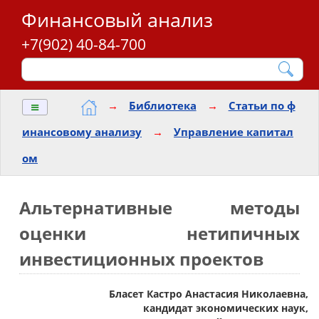
Финансовый анализ
+7(902) 40-84-700
≡
→
Библиотека
→
Статьи по ф
инансовому анализу
→
Управление капитал
ом
Альтернативные методы
оценки нетипичных
инвестиционных проектов
Бласет Кастро Анастасия Николаевна,
кандидат экономических наук,