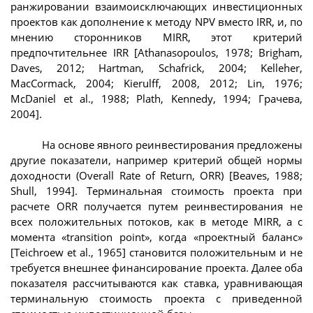
ранжировании взаимоисключающих инвестиционных
проектов как дополнение к методу NPV вместо IRR, и, по
мнению сторонников MIRR, этот критерий
предпочтительнее IRR [Athanasopoulos, 1978; Brigham,
Daves, 2012; Hartman, Schafrick, 2004; Kelleher,
MacCormack, 2004; Kierulff, 2008, 2012; Lin, 1976;
McDaniel et al., 1988; Plath, Kennedy, 1994; Грачева,
2004].
На основе явного реинвестирования предложены
другие показатели, например критерий общей нормы
доходности (Overall Rate of Return, ORR) [Beaves, 1988;
Shull, 1994]. Терминальная стоимость проекта при
расчете ORR получается путем реинвестирования не
всех положительных потоков, как в методе MIRR, а с
момента «transition point», когда «проектный баланс»
[Teichroew et al., 1965] становится положительным и не
требуется внешнее финансирование проекта. Далее оба
показателя рассчитываются как ставка, уравнивающая
терминальную стоимость проекта с приведенной