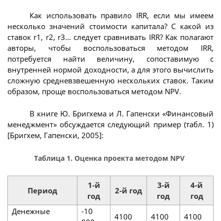
Как использовать правило IRR, если мы имеем
несколько значений стоимости капитала? С какой из
ставок r1, r2, r3... следует сравнивать IRR? Как полагают
авторы, чтобы воспользоваться методом IRR,
потребуется найти величину, сопоставимую с
внутренней нормой доходности, а для этого вычислить
сложную средневзвешенную нескольких ставок. Таким
образом, проще воспользоваться методом NPV.
В книге Ю. Бригхема и Л. Гапенски «Финансовый
менеджмент» обсуждается следующий пример (табл. 1)
[Бригхем, Гапенски, 2005]:
Таблица 1. Оценка проекта методом NPV
1-й
3-й
4-й
Период
2-й год
год
год
год
Денежные
-10
4100
4100
4100