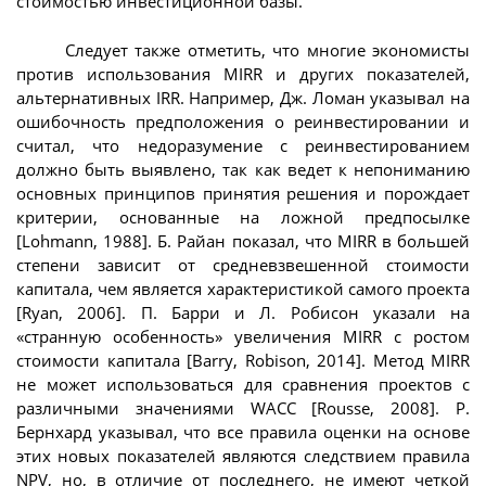
стоимостью инвестиционной базы.
Следует также отметить, что многие экономисты
против использования MIRR и других показателей,
альтернативных IRR. Например, Дж. Ломан указывал на
ошибочность предположения о реинвестировании и
считал, что недоразумение с реинвестированием
должно быть выявлено, так как ведет к непониманию
основных принципов принятия решения и порождает
критерии, основанные на ложной предпосылке
[Lohmann, 1988]. Б. Райан показал, что MIRR в большей
степени зависит от средневзвешенной стоимости
капитала, чем является характеристикой самого проекта
[Ryan, 2006]. П. Барри и Л. Робисон указали на
«странную особенность» увеличения MIRR с ростом
стоимости капитала [Barry, Robison, 2014]. Метод MIRR
не может использоваться для сравнения проектов с
различными значениями WACC [Rousse, 2008]. Р.
Бернхард указывал, что все правила оценки на основе
этих новых показателей являются следствием правила
NPV, но, в отличие от последнего, не имеют четкой