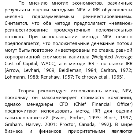
По мнению многих экономистов, различные
результаты оценки методами NPV и IRR обусловлены
«неявно подразумеваемым реинвестированием».
Считается, что оба метода предполагают «неявное»
реинвестирование промежуточных положительных
потоков. При использовании метода NPV неявно
предполагается, что положительные денежные потоки
могут быть повторно инвестированы по ставке, равной
корпоративной стоимости капитала (Weighted Average
Cost of Capital, WACC), а в методе IRR - по ставке IRR
[Arrow, Levhari, 1969; Beidleman, 1984; Carlton, 1972;
Lohmann, 1988; Renshaw, 1957; Teichroew et al., 1965].
Теория рекомендует использовать метод NPV,
поскольку он максимизирует стоимость компании,
однако менеджеры CFO (Chief Financial Officer)
предпочитают использовать метод IRR для оценки
капиталовложений [Evans, Forbes, 1993; Block, 1997;
Graham, Harvey, 2001; Proctor, Canada, 1992]. В мире
бизнеса и финансов приоритетными являются