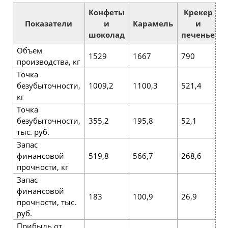
Конфеты
Крекер
Показатели
и
Карамель
и
шоколад
печенье
Объем
1529
1667
790
3
производства, кг
Точка
безубыточности,
1009,2
1100,3
521,4
2
кг
Точка
безубыточности,
355,2
195,8
52,1
4
тыс. руб.
Запас
финансовой
519,8
566,7
268,6
1
прочности, кг
Запас
финансовой
183
100,9
26,9
2
прочности, тыс.
руб.
Прибыль от