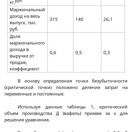
руб.
кг,
Маржинальный
доход на весь
315
140
26,1
3
выпуск, тыс.
руб.
Доля
маржинального
дохода в
0,6
0,5
0,3
0,
выручке от
продаж,
коэффициент
В основу определения точки безубыточности
(критической точки) положено деление затрат на
переменные и постоянные.
Используя данные таблицы 1, критический
объем производства Д (вафель) примем за х для
решения уравнения.