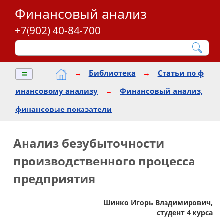
Финансовый анализ
+7(902) 40-84-700
≡
→
Библиотека
→
Статьи по ф
инансовому анализу
→
Финансовый анализ,
финансовые показатели
Анализ безубыточности
производственного процесса
предприятия
Шинко Игорь Владимирович,
студент 4 курса