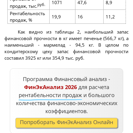
1071
47,6
8,9
1
руб.
продаж, тыс.
Рентабельность
19,9
16
11,2
1
продаж, %
Как видно из таблицы 2, наибольший запас
финансовой прочности в кг имеет печенье (566,7 кг), а
наименьший - мармелад - 94,5 кг. В целом по
кондитерскому цеху запас финансовой прочности
составил 3925 кг или 354,9 тыс. руб.
Программа Финансовый анализ -
ФинЭкАнализ 2026
для расчета
рентабельности продаж
и большого
количества финансово-экономических
коэффициентов.
Попроборать ФинЭкАнализ Онлайн