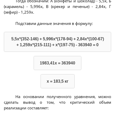
Тогда обозначим: А (конфеты и шоколад) - 5,5х, Б
(карамель) - 5,996х, В (крекер и печенье) - 2,84х, Г
(зефир) - 1,259х.
Подставим данные значения в формулу:
5,5х*(352-146) + 5,996х*(178-94) + 2,84х*(100-67)
+ 1,259х*(215-111) + х*(197-75) - 363940 = 0
1983,41х = 363940
x = 183,5 кг
На основании полученного уравнения, можно
сделать вывод о том, что критический объем
реализации составляет: