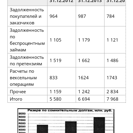
31.12.2012
31.12.2013
31.12.2014
Задолженность
покупателей и
964
987
784
заказчиков
Задолженность
по
1 105
1 179
1 121
беспроцентным
займам
Задолженность
1 519
1 662
1 486
по претензиям
Расчеты по
вексельным
833
1624
1743
операциям
Прочее
1 159
1 242
2 834
Итого
5 580
6 694
7 968