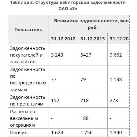
Таблица 3. Структура дебиторской задолженности
ОАО «Z»
Величина задолженности, млн.
руб.
Показатель
31.12.2012
31.12.2013
31.12.2014
Задолженность
покупателей и
3 243
5427
9 662
заказчиков
Задолженность
по
77
79
1 138
беспроцентным
займам
Задолженность
152
218
278
по претензиям
Расчеты по
вексельным
-
188
-
операциям
Прочие
1 624
1 756
1 390