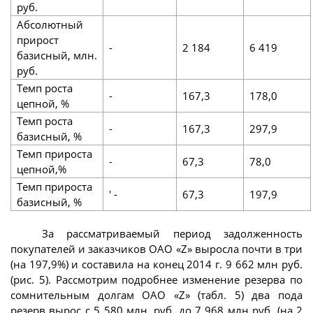
руб.
Абсолютный
прирост
-
2 184
6 419
базисный, млн.
руб.
Темп роста
-
167,3
178,0
цепной, %
Темп роста
-
167,3
297,9
базисный, %
Темп прироста
-
67,3
78,0
цепной,%
Темп прироста
' -
67,3
197,9
базисный, %
За рассматриваемый период задолженность
покупателей и заказчиков ОАО «Z» выросла почти в три
(на 197,9%) и составила на конец 2014 г. 9 662 млн руб.
(рис. 5). Рассмотрим подробнее изменение резерва по
сомнительным долгам ОАО «Z» (табл. 5) два пода
резерв вырос с 5 580 млн. руб. до 7 968 млн руб. (на 2