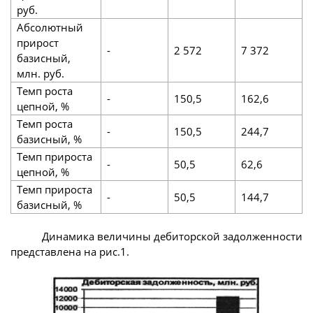
руб.
Абсолютный
при­рост
-
2 572
7 372
базисный,
млн. руб.
Темп роста
-
150,5
162,6
цепной, %
Темп роста
-
150,5
244,7
базис­ный, %
Темп прироста
-
50,5
62,6
цепной, %
Темп прироста
-
50,5
144,7
базисный, %
Динамика величины дебиторской задолженности
представлена на рис.1.