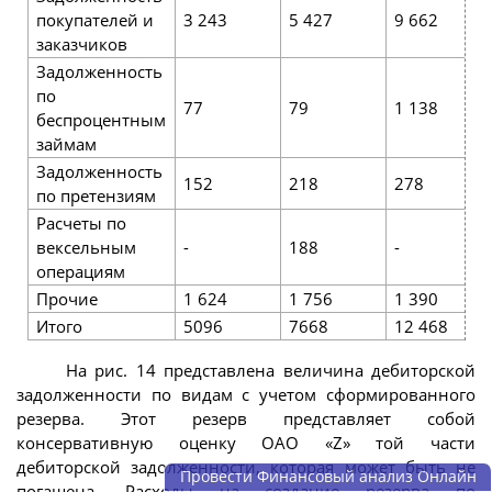
покупателей и
3 243
5 427
9 662
заказчиков
Задолженность
по
77
79
1 138
беспроцентным
займам
Задолженность
152
218
278
по претензиям
Расчеты по
вексельным
-
188
-
операциям
Прочие
1 624
1 756
1 390
Итого
5096
7668
12 468
На рис. 14 представлена величина дебиторской
задолженности по видам с учетом сформированного
резерва. Этот резерв представляет собой
консервативную оценку ОАО «Z» той части
дебиторской задолженности, которая может быть не
Провести Финансовый анализ Онлайн
погашена. Расходы на создание резерва по