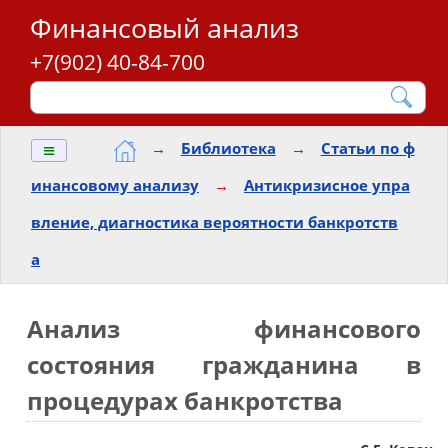
Финансовый анализ
+7(902) 40-84-700
≡
→
Библиотека
→
Статьи по ф
инансовому анализу
→
Антикризисное упра
вление, диагностика вероятности банкротств
а
Анализ финансового
состояния гражданина в
процедурах банкротства