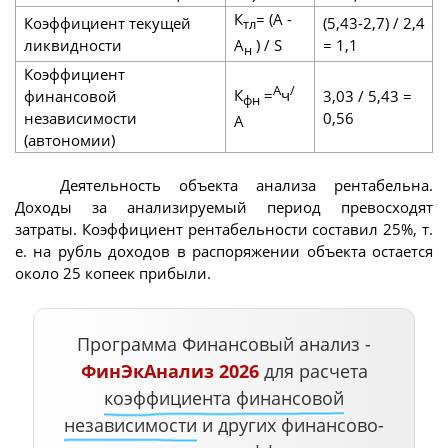
К
= (А -
Коэффициент текущей
(5,43-2,7) / 2,4
тл
ликвидности
А
) / S
= 1,1
н
Коэффициент
А
/
К
=
ч
финансовой
3,03 / 5,43 =
фн
независимости
0,56
А
(автономии)
Деятельность объекта анализа рентабельна.
Доходы за анализируемый период превосходят
затраты. Коэффициент рентабельности составил 25%, т.
е. на рубль доходов в распоряжении объекта остается
около 25 копеек прибыли.
Программа Финансовый анализ -
ФинЭкАнализ 2026
для расчета
коэффициента финансовой
независимости
и других финансово-