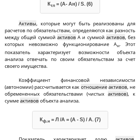
К
= (A- Ан) / S. (6)
тл
Активы
, которые могут быть реализованы для
расчетов по обязательствам, определяются как разность
между общей суммой
активов
A и суммой
активов
, без
которых невозможно функционирование А
. Этот
н
показатель характеризует возможности объекта
анализа отвечать по своим обязательствам за счет
своего имущества.
Коэффициент финансовой независимости
(автономии) рассчитывается как
отношение
активов
, не
обремененных обязательствами (чистых
активов
), к
сумме
активов
объекта анализа.
К
= Л /А = (А - S) / А. (7)
ф.н
Показатель характеризует долю
активов
,