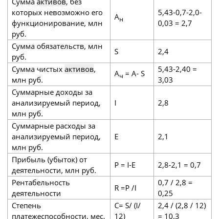
Сумма
активов
, без
которых невозможно его
5,43-0,7-2,0-
А
н
функционирование, млн
0,03 = 2,7
руб.
Сумма обязательств, млн
S
2,4
руб.
Сумма чистых
активов
,
5,43-2,40 =
А
= A- S
ч
млн руб.
3,03
Суммарные доходы за
анализируемый период,
I
2,8
млн руб.
Суммарные расходы за
анализируемый период,
E
2,1
млн руб.
Прибыль (убыток) от
P = I-E
2,8-2,1 = 0,7
деятельности, млн руб.
Рентабельность
0,7 / 2,8 =
R =P /I
деятельности
0,25
Степень
С= S/ (I/
2,4 / (2,8 / 12)
платежеспособности, мес.
12)
= 10,3