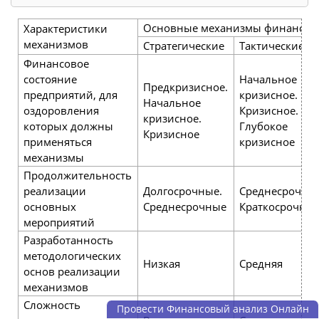
Основные механизмы финансово
Характеристики
механизмов
Стратегические
Тактические
Финансовое
состояние
Начальное
Предкризисное.
предприятий, для
кризисное.
Начальное
оздоровления
Кризисное.
кризисное.
которых должны
Глубокое
Кризисное
применяться
кризисное
механизмы
Продолжительность
реализации
Долгосрочные.
Среднесрочны
основных
Среднесрочные
Краткосрочны
мероприятий
Разработанность
методологических
Низкая
Средняя
основ реализации
механизмов
Сложность
Провести Финансовый анализ Онлайн