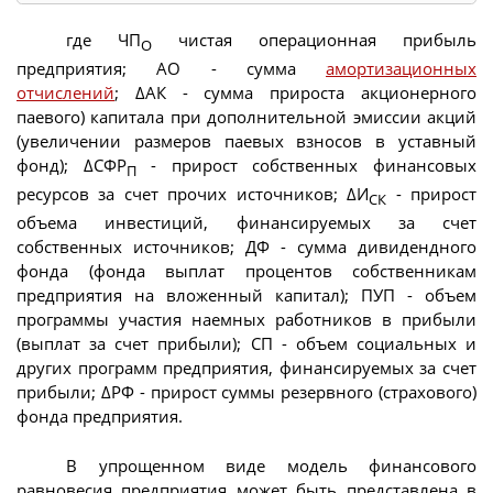
где ЧП
чистая операционная прибыль
О
предприятия; АО - сумма
амортизационных
отчислений
; ΔАК - сумма прироста акционерного
паевого) капитала при дополнительной эмиссии акций
(увеличении размеров паевых взносов в уставный
фонд); ΔСФР
- прирост собственных финансовых
П
ресурсов за счет прочих источников; ΔИ
- прирост
СК
объема инвестиций, финансируемых за счет
собственных источников; ДФ - сумма дивидендного
фонда (фонда выплат процентов собственникам
предприятия на вложенный капитал); ПУП - объем
программы участия наемных работников в прибыли
(выплат за счет прибыли); СП - объем социальных и
других программ предприятия, финансируемых за счет
прибыли; ΔРФ - прирост суммы резервного (страхового)
фонда предприятия.
В упрощенном виде модель финансового
равновесия предприятия может быть представлена в