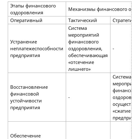
Этапы финансового
Механизмы финансового озд
оздоровления
Оперативный
Тактический
Стратегиче
Система
мероприятий
Устранение
финансового
неплатежеспособности
оздоровления,
-
предприятия
обеспечивающая
«отсечение
лишнего»
Система
мероприят
Восстановление
финансово
финансовой
-
оздоровлен
устойчивости
осуществл
предприятия
«сжатие
предприят
Обеспечение