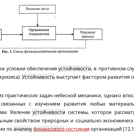
ри условии обеспечения
устойчивости
, в противном сл
кризиса).
Устойчивость
выступает фактором развития с
з практических задач небесной механики, однако впо
 связанных с изучением развития любых материал
ми. Явление
устойчивости
системы, которое рассмат
льным свойством природных и социально-экономически
ии по
анализу
финансового
состояния
организаций [12,1