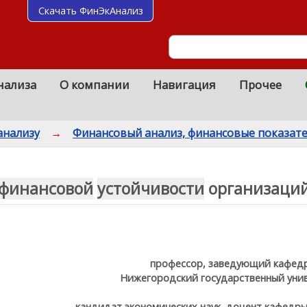
Скачать ФинЭкАнализ
нализа
О компании
Навигация
Прочее
анализу
→
Финансовый анализ, финансовые показат
финансовой
устойчивости
организаци
профессор, заведующий кафедр
Нижегородский государственный униве
кандидат экономических наук, доцент кафедры