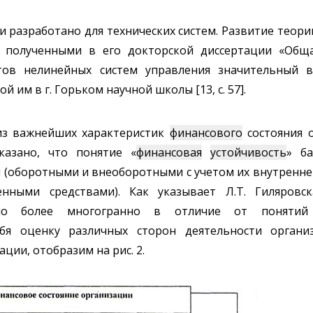
 разработано для технических систем. Развитие теор
и, полученными в его докторской диссертации «Об
етов нелинейных систем управления значительный в
ой им в г. Горьком научной школы [13, с. 57].
из важнейших характеристик
финансового
состояния о
казано, что понятие «
финансовая
устойчивость
» б
(оборотными и внеоборотными с учетом их внутренней
нными средствами). Как указывает Л.Т. Гиляровск
оно более многогранно в отличие от понятий
бя оценку различных сторон деятельности организа
ции, отобразим на рис. 2.