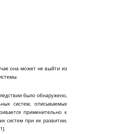
учае она может не выйти из
истемы.
следствии было обнаружено,
ьных систем, описываемых
ривается применительно к
х систем при их развитии,
1].