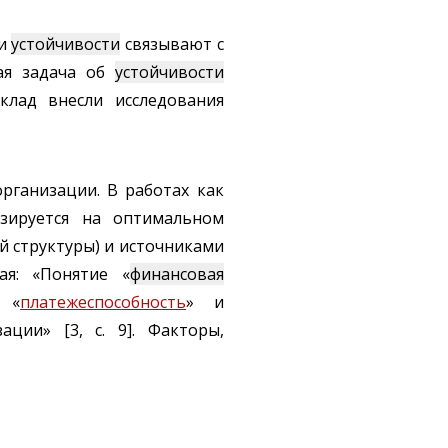
ии
устойчивости
связывают с
щая задача об
устойчивости
клад внесли исследования
рганизации. В работах как
азируется на оптимальном
 структуры) и источниками
ая: «Понятие «
финансовая
 «
платежеспособность
» и
ции» [3, с. 9]. Факторы,