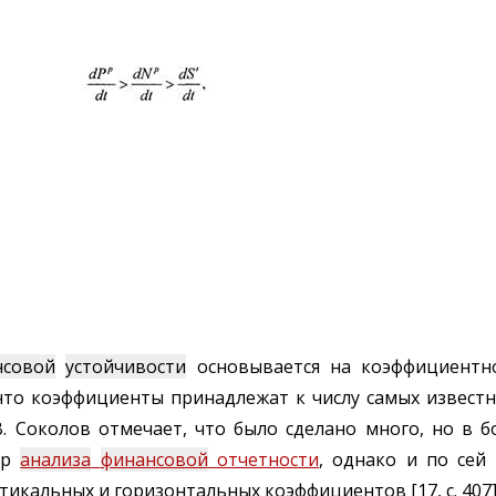
нсовой
устойчивости
основывается на коэффициентн
о, что коэффициенты принадлежат к числу самых извес
Я. В. Соколов отмечает, что было сделано много, но в 
ар
анализа
финансовой
отчетности
, однако и по сей
икальных и горизонтальных коэффициентов [17, с. 407]