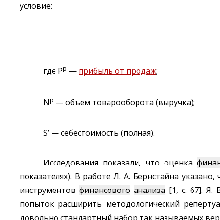
условие:
р
где Р
—
прибыль от продаж
;
p
N
— объем товарооборота (выручка);
S’ — себестоимость (полная).
Исследования показали, что оценка
фина
показателях). В работе Л. А. Бернстайна указан
инструментов
финансового
анализа
[1, с. 67]. 
попыток расширить методологический реперту
довольно стандартный набор так называемых верт