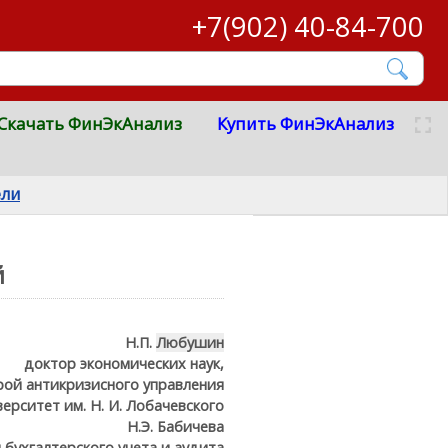
+7(902) 40-84-700
Скачать ФинЭкАнализ
Купить ФинЭкАнализ
ели
й
Н.П.
Любушин
доктор экономических наук,
ой антикризисного управления
рситет им. Н. И. Лобачевского
Н.Э. Бабичева
 бухгалтерского учета и аудита