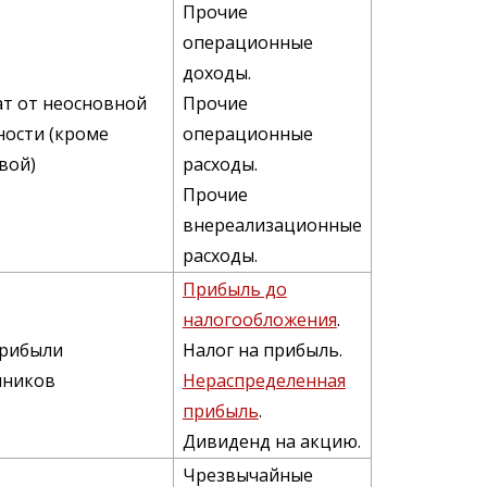
Прочие
операционные
доходы.
ат от неосновной
Прочие
ности (кроме
операционные
вой)
расходы.
Прочие
внереализационные
расходы.
Прибыль до
налогообложения
.
прибыли
Налог на прибыль.
нников
Нераспределенная
прибыль
.
Дивиденд на акцию.
Чрезвычайные