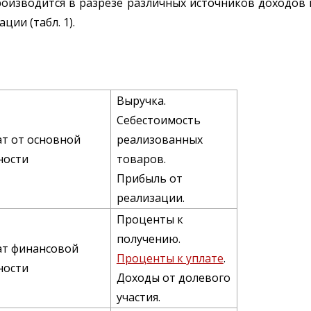
роизводится в разрезе различных источников доходов
ии (табл. 1).
Выручка.
Себестоимость
ат от основной
реализованных
ности
товаров.
Прибыль от
реализации.
Проценты к
получению.
ат финансовой
Проценты к уплате
.
ности
Доходы от долевого
участия.