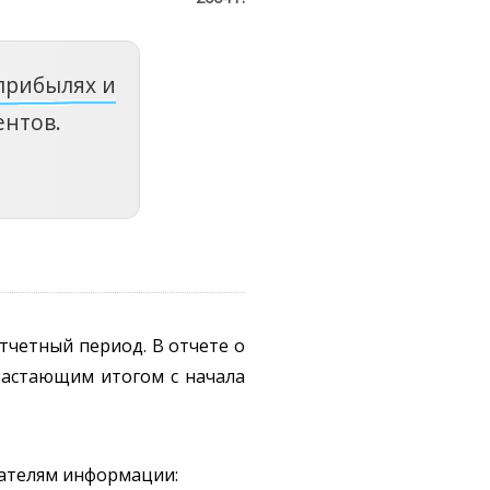
 прибылях и
ентов.
тчетный период. В отчете о
арастающим итогом с начала
вателям информации: