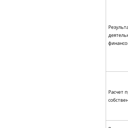
Результ
деятель
финансо
Расчет 
собстве