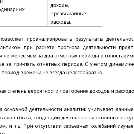
ат
доходы.
рдинарных
Чрезвычайные
расходы.
позволяет проанализировать результаты деятельнос
алитиком при расчете прогноза деятельности предп
 не менее чем за два отчетных периода в сопоставим
е за три-пять отчетных периода. С учетом динамич
период времени не всегда целесообразно.
ная степень вероятности повторения доходов и расход
та основной деятельности аналитик учитывает данны
ынков сбыта, тенденции деятельности основных покупа
м, и т.д. При отсутствии серьезных колебаний изуча