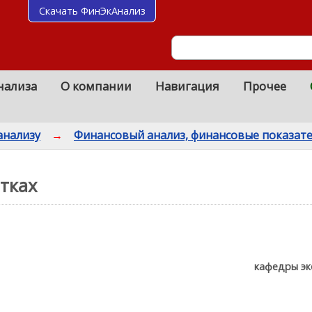
Скачать ФинЭкАнализ
нализа
О компании
Навигация
Прочее
анализу
→
Финансовый анализ, финансовые показат
тках
кафедры эк