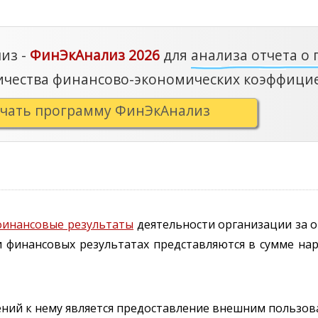
из -
ФинЭкАнализ 2026
для
анализа отчета о
ичества финансово-экономических коэффици
ачать программу ФинЭкАнализ
финансовые результаты
деятельности организации за о
 и финансовых результатах представляются в сумме н
нений к нему является предоставление внешним пользо