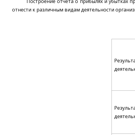
Построение отчета о прибылях и убытках п
отнести к различным видам деятельности организац
Результ
деятель
Результ
деятель