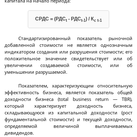
капитала на начало периода:
СРДС = (РДС
- РДС
) / К
t
t-1
с t-1
Стандартизированный показатель рыночной
добавленной стоимости не является однозначным
индикатором создания или разрушения стоимости; его
положительное значение свидетельствует или об
увеличении создаваемой стоимости, или об
уменьшении разрушаемой.
Показателем, характеризующим относительную
эффективность бизнеса, является показатель общей
доходности бизнеса (total business return — TBR),
который характеризует доходность бизнеса,
складывающуюся из капитальной доходности (рост
фундаментальной стоимости) и текущей доходности,
определяемой величиной выплачиваемых
дивидендов.