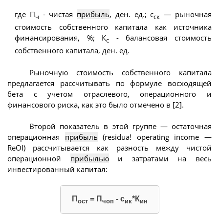
где П
- чистая
прибыль
, ден. ед.; с
— рыночная
ч
ск
стоимость собственного капитала как источника
финансирования, %; К
- балансовая стоимость
с
собственного капитала, ден. ед.
Рыночную стоимость собственного капитала
предлагается рассчитывать по формуле восходящей
бета с учетом отраслевого, операционного и
финансового риска, как это было отмечено в [2].
Второй показатель в этой группе — остаточная
операционная
прибыль
(residua! operating income —
ReOI) рассчитывается как разность между чистой
операционной
прибылью
и затратами на весь
инвестированный капитал:
П
= П
- с
*К
ост
чоп
ик
ин