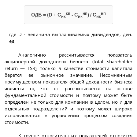
кп
нп
нп
ОДБ = (D + С
- С
) / С
ик
ик
ик
где D - величина выплачиваемых дивидендов, ден.
ед.
Аналогично рассчитывается показатель
акционерной доходности бизнеса (total shareholder
return — TSR), только в качестве стоимости капитала
берется ее рыночное значение. Несомненным
преимуществом показателя общей доходности бизнеса
является то, что он рассчитывается на основе
фундаментальной стоимости и поэтому может быть
определен не только для компании в целом, но и для
отдельных подразделений и поэтому может широко
использоваться в управлении процессом создания
стоимости.
К группе относительных показателей относится