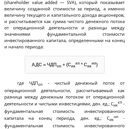
(shareholder value added — SVA), который показывает
величину созданной стоимости за период, а именно
величину текущего и капитального дохода акционеров,
и рассчитывается как сумма чистого денежного потока
от операционной деятельности и разницы между
значениями фундаментальной стоимости
инвестированного капитала, определенными на конец
и начало периода:
кп
нп
АДС = ЧДП
+ (С
* С
)
оп
ик
ик
где ЧДП
- чистый денежный поток от
оп
операционной деятельности, рассчитываемый как
разница между денежным потоком от операционной
кп
деятельности и чистыми инвестициями, ден. ед.; С
-
ик
фундаментальная стоимость инвестированного
нп
капитала на конец периода, ден. ед.; С
-
ик
фундаментальная стоимость инвестированного