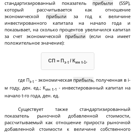
стандартизированный показатель
прибыли
(SSP),
который рассчитывается как отношение
экономической
прибыли
за год к величине
инвестированного капитала на начало года и
показывает, на сколько процентов увеличился капитал
за счет экономической
прибыли
(если она имеет
положительное значение):
СП = П
/ К
,
э t
ин t-1
где П
- экономическая
прибыль
, полученная в i-
э t
м году, ден. ед.; К
- инвестированный капитал на
ин t-1
начало t-го года, ден. ед.
Существует также стандартизированный
показатель рыночной добавленной стоимости,
рассчитываемый как отношение прироста рыночной
добавленной стоимости к величине собственного