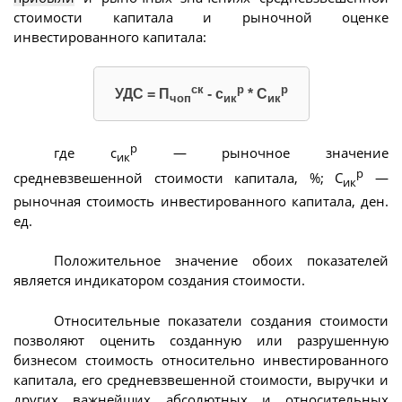
стоимости капитала и рыночной оценке
инвестированного капитала:
ск
р
р
УДС = П
- с
* С
чоп
ик
ик
р
где с
— рыночное значение
ик
р
средневзвешенной стоимости капитала, %; С
—
ик
рыночная стоимость инвестированного капитала, ден.
ед.
Положительное значение обоих показателей
является индикатором создания стоимости.
Относительные показатели создания стоимости
позволяют оценить созданную или разрушенную
бизнесом стоимость относительно инвестированного
капитала, его средневзвешенной стоимости, выручки и
других важнейших абсолютных и относительных