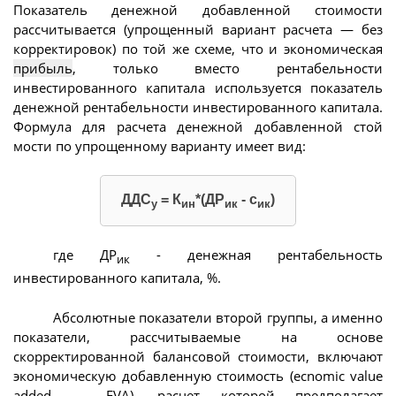
Показатель денежной добавленной стоимости
рассчитывается (упрощенный вариант расчета — без
корректировок) по той же схеме, что и экономическая
прибыль
, только вместо рентабельности
инвестированного капитала используется показатель
денежной рентабельности инвестированного капитала.
Формула для расчета денежной добавленной стой
мости по упрощенному варианту имеет вид:
ДДС
= К
*(ДР
- с
)
у
ин
ик
ик
где ДР
- денежная рентабельность
ик
инвестированного капитала, %.
Абсолютные показатели второй группы, а именно
показатели, рассчитываемые на основе
скорректированной балансовой стоимости, включают
экономическую добавленную стоимость (ecnomic value
added — EVA), расчет которой предполагает