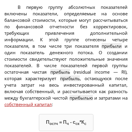
В первую группу абсолютных показателей
включены показатели, определяемые на основе
балансовой стоимости, которые могут рассчитываться
по финансовой отчетности без корректировок,
требующих привлечения дополнительной
информации. К этой группе отнесены четыре
показателя, в том числе три показателя
прибыли
и
один показатель денежного потока. О создании
стоимости свидетельствуют положительные значения
показателей. В числе показателей первой группы
остаточная чистая
прибыль
(residual income — RI),
которая характеризует
прибыль
, остающуюся после
учета затрат на весь инвестированный капитал,
включая собственный, и рассчитывается как разность
между бухгалтерской чистой
прибылью
и затратами на
собственный капитал
:
П
= П
- с
*К
остч
ч
ск
с