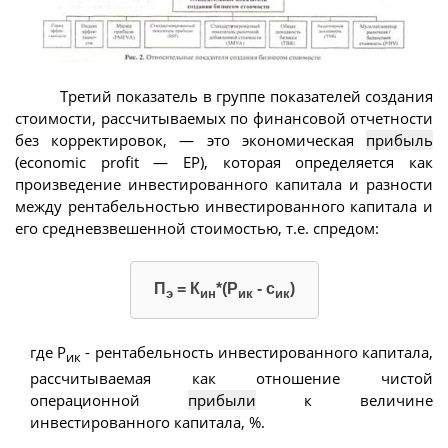
Третий показатель в группе показателей создания
стоимости, рассчитываемых по финансовой отчетности
без корректировок, — это экономическая
прибыль
(economic profit — ЕР), которая определяется как
произведение инвестированного капитала и разности
между рентабельностью инвестированного капитала и
его средневзвешенной стоимостью, т.е. спредом:
П
= К
*(Р
- с
)
э
ин
ик
ик
где Р
- рентабельность инвестированного капитала,
ик
рассчитываемая как отношение чистой
операционной
прибыли
к величине
инвестированного капитала, %.