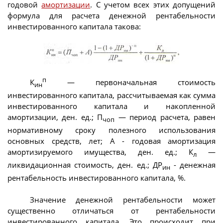
годовой
амортизации
. С учетом всех этих допущений
формула для расчета денежной рентабельности
инвестированного капитала такова:
п
К
— первоначальная стоимость
ин
инвестированного капитала, рассчитываемая как сумма
инвестированного капитала и накопленной
амортизации, ден. ед.; П
— период расчета, равен
чоп
нормативному сроку полезного использования
основных средств, лет; А - годовая амортизация
амортизируемого имущества, ден. ед.; К
—
л
ликвидационная стоимость, ден. ед.; ДР
- денежная
ин
рентабельность инвестированного капитала, %.
Значение денежной рентабельности может
существенно отличаться от рентабельности
инвестированного капитала. Это происходит при