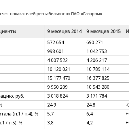
асчет показателей рентабельности ПАО «Газпром»
ициенты
9 месяцев 2014
9 месяцев 2015
И
572 654
690 271
998 601
1 042 753
4 007 522
4 206 217
10 120 021
10 789 114
15 177 470
16 377 825
9 950 209
10 543 280
ацию, руб.
3 018 824
3 171 784
 %
24,9
24,8
-
ла (п.1 / п.4), %
5,7
6,4
+
 / п.5), %
3,8
4,2
+