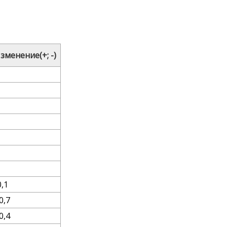
зменение(+; -)
0,1
0,7
0,4