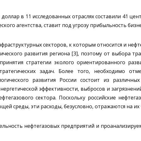
й доллар в 11 исследованных отраслях составили 41 це
ского агентства, ставит под угрозу прибыльность бизне
инфраструктурных секторов, к которым относится и неф
ческого развития региона [3], поэтому от выбора тр
епринятия стратегии эколого ориентированного разв
ратегических задач. Более того, необходимо отм
логического развития России состоит из различны
энергетической эффективности, выбросов и загрязнений
ефтегазового сектора. Поскольку российские нефтега
ей среды, эти расходы, безусловно, отражаются на их
ельность нефтегазовых предприятий и проанализируем