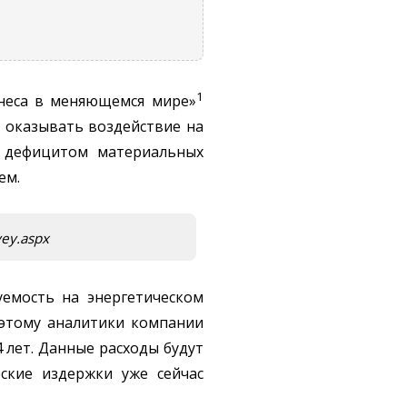
1
неса в меняющемся мире»
т оказывать воздействие на
м дефицитом материальных
ем.
vey.aspx
емость на энергетическом
Поэтому аналитики компании
 лет. Данные расходы будут
еские издержки уже сейчас