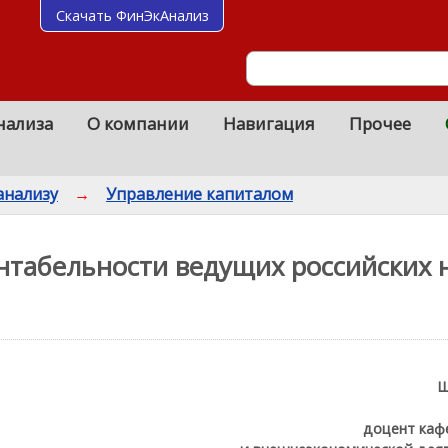
Скачать ФинЭкАнализ
нализа
О компании
Навигация
Прочее
анализу
→
Управление капиталом
ентабельности ведущих российских 
Ш
доцент каф