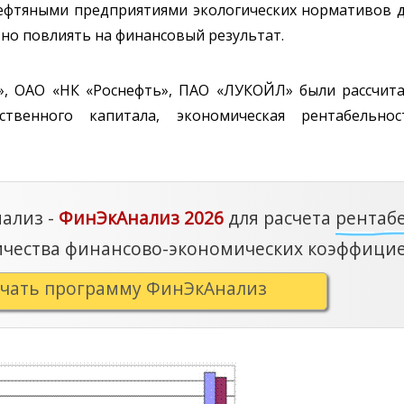
ефтяными предприятиями экологических нормативов д
зно повлиять на финансовый результат.
», ОАО «НК «Роснефть», ПАО «ЛУКОЙЛ» были рассчит
ственного капитала, экономическая рентабельност
ализ -
ФинЭкАнализ 2026
для расчета
рентаб
ичества финансово-экономических коэффицие
ачать программу ФинЭкАнализ