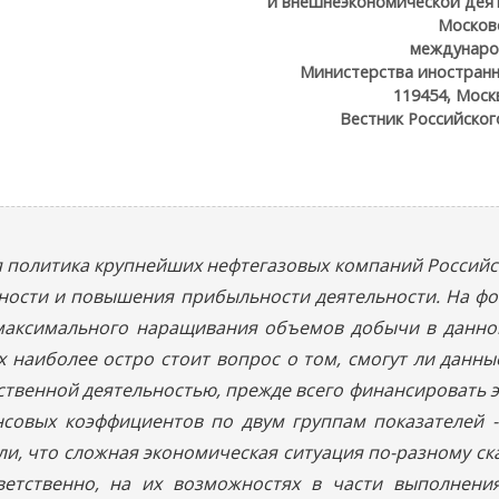
и внешнеэкономической дея
Москов
междунаро
Министерства иностранн
119454, Москв
Вестник Российског
я политика крупнейших нефтегазовых компаний Российс
ности и повышения прибыльности деятельности. На ф
 максимального наращивания объемов добычи в данно
ях наиболее остро стоит вопрос о том, смогут ли данн
дственной деятельностью, прежде всего финансировать 
овых коэффициентов по двум группам показателей - 
ли, что сложная экономическая ситуация по-разному с
ветственно, на их возможностях в части выполнения