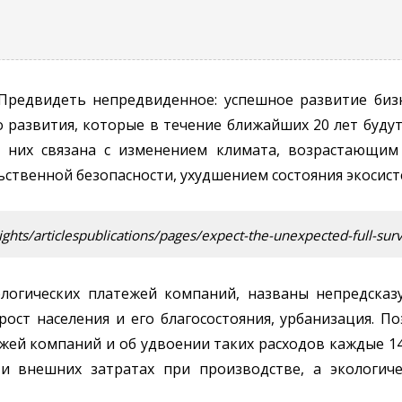
Предвидеть непредвиденное: успешное развитие биз
о развития, которые в течение ближайших 20 лет буду
з них связана с изменением климата, возрастающи
ственной безопасности, ухудшением состояния экосист
hts/articlespublications/pages/expect-the-unexpected-full-sur
огических платежей компаний, названы непредсказу
рост населения и его благосостояния, урбанизация. 
жей компаний и об удвоении таких расходов каждые 14
 и внешних затратах при производстве, а экологич