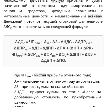
необходимо прибавить
чистую
прибыль и суммы
начисленной в отчетном году амортизации по
основным средствам, доходным вложениям в
материальные ценности и нематериальным
активам
.
Денежный поток от текущей страховой деятельности
ΔДС
можно рассчитать по следующей формуле:
с
ΔДС
= ЧП
+ А
- ΔЗ - ΔНДС - ΔДПР
-
с
отч
м
сж
ΔДПР
- ΔДЗ - ΔДПП - ΔПА + (ΔНП + ΔРК -
ис
ЧП
) + ΔСР
+ ΔСР
+ ΔО
+ ΔДПП + ΔКЗ +
отч
сж
ис
о
ΔДБП + ΔПО,
где ЧП
-
чистая
прибыль отчетного года;
отч
Ам - начисленная в отчетном году амортизация;
ΔЗ - прирост суммы по статье «Запасы»;
ΔНДС - прирост суммы по статье «Налог на
добавленную стоимость по приобретенным
ценностям»;