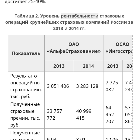
достигает 25-40%.
Таблица 2. Уровень
рентабельности
страховых
операций крупнейших страховых компаний России за
2013 и 2014 гг.
ОАО
ОСАО
«АльфаСтрахование»
«Ингосстрах»
Показатель
2013
2014
2013
2014
Результат от
операций по
7 775
7 436
3 051 406
3 283 128
страхованию,
082
244
тыс. руб.
Полученные
64
57
страховые
33 757
40 999
452
050
премии, тыс.
772
415
707
864
руб.
Полученные
страховые
9,04
8,01
12,06
13,03