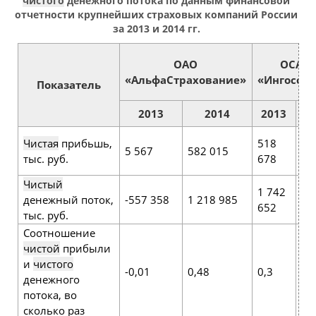
чистого
денежного потока по данным финансовой
отчетности крупнейших страховых компаний России
за 2013 и 2014 гг.
ОАО
ОСАО
«АльфаСтрахование»
«Ингосстр
Показатель
2013
2014
2013
2
Чистая
прибьшь,
518
2 
5 567
582 015
тыс. руб.
678
35
Чистый
1 742
16
денежный поток,
-557 358
1 218 985
652
52
тыс. руб.
Соотношение
чистой
прибыли
и
чистого
-0,01
0,48
0,3
13
денежного
потока, во
сколько раз