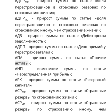
ΔДПР
- прирост суммы по статье «Доля
сж
перестраховщиков в страховых резервах по
страхованию жизни»;
ΔДПР
- прирост суммы по статье «Доля
ис
перестраховщиков в страховых резервах по
страхованию иному, чем страхование жизни»;
ΔДЗ - прирост суммы по статье «Дебиторская
задолженность»;
ΔДПП - прирост суммы по статье «Депо премий у
перестрахователей»;
ΔПА - прирост суммы по статье «Прочие
активы
»;
ΔНП - изменение суммы по статье
«Нераспределенная прибыль»;
ΔРК - прирост суммы по статье «Резервный
капитал»;
ΔСР
- прирост суммы по статье «Страховые
сж
резервы по страхованию жизни»;
ΔСР
- прирост суммы по статье «Страховые
ис
резервы по страхованию иному, чем