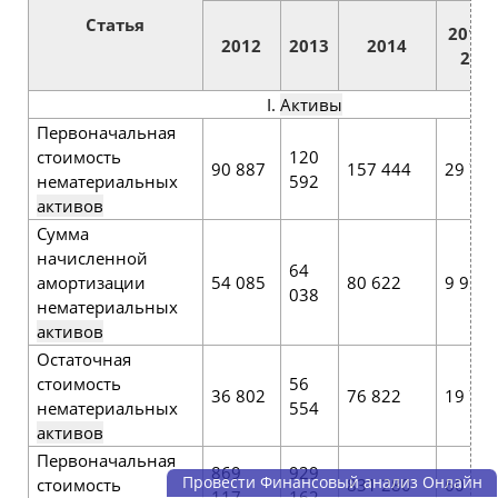
Статья
2013 
2012
2013
2014
201
I.
Активы
Первоначальная
стоимость
120
90 887
157 444
29 70
нематериальных
592
активов
Сумма
начисленной
64
амортизации
54 085
80 622
9 953
038
нематериальных
активов
Остаточная
стоимость
56
36 802
76 822
19 75
нематериальных
554
активов
Первоначальная
869
929
Провести Финансовый анализ Онлайн
стоимость
831 280
60 04
117
162