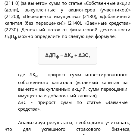
(211 0) (за вычетом сумм по статье «Собственные акции
(доли), выкупленные у акционеров (участников)»
(2120)), «Переоценка имущества» (2130), «Добавочный
капитал (без переоценки)» (2140), «Заемные средства»
(2230). Денежный поток от финансовой деятельности
ЛДП
можно определить по следующей формуле:
ф
ΔДП
= ΔК
+ ΔЗС,
ф
и
где ЛК
- прирост сумм инвестированного
и
собственного капитала (уставный капитал за
вычетом выкупленных акций, сумм переоценки
имущества и добавочный капитал);
ΔЗС - прирост сумм по статье «Заемные
средства».
Анализируя результаты, необходимо учитывать,
что для успешного страхового бизнеса,