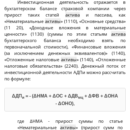
Инвестиционная деятельность отражается в
бухгалтерском балансе страховой компании через
прирост таких статей
актива
и пассива, как
«Нематериальные
активы
» (1110), «Основные средства»
(11 20), «Доходные вложения в материальные
ценности» (1130) (суммы по этим статьям
актива
бухгалтерского баланса необходимо взять по
первоначальной стоимости), «Финансовые вложения
(за исключением денежных эквивалентов)» (1140),
«Отложенные налоговые
активы
» (1140), «Отложенные
налоговые обязательства» (2240). Денежный поток от
инвестиционной деятельности АДПи можно рассчитать
по формуле:
ΔДП
= - (ΔНМА + ΔОС + ΔДВ
+ ΔФВ + ΔОНА
и
мц
- ΔОНО),
где ΔНМА - прирост суммы по статье
«Нематериальные
активы
» (прирост сумм по