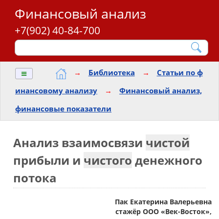
Финансовый анализ
+7(902) 40-84-700
≡
→
Библиотека
→
Статьи по ф
инансовому анализу
→
Финансовый анализ,
финансовые показатели
Анализ взаимосвязи
чистой
прибыли и
чистого
денежного
потока
Пак Екатерина Валерьевна
стажёр ООО «Век-Восток»,