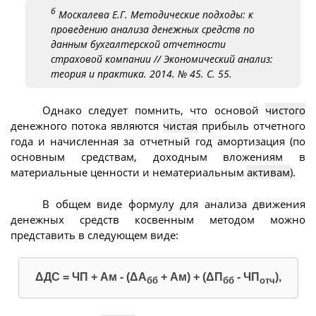
6
Москалева Е.Г. Методические подходы: к
проведению анализа денежных средств по
данным бухгалтерской отчетности
страховой компании // Экономический анализ:
теория и практика. 2014. № 45. С. 55.
Однако следует помнить, что основой
чистого
денежного потока являются
чистая
прибыль отчетного
года и начисленная за отчетный год амортизация (по
основным средствам, доходным вложениям в
материальные ценности и нематериальным
активам
).
В общем виде формулу для анализа движения
денежных средств косвенным методом можно
представить в следующем виде:
ΔДС = ЧП + Ам - (ΔА
+ Ам) + (ΔП
- ЧП
),
бб
бб
отч