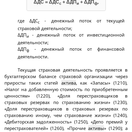
ΔДС = ΔДС
+ ΔДП
+ ΔДП
,
с
и
ф
где ΔДС
- денежный поток от текущей
с
страховой деятельности;
ΔДП
- денежный поток от инвестиционной
и
деятельности;
ΔДП
- денежный поток от финансовой
ф
деятельности.
Текущая страховая деятельность проявляется в
бухгалтерском балансе страховой организации через
приросты таких статей
актива
, как «Запасы» (1210),
«Налог на добавленную стоимость по приобретенным
ценностям» (1220), «Доля перестраховщиков в
страховых резервах по страхованию жизни» (1230),
«Доля перестраховщиков в страховых резервах по
страхованию иному, чем страхование жизни» (1240),
«Дебиторская задолженность» (1250), «Депо премий у
перестрахователей» (1260), «Прочие
активы
» (1290); а