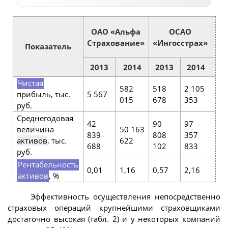
ОАО «Альфа
OCAO
О
Страхование»
«Ингосстрах»
Показатель
2013
2014
2013
2014
20
Чистая
12
582
518
2 105
прибыль, тыс.
5 567
15
015
678
353
руб.
12
Среднегодовая
42
90
97
12
величина
50 163
839
808
357
07
активов
, тыс.
622
688
102
833
32
руб.
Рентабельность
0,01
1,16
0,57
2,16
9,7
активов
, %
Эффективность осуществления непосредственно
страховых операций крупнейшими страховщиками
достаточно высокая (табл. 2) и у некоторых компаний