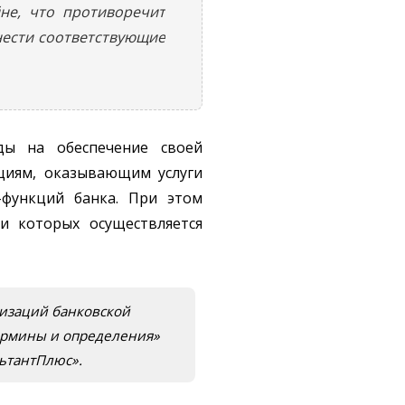
йне, что противоречит
нести соответствующие
ды на обеспечение своей
ациям, оказывающим услуги
-функций банка. При этом
ии которых осуществляется
низаций банковской
Термины и определения»
льтантПлюс».