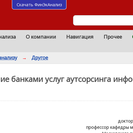
Скачать ФинЭкАнализ
нализа
О компании
Навигация
Прочее
анализу
→
Другое
ние банками услуг аутсорсинга ин
доктор
профессор кафедры м