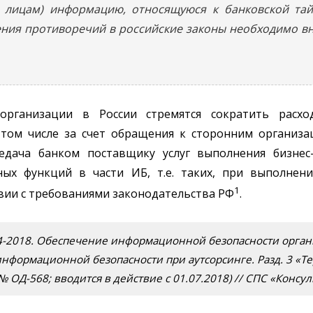
им лицам) информацию, относящуюся к банковской та
ения противоречий в российские законы необходимо в
рганизации в России стремятся сократить расхо
 том числе за счет обращения к сторонним организ
редача банком поставщику услуг выполнения бизнес
ных функций в части ИБ, т.е. таких, при выполнен
1
ии с требованиями законодательства РФ
.
1.4-2018. Обеспечение информационной безопасности орга
нформационной безопасности при аутсорсинге. Разд. 3 «
№ ОД-568; вводится в действие с 01.07.2018) // СПС «Консу