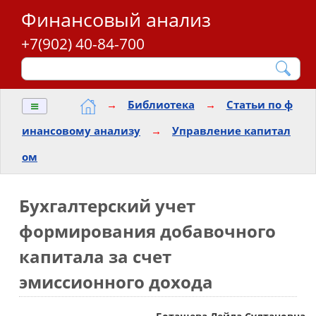
Финансовый анализ
+7(902) 40-84-700
≡
→
Библиотека
→
Статьи по ф
инансовому анализу
→
Управление капитал
ом
Бухгалтерский учет
формирования добавочного
капитала за счет
эмиссионного дохода