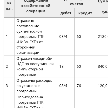
Содержание
Сумм
№
счетов
хозяйственной
п.п.
операции
руб.
дебет
кредит
Отражено
поступление
бухгалтерской
1
программы ТПК
08/4
60
2180,
«НИВА-СХП» от
сторонней
организации
Отражен «входной»
НДС по поступившей
2
18
60
340,0
компьютерной
программе
Отражены расходы:
3
по установке
08/4
76
120,0
программы
Оприходована
программа ТПК
«НИВА-СХП» на