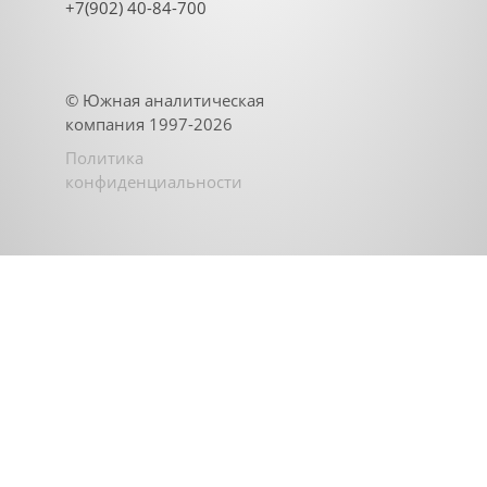
+7(902) 40-84-700
©
Южная аналитическая
компания
1997-2026
Политика
конфиденциальности