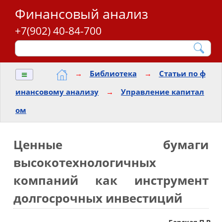
Финансовый анализ
+7(902) 40-84-700
≡
→
Библиотека
→
Статьи по ф
инансовому анализу
→
Управление капитал
ом
Ценные бумаги
высокотехнологичных
компаний как инструмент
долгосрочных инвестиций