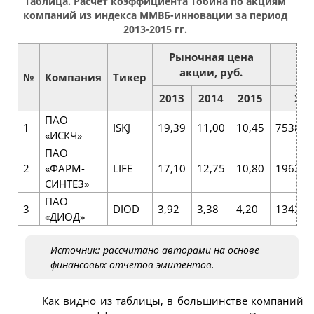
Таблица. Расчет коэффициента Тобина по акциям
компаний из индекса ММВБ-инновации за период
2013-2015 гг.
Рыночная цена
акции, руб.
№
Компания
Тикер
2013
2014
2015
201
ПАО
1
ISKJ
19,39
11,00
10,45
753814
«ИСКЧ»
ПАО
2
«ФАРМ-
LIFE
17,10
12,75
10,80
196273
СИНТЕЗ»
ПАО
3
DIOD
3,92
3,38
4,20
134230
«ДИОД»
Источник: рассчитано авторами на основе
финансовых отчетов эмитентов.
Как видно из таблицы, в большинстве компаний