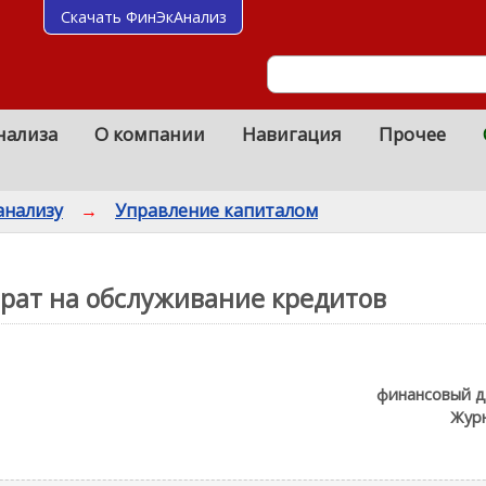
Скачать ФинЭкАнализ
нализа
О компании
Навигация
Прочее
анализу
→
Управление капиталом
рат на обслуживание кредитов
финансовый д
Жур