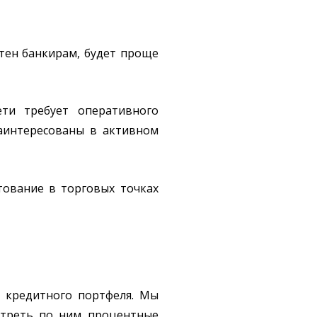
ятен банкирам, будет проще
ти требует оперативного
аинтересованы в активном
тование в торговых точках
е кредитного портфеля. Мы
отреть по ним процентные