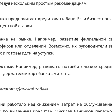
ледуя нескольким простым рекомендациям:
нка предпочитает кредитовать банк. Если бизнес пон
центной ставки;
нка на рынке. Например, развитие филиальной се
фисов или отделений. Возможно, их руководители з
 и готовы идти на уступки;
ектами. Например, развивать потребительское креди
— держателям карт банка-эмитента.
мпании «Донской табак»
нии работало над снижением затрат на обслуживани
х по выданным кредитам, убеждая банкиров пересм