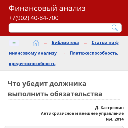
Финансовый анализ
+7(902) 40-84-700
≡
→
Библиотека
→
Статьи по ф
инансовому анализу
→
Платежеспособность,
кредитоспособность
Что убедит должника
выполнить обязательства
Д. Кастрюлин
Антикризисное и внешнее управление
№4, 2014