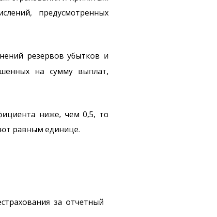
слений, предусмотренных
енений резервов убытков и
ьшенных на сумму выплат,
фициента ниже, чем 0,5, то
ают равным единице.
естрахования за отчетный