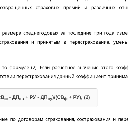
озвращенных страховых премий и различных отчи
 размера среднегодовых за последние три года изм
страхования и принятым в перестрахование, умен
по формуле (2). Если расчетное значение этого коэф
тсутствии перестрахования данный коэффициент приним
СВ
- ДП
+ РУ - ДП
)/(СВ
+ РУ), (2)
ф
св
ру
ф
ые по договорам страхования, сострахования и пер