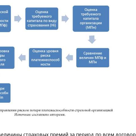
величины страховых премий за период по всем догово