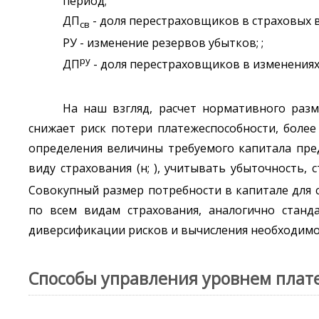
период;
ДП
- доля перестраховщиков в страховых в
св
РУ - изменение резервов убытков; ;
ру
ДП
- доля перестраховщиков в изменениях 
На наш взгляд, расчет нормативного разм
снижает риск потери платежеспособности, боле
определения величины требуемого капитала пре
виду страхования (н;
), учитывать убыточность,
Совокупный размер потребности в капитале для 
по всем видам страхования, аналогично станда
диверсификации рисков и вычисления необходимог
Способы управления уровнем плат