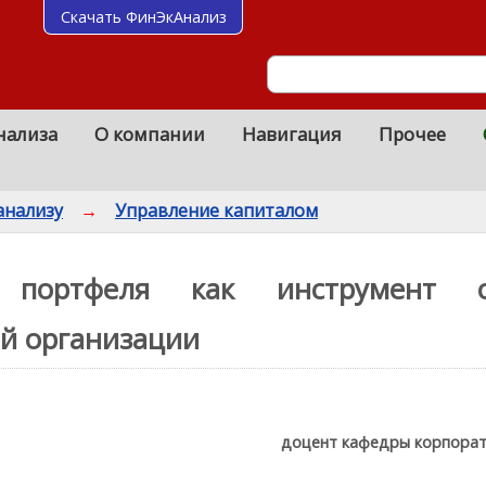
Скачать ФинЭкАнализ
нализа
О компании
Навигация
Прочее
анализу
→
Управление капиталом
о портфеля как инструмент 
ой организации
доцент кафедры корпорат