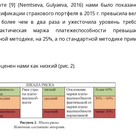
е [9] (Nemtseva, Gulyaeva, 2016) нами было показа
ификации страхового портфеля в 2015 г. превысила вел
 более чем в два раза и ужесточила уровень треб
актическая маржа платежеспособности превыш
й методике, на 25%, а по стандартной методике пример
енен нами как низкий (рис. 2).