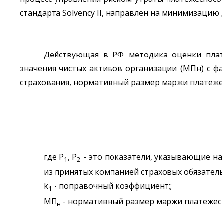
стандарта Solvency II, направлен на минимизацию д
Действующая в РФ методика оценки плат
значения чистых активов организации (МПн) с 
страхования, нормативный размер маржи платежес
где P
, P
- это показатели, указывающие н
1
2
из принятых компанией страховых обязатель
k
- поправочный коэффициент;;
1
MП
- нормативный размер маржи платежесп
н