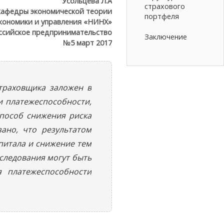
Усольцева Л.А
страхового
кафедры экономической теории
портфеля
кономики и управления «НИНХ»
ссийское предпринимательство
Заключение
№5 март 2017
страховщика заложен в
и платежеспособности,
пособ снижения риска
ано, что результатом
питала и снижение тем
следования могут быть
я платежеспособности