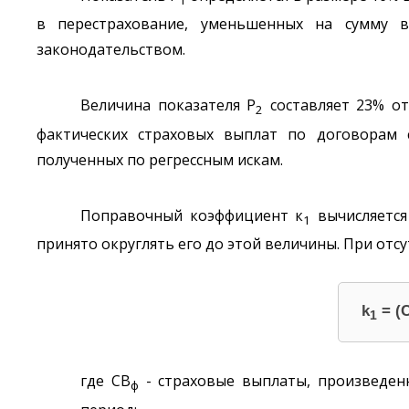
в перестрахование, уменьшенных на сумму в
законодательством.
Величина показателя Р
составляет 23% от
2
фактических страховых выплат по договорам 
полученных по регрессным искам.
Поправочный коэффициент к
вычисляется 
1
принято округлять его до этой величины. При о
k
= (
1
где СВ
- страховые выплаты, произведенн
ф