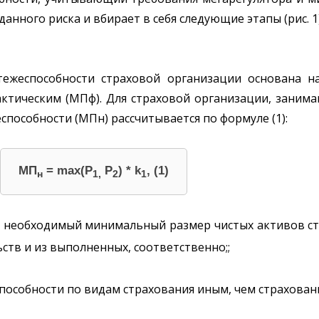
анного риска и вбирает в себя следующие этапы (рис. 1)
ежеспособности страховой организации основана н
фактическим (МПф). Для страховой организации, зани
пособности (МПн) рассчитывается по формуле (1):
MП
= max(P
P
) * k
, (1)
н
1,
2
1
а необходимый минимальный размер чистых активов ст
ств и из выполненных, соответственно;;
особности по видам страхования иным, чем страхован