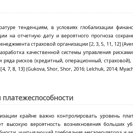
атуре тенденциям, в условиях глобализации финан
ции на отчетную дату и вероятного прогноза сохран
джмента страховой организации [2, 3, 5, 11, 12] (Averc
16). Разработка качественной системы управления риск
и ряда рисков (кредитный, операционный, страховой)
 8, 13] (Gukova, Shor, Shor, 2016; Lelchuk, 2014; Myachi
м платежеспособности
изации крайне важно контролировать уровень плат
ает высокую вероятность возникновения больших у
обности, учитывающий требования мегарегулятора и м