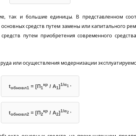
е, так и большие единицы. В представленном соо
основных средств путем замены или капитального ремо
 средств путем приобретения современного средств
 труда или осуществления модернизации эксплуатируем
кр
1/α
,
t
= [П
/ A
]
1
обновл1
1
1
кр
1/α
,
t
= [П
/ A
]
2
обновл2
2
2
объекта основных средств на промышленном предпр