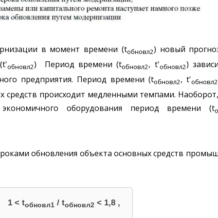
ернизации в момент времени (t
) новый прогно
обновл2
t'
) Период времени (t
, t'
) завис
обновл2
обновл2
обновл2
ного предприятия. Период времени (t
, t'
обновл2
обновл
ых средств происходит медленными темпами. Наоборот
 экономичного оборудования период времени (t
роками обновления объекта основных средств промышл
1 < t
/ t
< 1,8 ,
обновл1
обновл2