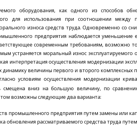
уемого оборудования, как одного из способов обн
мого для использования при соотношении между п
ального износа средств труда. Одновременно со сн
омышленного предприятия наблюдается уменьшение ег
оответствующее современным требованиям, возможно т
амым устраняется моральный износ эксплуатируемого 
еская интерпретация осуществления модернизации экс
динамику величины первого и второго комплексных по
огласно условиям осуществления модернизации крив
ть смещена вниз на большую величину, по сравнен
 этом возможны следующие два варианта:
дств промышленного предприятия путем замены или ка
ока обновления рассматриваемого средства труда путе