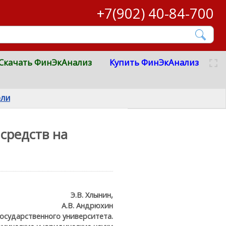
+7(902) 40-84-700
Скачать ФинЭкАнализ
Купить ФинЭкАнализ
ели
средств на
Э.В. Хлынин,
А.В. Андрюхин
государственного университета.