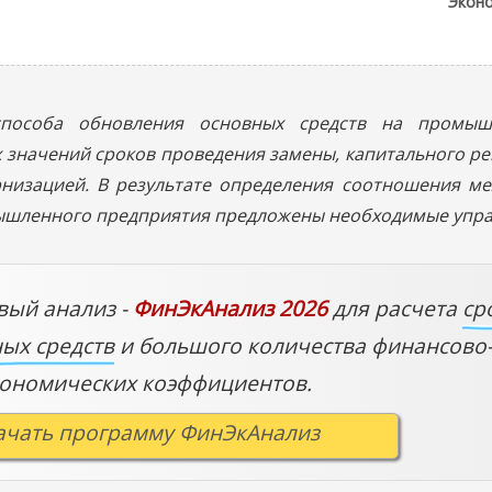
Эконо
способа обновления основных средств на промыш
 значений сроков проведения замены, капитального р
рнизацией. В результате определения соотношения м
ышленного предприятия предложены необходимые упра
ый анализ -
ФинЭкАнализ 2026
для расчета
ср
ых средств
и большого количества финансово
кономических коэффициентов.
ачать программу ФинЭкАнализ