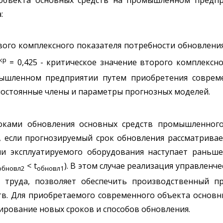
:
рвого комплексного показателя потребности обновлени
кр
= 0,425 - критическое значение второго комплексн
ышленном предприятии путем приобретения совреме
постоянные члены и параметры прогнозных моделей.
оками обновления основных средств промышленного
 если прогнозируемый срок обновления рассматривае
и эксплуатируемого оборудования наступает раньш
< t
). В этом случае реализация управленче
обновл2
обновл1
 труда, позволяет обеспечить производственный п
в. Для приобретаемого современного объекта основ
ирование новых сроков и способов обновления.