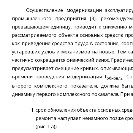
Осуществление модернизации эксплуатир
промышленного предприятия [3], рекомендуе
превышающем единицу, приводит к снижению мор
рассматриваемого объекта основных средств пр
как приведение средства труда в состояние, с
устаревших узлов и механизмов на новые. Тем с
частично сокращается физический износ. Графич
предусматривает смещение кривых, описывающих 
времени проведения модернизации t
. С
обновл2
второго комплексного показателя, должна бы
динамику первого комплексного показателя. При
срок обновления объекта основных сре
ремонта наступает ненамного позже ср
(рис. 1 а));