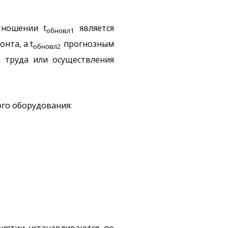
тношении t
является
обновл1
нта, а t
прогнозным
обновл2
а труда или осуществления
ого оборудования:
иятии устанавливаются по