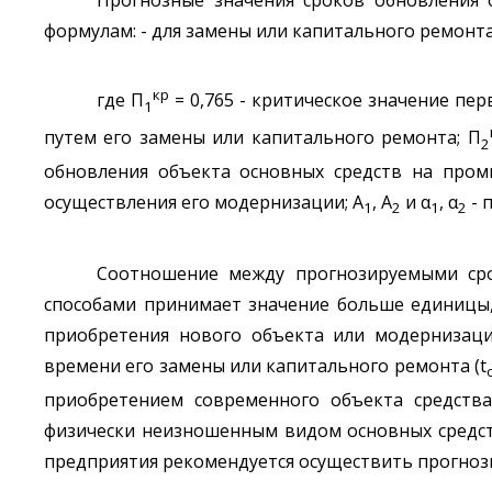
формулам: - для замены или капитального ремонта
кр
где П
= 0,765 - критическое значение пе
1
путем его замены или капитального ремонта; П
2
обновления объекта основных средств на пром
осуществления его модернизации; A
, A
и α
, α
- 
1
2
1
2
Соотношение между прогнозируемыми ср
способами принимает значение больше единицы,
приобретения нового объекта или модернизаци
времени его замены или капитального ремонта (t
приобретением современного объекта средства
физически неизношенным видом основных средст
предприятия рекомендуется осуществить прогноз