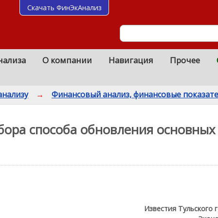
Скачать ФинЭкАнализ
нализа
О компании
Навигация
Прочее
анализу
→
Финансовый анализ, финансовые показат
ора способа обновления основных 
Известия Тульского 