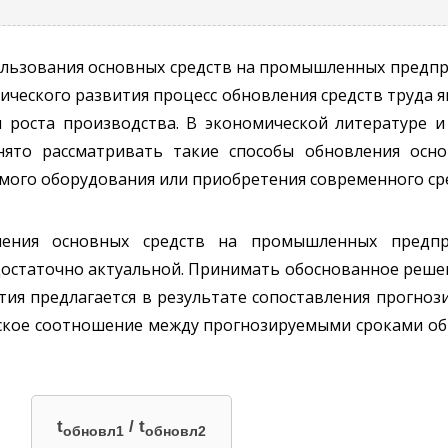
льзования основных средств на промышленных предприят
омического развития процесс обновления средств труда
 роста производства. В экономической литературе и
то рассматривать такие способы обновления основ
мого оборудования или приобретения современного сре
ления основных средств на промышленных предпр
достаточно актуальной. Принимать обоснованное реше
тия предлагается в результате сопоставления прогно
еское соотношение между прогнозируемыми сроками об
t
/ t
обновл1
обновл2