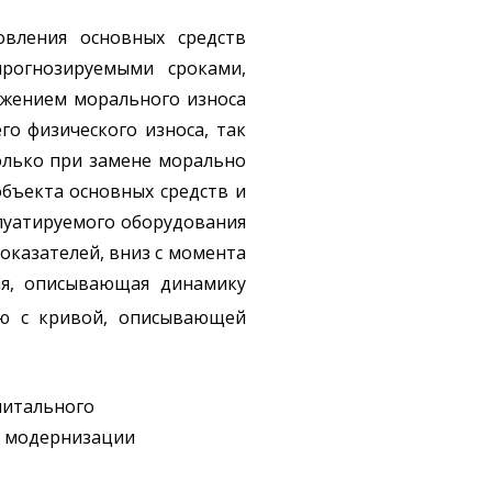
овления основных средств
рогнозируемыми сроками,
ижением морального износа
о физического износа, так
олько при замене морально
объекта основных средств и
плуатируемого оборудования
казателей, вниз с момента
ая, описывающая динамику
ию с кривой, описывающей
питального
м модернизации