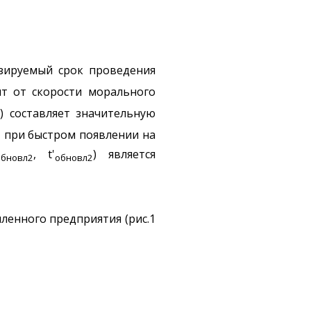
зируемый срок проведения
ит от скорости морального
) составляет значительную
2
, при быстром появлении на
, t'
) является
обновл2
обновл2
енного предприятия (рис.1