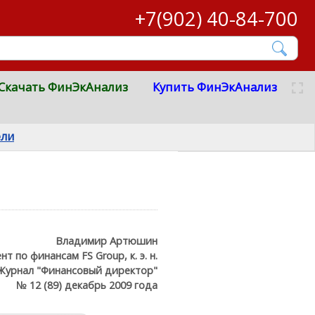
+7(902) 40-84-700
Скачать ФинЭкАнализ
Купить ФинЭкАнализ
ели
Владимир Артюшин
т по финансам FS Group, к. э. н.
Журнал "Финансовый директор"
№ 12 (89) декабрь 2009 года