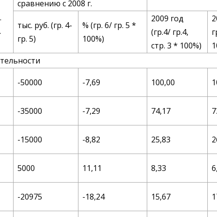
сравнению с 2008 г.
.
2009 год
2
тыс. руб. (гр. 4-
% (гр. 6/ гр. 5 *
.
(гр.4/ гр.4,
г
гр. 5)
100%)
стр. 3 * 100%)
1
ятельности
-50000
-7,69
100,00
1
-35000
-7,29
74,17
7
-15000
-8,82
25,83
2
5000
11,11
8,33
6
-20975
-18,24
15,67
1