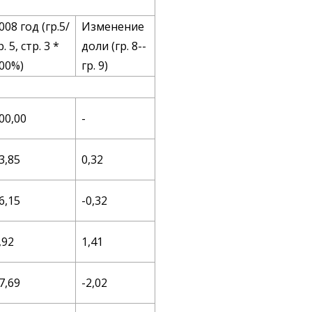
008 год (гр.5/
Изменение
р. 5, стр. 3 *
доли (гр. 8--
00%)
гр. 9)
00,00
-
3,85
0,32
6,15
-0,32
,92
1,41
7,69
-2,02