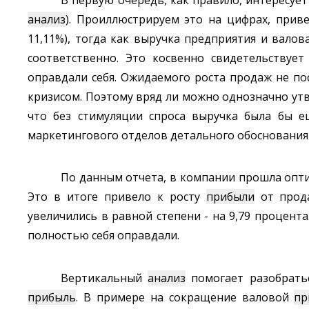
анализ
). Проиллюстрируем это на цифрах, прив
11,11%), тогда как выручка предприятия и вало
соответственно. Это косвенно свидетельствуе
оправдали себя. Ожидаемого роста продаж не пос
кризисом. Поэтому вряд ли можно однозначно ут
что без стимуляции спроса выручка была бы е
маркетингового отделов детального обоснования 
По данным отчета, в компании прошла оптим
Это в итоге привело к росту
прибыли
от прода
увеличились в равной степени - на 9,79 процент
полностью себя оправдали.
Вертикальный
анализ
помогает разобратьс
прибыль
. В примере на сокращение валовой
пр