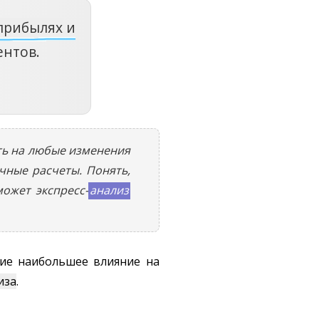
прибылях
и
ентов.
ть на любые изменения
чные расчеты. Понять,
ожет экспресс-
анализ
ие наибольшее влияние на
иза
.