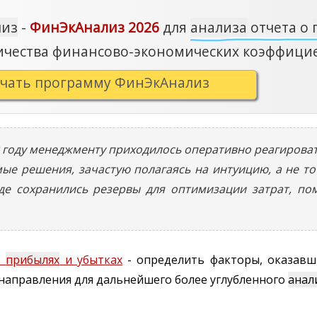
лиз
-
ФинЭкАнализ 2026
для
анализа
отчета о
ичества финансово-экономических коэффици
ачать программу ФинЭкАнализ
09 году менеджменту приходилось оперативно реагирова
е решения, зачастую полагаясь на интуицию, а не то
е сохранились резервы для оптимизации затрат, пом
о
прибылях
и убытках
- определить факторы, оказавш
направления для дальнейшего более углубленного
анал