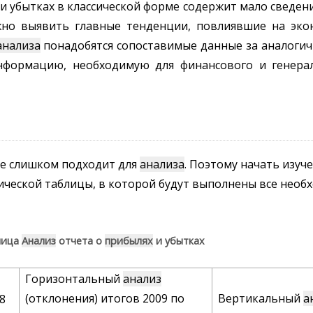
и убытках в классической форме содержит мало сведен
но выявить главные тенденции, повлиявшие на эко
анализа
понадобятся сопоставимые данные за аналогич
нформацию, необходимую для финансового и генера
не слишком подходит для
анализа
. Поэтому начать изуч
ческой таблицы, в которой будут выполнены все необхо
лица
Анализ
отчета о
прибылях
и убытках
Горизонтальный
анализ
(отклонения) итогов 2009 по
Вертикальный
а
8