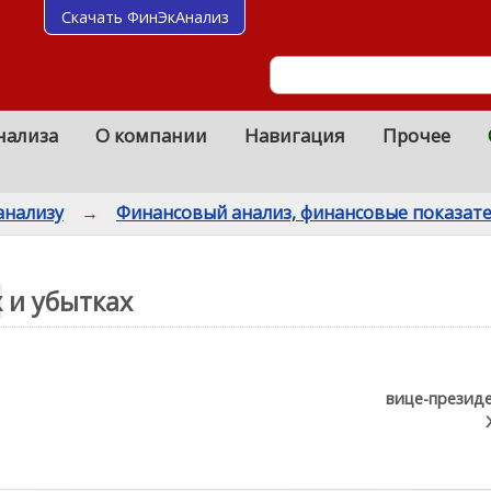
Скачать ФинЭкАнализ
нализа
О компании
Навигация
Прочее
анализу
→
Финансовый анализ, финансовые показат
х
и убытках
вице-президен