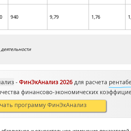
0
940
9,79
1,76
1
 деятельности
нализ
-
ФинЭкАнализ 2026
для расчета
рентаб
ичества финансово-экономических коэффицие
ачать программу ФинЭкАнализ
т абсолютное и относительное изменение показателей