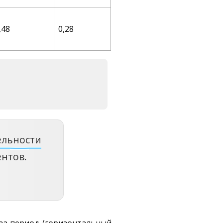
,48
0,28
ельности
нтов.
 за период (горизонтальный