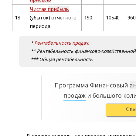
Чистая
прибыль
18
(убыток) отчетного
190
10540
960
периода
*
Рентабельность продаж
** Рентабельность финансово-хозяйственной
*** Общая рентабельность
Программа Финансовый
а
продаж
и большого кол
Ск
В первую очередь, как правило, интересуе