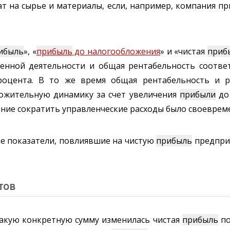
ат на сырье и материалы, если, например, компания пр
ибыль
», «
прибыль
до налогообложения
» и «чистая
приб
венной деятельности и общая рентабельность соотве
роцента. В то же время общая рентабельность и р
ожительную динамику за счет увеличения
прибыли
до 
шение сократить управленческие расходы было своевре
ые показатели, повлиявшие на чистую
прибыль
предприя
тов
какую конкретную сумму изменилась чистая
прибыль
по