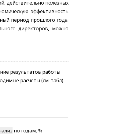
ий, действительно полезных
номическую эффективность
ный период прошлого года.
льного директоров, можно
ение результатов работы
димые расчеты (см. табл).
нализ
по годам, %