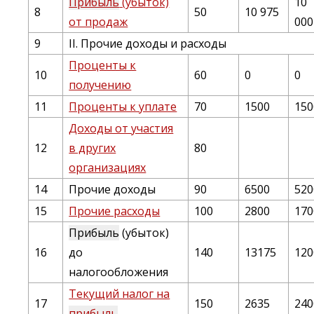
Прибыль
(убыток)
10
8
50
10 975
от продаж
000
9
II. Прочие доходы и расходы
Проценты к
10
60
0
0
получению
11
Проценты к уплате
70
1500
150
Доходы от участия
12
в других
80
организациях
14
Прочие доходы
90
6500
520
15
Прочие расходы
100
2800
170
Прибыль
(убыток)
16
до
140
13175
120
налогообложения
Текущий налог на
17
150
2635
240
прибыль