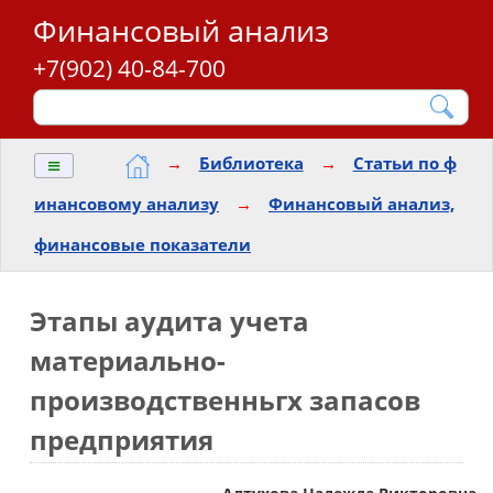
Финансовый анализ
+7(902) 40-84-700
≡
→
Библиотека
→
Статьи по ф
инансовому анализу
→
Финансовый анализ,
финансовые показатели
Этапы аудита учета
материально-
производственньгх запасов
предприятия