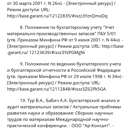
от 30 марта 2001 г. N 26н). - [Электронный ресурс] /
Режим доступа: URL:
http://base.garant.ru/12122835/#ixzz3YznQmoDq
8. Положение по бухгалтерскому учету "Учет
материально-производственных запасов" ПБУ 5/01
(утв. Приказом Минфина РФ от 9 июня 2001 г. N 44н). -
[Электронный ресурс] / Режим доступа: URL: http://base
.garant.ru/ 12123639/#ixzz3YzPGMgNi
9. Положение по ведению бухгалтерского учета
и бухгалтерской отчетности в Российской Федерации
(утв. приказом Минфина РФ от 29 июля 1998 г. N 34н) -
[Электронный ресурс] / Режим доступа: URL:
http://base.garant.ru/12112848/#ixzz3Z62Pk5GA
10. Тур В.А., Бабич А.А. Бухгалтерский анализ и
аудит материальных запасов / Актуальные проблемы
развития науки и образования: Сборник научных
трудов по материалам Международной научно-
практической конференции. - ООО "Ар-Консалт". -