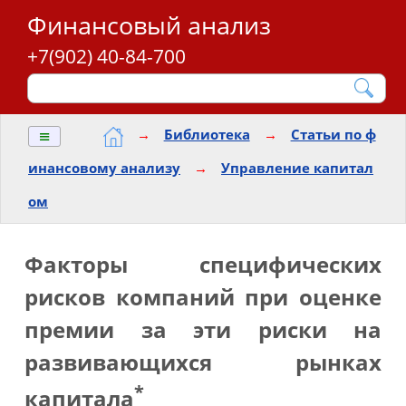
Финансовый анализ
+7(902) 40-84-700
≡
→
Библиотека
→
Статьи по ф
инансовому анализу
→
Управление капитал
ом
Факторы специфических
рисков компаний при оценке
премии за эти риски на
развивающихся рынках
*
капитала