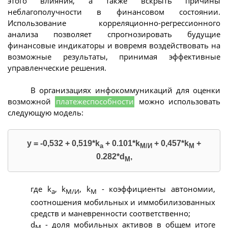
этого влияния, а также вскрыть причины
неблагополучности в финансовом состоянии.
Использование корреляционно-регрессионного
анализа позволяет спрогнозировать будущие
финансовые индикаторы и вовремя воздействовать на
возможные результаты, принимая эффективные
управленческие решения.
В организациях инфокоммуникаций для оценки
возможной
платежеспособности
можно использовать
следующую модель:
у = -0,532 + 0,519*k
+ 0.101*k
+ 0,457*k
+
a
М/И
М
0.282*d
,
M
где k
, k
, k
- коэффициенты автономии,
а
М/И
M
соотношения мобильных и иммобилизованных
средств и маневренности соответственно;
d
- доля мобильных активов в общем итоге
M