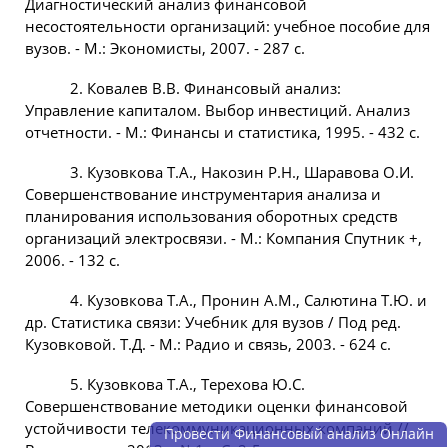
Диагностический анализ финансовой
несостоятельности организаций: учебное пособие для
вузов. - М.: Экономисты, 2007. - 287 с.
2. Ковалев В.В. Финансовый анализ:
Управление капиталом. Выбор инвестиций. Анализ
отчетности. - М.: Финансы и статистика, 1995. - 432 с.
3. Кузовкова Т.А., Накозин Р.Н., Шаравова О.И.
Совершенствование инструментария анализа и
планирования использования оборотных средств
организаций электросвязи. - М.: Компания Спутник +,
2006. - 132 с.
4. Кузовкова Т.А., Пронин A.M., Салютина Т.Ю. и
др. Статистика связи: Учебник для вузов / Под ред.
Кузовковой. Т.Д. - М.: Радио и связь, 2003. - 624 с.
5. Кузовкова Т.А., Терехова Ю.С.
Совершенствование методики оценки финансовой
устойчивости телекоммуникационных компаний //
Провести Финансовый анализ Онлайн