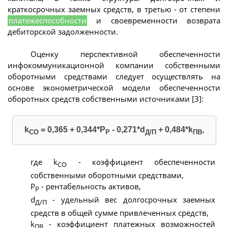
краткосрочных заемных средств, в третью - от степени
платежеспособности
и своевременности возврата
дебиторской задолженности.
Оценку перспективной обеспеченности
инфокоммуникационной компании собственными
оборотными средствами следует осуществлять на
основе эконометрической модели обеспеченности
оборотных средств собственными источниками [3]:
k
= 0,365 + 0,344*Р
- 0,271*d
+ 0,484*k
,
СО
P
Д/П
ПВ
где k
- коэффициент обеспеченности
СО
собственными оборотными средствами,
Р
- рентабельность активов,
P
d
- удельный вес долгосрочных заемных
Д/П
средств в общей сумме привлеченных средств,
k
- коэффициент платежных возможностей
ПВ