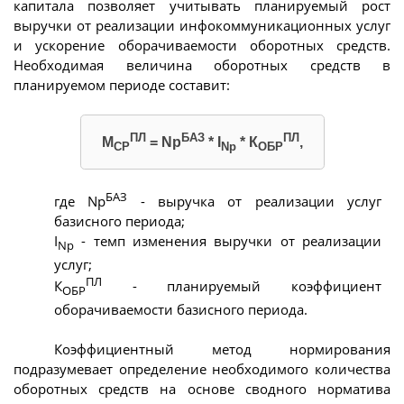
капитала позволяет учитывать планируемый рост
выручки от реализации инфокоммуникационных услуг
и ускорение оборачиваемости оборотных средств.
Необходимая величина оборотных средств в
планируемом периоде составит:
ПЛ
БАЗ
ПЛ
M
= Np
* I
* К
,
СР
Np
ОБР
БАЗ
где Np
- выручка от реализации услуг
базисного периода;
I
- темп изменения выручки от реализации
Np
услуг;
ПЛ
К
- планируемый коэффициент
ОБР
оборачиваемости базисного периода.
Коэффициентный метод нормирования
подразумевает определение необходимого количества
оборотных средств на основе сводного норматива