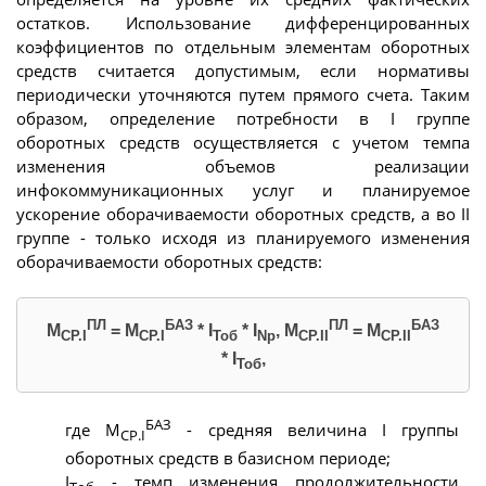
остатков. Использование дифференцированных
коэффициентов по отдельным элементам оборотных
средств считается допустимым, если нормативы
периодически уточняются путем прямого счета. Таким
образом, определение потребности в I группе
оборотных средств осуществляется с учетом темпа
изменения объемов реализации
инфокоммуникационных услуг и планируемое
ускорение оборачиваемости оборотных средств, а во II
группе - только исходя из планируемого изменения
оборачиваемости оборотных средств:
ПЛ
БАЗ
ПЛ
БАЗ
M
= M
* I
* I
, M
= M
СР.I
СР.I
Тоб
Np
СР.II
СР.II
* I
,
Тоб
БАЗ
где М
- средняя величина I группы
СР.I
оборотных средств в базисном периоде;
I
- темп изменения продолжительности