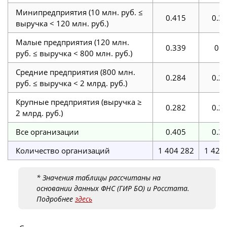
Минипредприятия (10 млн. руб. ≤
0.415
0.3
выручка < 120 млн. руб.)
Малые предприятия (120 млн.
0.339
0.3
руб. ≤ выручка < 800 млн. руб.)
Средние предприятия (800 млн.
0.284
0.2
руб. ≤ выручка < 2 млрд. руб.)
Крупные предприятия (выручка ≥
0.282
0.2
2 млрд. руб.)
Все организации
0.405
0.3
Количество организаций
1 404 282
1 425
* Значения таблицы рассчитаны на
основании данных ФНС (ГИР БО) и Росстата.
Подробнее
здесь