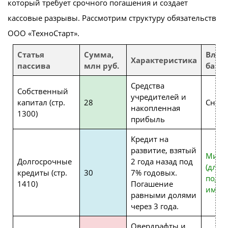
который требует срочного погашения и создает
кассовые разрывы. Рассмотрим структуру обязательств
ООО «ТехноСтарт».
Статья
Сумма,
Влия
Характеристика
пассива
млн руб.
банк
Средства
Собственный
учредителей и
капитал (стр.
28
Снижа
накопленная
1300)
прибыль
Кредит на
развитие, взятый
Мини
Долгосрочные
2 года назад под
(длин
кредиты (стр.
30
7% годовых.
под з
1410)
Погашение
имуще
равными долями
через 3 года.
Овердрафты и