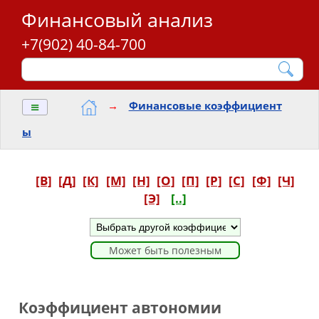
Финансовый анализ
+7(902) 40-84-700
≡
→
Финансовые коэффициент
ы
[В]
[Д]
[К]
[М]
[Н]
[О]
[П]
[Р]
[С]
[Ф]
[Ч]
[Э]
[..]
Может быть полезным
Коэффициент автономии