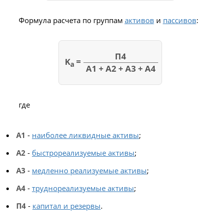
Формула расчета по группам
активов
и
пассивов
:
П4
K
=
а
А1 + А2 + А3 + А4
где
А1
-
наиболее ликвидные активы
;
А2
-
быстрореализуемые активы
;
А3
-
медленно реализуемые активы
;
А4
-
труднореализуемые активы
;
П4
-
капитал и резервы
.