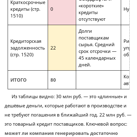
Краткосрочные
«короткие»
кредиты (стр.
0
Нулев
кредиты
1510)
отсутствуют
Долги
поставщикам
Кредиторская
Риск е
сырья. Средний
задолженность
22
управ
срок отсрочки —
(стр. 1520)
обор
45 календарных
дней.
Коэф
ИТОГО
80
автон
Из таблицы видно: 30 млн руб. — это «длинные» и
дешёвые деньги, которые работают в производстве и
не требуют погашения в ближайший год. 22 млн руб. —
это товарный кредит поставщиков. Ключевой вопрос:
может ли компания генерировать достаточно