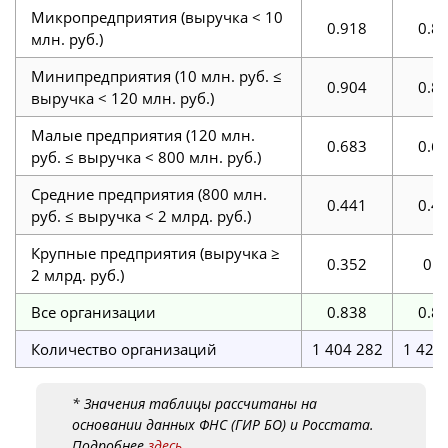
Микропредприятия (выручка < 10
0.918
0.8
млн. руб.)
Минипредприятия (10 млн. руб. ≤
0.904
0.8
выручка < 120 млн. руб.)
Малые предприятия (120 млн.
0.683
0.6
руб. ≤ выручка < 800 млн. руб.)
Средние предприятия (800 млн.
0.441
0.4
руб. ≤ выручка < 2 млрд. руб.)
Крупные предприятия (выручка ≥
0.352
0.3
2 млрд. руб.)
Все организации
0.838
0.8
Количество организаций
1 404 282
1 425
* Значения таблицы рассчитаны на
основании данных ФНС (ГИР БО) и Росстата.
Подробнее
здесь