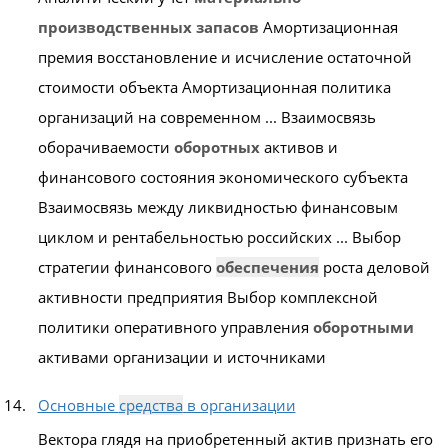
производственных
запасов
Амортизационная
премия восстановление и исчисление остаточной
стоимости объекта Амортизационная политика
организаций на современном ... Взаимосвязь
оборачиваемости
оборотных
активов и
финансового состояния экономического субъекта
Взаимосвязь между ликвидностью финансовым
циклом и рентабельностью российских ... Выбор
стратегии финансового
обеспечения
роста деловой
активности предприятия Выбор комплексной
политики оперативного управления
оборотными
активами организации и источниками
Основные
средства
в организации
Вектора глядя на приобретенный актив признать его