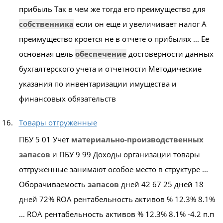
прибыль Так в чем же тогда его преимущество для
собственника
если он еще и увеличивает налог А
преимущество кроется не в отчете о прибылях ... Её
основная цель
обеспечение
достоверности данных
бухгалтерского учета и отчетности Методические
указания по инвентаризации имущества и
финансовых обязательств
Товары отгруженные
ПБУ 5 01 Учет
материально-производственных
запасов
и ПБУ 9 99 Доходы организации товары
отгруженные занимают особое место в структуре ...
Оборачиваемость
запасов
дней 42 67 25 дней 18
дней 72% ROA рентабельность активов % 12.3% 8.1%
... ROA рентабельность активов % 12.3% 8.1% -4.2 п.п