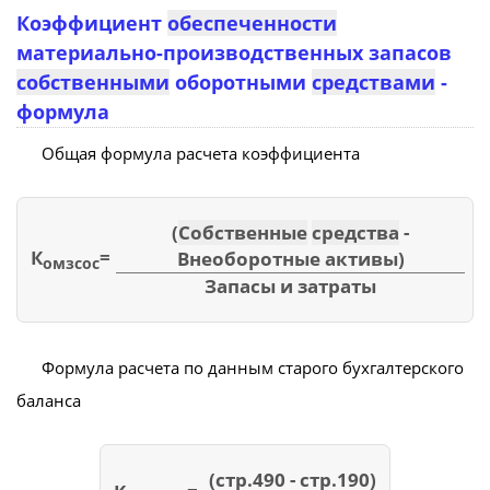
Коэффициент
обеспеченности
материально-производственных запасов
собственными
оборотными
средствами
-
формула
Общая формула расчета коэффициента
(
Собственные
средства
-
К
=
Внеоборотные активы)
омзсос
Запасы и затраты
Формула расчета по данным старого бухгалтерского
баланса
(стр.490 - стр.190)