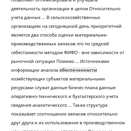
деятельность организации в целом Относительно
учета данных ... В сельскохозяйственных
организациях на сегодняшний день приоритетней
является два способа оценки
материально-
производственных
запасов
это по средней
себестоимости методом ФИФО - вне зависимости от
рыночной ситуации Помимо ... Источниками
информации анализа
обеспеченности
хозяйствующих субъектов материальными
ресурсами служат данные бизнес-плана данные
оперативно-технического и бухгалтерского учета
сведения аналитического ... Также структура
показывает соотношение
запасов
относительно
друг друга и их использование в производственном