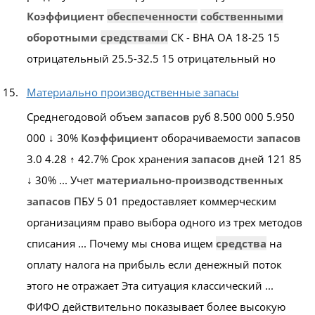
Коэффициент
обеспеченности
собственными
оборотными
средствами
СК - ВНА ОА 18-25 15
отрицательный 25.5-32.5 15 отрицательный но
Материально производственные запасы
Среднегодовой объем
запасов
руб 8.500 000 5.950
000 ↓ 30%
Коэффициент
оборачиваемости
запасов
3.0 4.28 ↑ 42.7% Срок хранения
запасов
дней 121 85
↓ 30% ... Учет
материально-производственных
запасов
ПБУ 5 01 предоставляет коммерческим
организациям право выбора одного из трех методов
списания ... Почему мы снова ищем
средства
на
оплату налога на прибыль если денежный поток
этого не отражает Эта ситуация классический ...
ФИФО действительно показывает более высокую