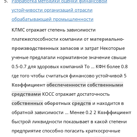
Разработка методики оценки финансовой
устойчивости организаций отрасли
обрабатывающей промышленности
КЛМС отражает степень зависимости
платежеспособности компании от
материально-
производственных
запасов
и затрат Некоторые
ученые предлагали нормативное значение свыше
0.5-0.7 для здоровых компаний То ... КФН более 0.8
где того чтобы считаться финансово устойчивой 5
Коэффициент
обеспеченности
собственными
средствами
КОСС отражает достаточность
собственных
оборотных
средств
и находится в
обратной зависимости ... Менее 0.2 2
Коэффициент
быстрой ликвидности показывает в какой степени
предприятие способно погасить краткосрочные