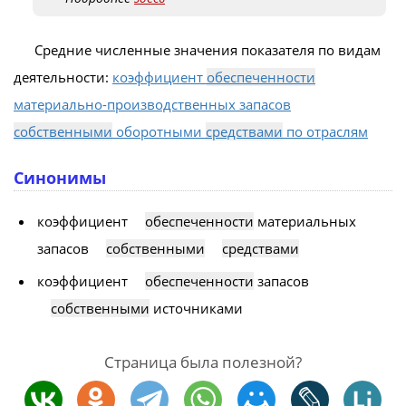
Средние численные значения показателя по видам
деятельности:
коэффициент
обеспеченности
материально-производственных запасов
собственными
оборотными
средствами
по отраслям
Синонимы
коэффициент
обеспеченности
материальных
запасов
собственными
средствами
коэффициент
обеспеченности
запасов
собственными
источниками
Страница была полезной?