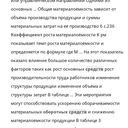
или управленческом направлении Одними из
основных ... Общая материалоёмкость зависит от
объёма производства продукции и суммы
материальных затрат на её производство 6 с.236
Коэффициент
роста материалоёмкости К рм
показывает темп роста материалоёмкости и
определяется по формуле где М ... На этот показатель
оказало влияние большое количество различных
факторов таких как рост основных
средств
рост
производительности труда работников изменение
структуры продукции изменение объёма и
структуры затрат В таблице ... Эти мероприятия
могут способствовать ускорению оборачиваемости
материальных
оборотных
средств
и снижению
материалоёмкости продукции В таблице 3