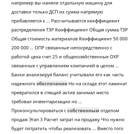
например вы наняли отдельную машину для
доставки только ДСП их сумма напрямую
прибавляется к ... Рассчитывается
коэффициент
распределения ТЗР
Коэффициент
Общая сумма ТЗР
Общая стоимость материалов
Коэффициент
50 000
200 000 ... ОПР связанные непосредственно с
работой цеха счет 25 и общехозяйственные ОХР
связанные с управлением компанией в целом ...
Банки анализируя баланс учитывали его как часть
надежного
обеспечения
Но на складе этот ламинат
превратился в спящий актив занимал место
требовал инвентаризации но ...
Проконсультироваться с
собственным
отделом
продаж Этап 3 Расчет затрат на продажу Что нужно
будет потратить чтобы реализовать ... Вместо того