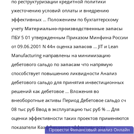
по реструктуризации кредитной политики
ужесточению условий оплаты и внедрению
эффективных ... Положением по бухгалтерскому
учету
Материально-производственные
запасы
ПБУ 5 01 утвержденным Приказом Минфина России
от 09.06.2001 N 44н оценка
запасов
... JIT и Lean
Manufacturing направлены на минимизацию
дебетового сальдо по
запасам
что напрямую
способствует повышению ликвидности Анализ
дебетового сальдо для принятия инвестиционных
решений как дебетовое ... Вложения во
внеоборотные активы Период Дебетовое сальдо сч
08 тыс руб Ввод в эксплуатацию тыс руб % ... Для
оценки эффективности таких проектов применяются
показатели
Коэффициент
эффективности
Провести Финансовый анализ Онлайн