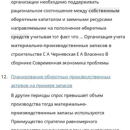
организации необходимо поддерживать
рациональное соотношение между
собственным
оборотным
капиталом и заемными ресурсами
направляемыми на пополнение
оборотных
средств
учитывая тот факт что ... Организация учета
материально-производственных
запасов
в
строительстве С А Чернявская Е А Власенко В
сборнике Современная экономика проблемы
Планирование оборотных производственных
активов на примере запасов
В другие периоды спрос превышает объем
производства тогда
материально-
производственные
запасы
используются
Преимущество стратегии равномерного