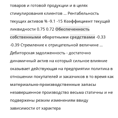
товаров и готовой продукции и в целях
стимулирования клиентов ... Рентабельность
текущих активов % -9.1 -15
Коэффициент
текущей
ликвидности 0.75 0.72
Обеспеченность
собственными
оборотными
средствами
-0.33
-0.39 Стремление к отрицательной величине ...
Дебиторская задолженность - достаточно
динамичный актив на который сильное влияние
оказывает действующая на предприятии политика в
отношении покупателей и заказчиков в то время как
материально-производственные
запасы
незавершенное производство весьма статичны и не
подвержены резким изменениям ввиду
зависимости от характера