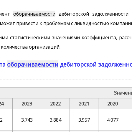
циент
оборачиваемости
дебиторской задолженности 
 может привести к проблемам с ликвидностью компани
ими статистическими значениями коэффициента, рас
количества организаций.
нта
оборачиваемости
дебиторской задолженно
Значени
24
2023
2022
2021
2020
52
3.743
3.884
3.957
4.077