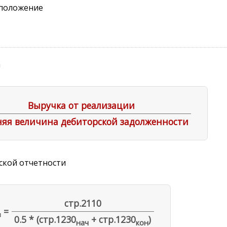
 положение
а
Выручка от реализации
няя величина дебиторской задолженности
ской отчетности
стр.2110
=
з
0.5 * (стр.1230
+ стр.1230
)
нач
кон