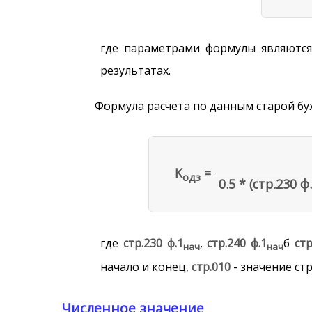
где параметрами формулы являются
результатах.
Формула расчета по данным старой бу
K
=
одз
0.5 * (стр.230 ф
где
стр.230 ф.1
,
стр.240 ф.1
б
стр
нач
нач
начало и конец,
стр.010
- значение ст
Численное значение