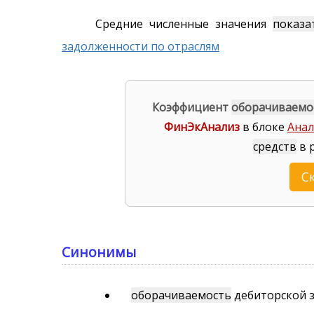
Средние численные значения
показа
задолженности по отраслям
Коэффициент
оборачиваемо
ФинЭкАнализ
в блоке
Анал
средств
в 
С
Синонимы
оборачиваемость
дебиторской 