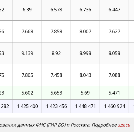
52
6.39
6.578
6.736
6.447
56
7.668
7.858
8.007
7.627
53
9.139
8.92
8.998
8.058
75
7.805
7.458
8.043
7.088
23
5.602
5.653
5.69
5.471
 282
1 425 400
1 423 456
1 448 471
1 460 924
овании данных ФНС (ГИР БО) и Росстата. Подробнее
здесь