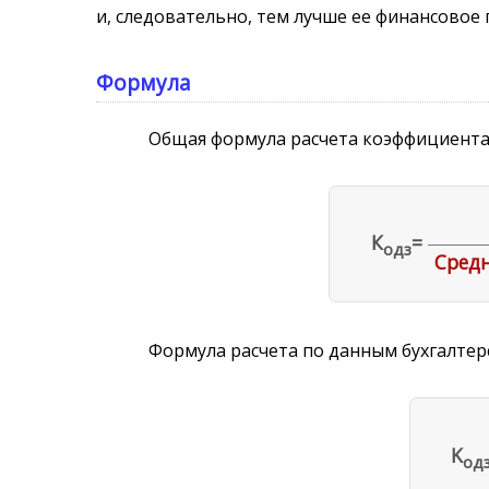
и, следовательно, тем лучше ее финансовое
Формула
Общая формула расчета коэффициент
К
=
одз
Сред
Формула расчета по данным бухгалтер
K
од