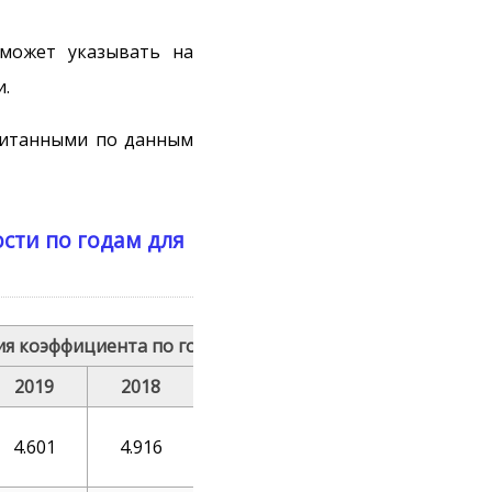
может указывать на
и.
считанными по данным
сти по годам для
я коэффициента по годам, отн. ед (дни)
2019
2018
2017
2016
2015
4.601
4.916
5.204
5.499
6.148