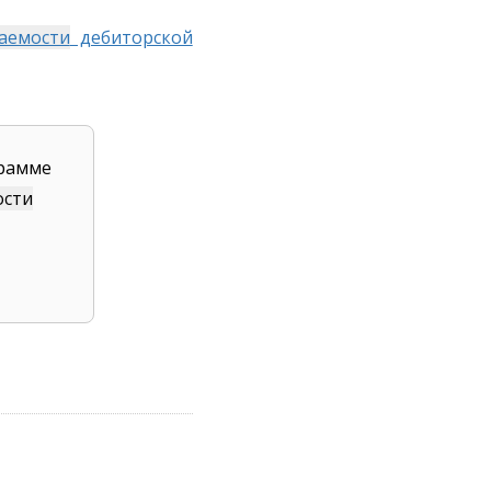
аемости
дебиторской
грамме
ости