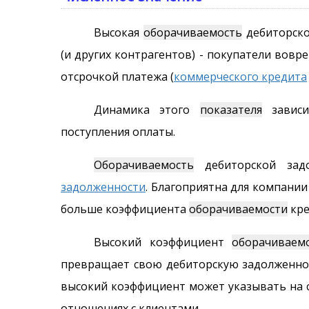
Высокая
оборачиваемость
дебиторско
(и других контрагентов) - покупатели вов
отсрочкой платежа (
коммерческого кредита
Динамика этого
показателя
завис
поступления оплаты.
Оборачиваемость
дебиторской зад
задолженности
. Благоприятна для компании
больше коэффициента
оборачиваемости
кре
Высокий коэффициент
оборачиваем
превращает свою дебиторскую задолженн
высокий коэффициент может указывать на с
отношениях с клиентами.