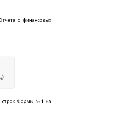
Отчета о финансовых
)
н
х строк Формы №1 на