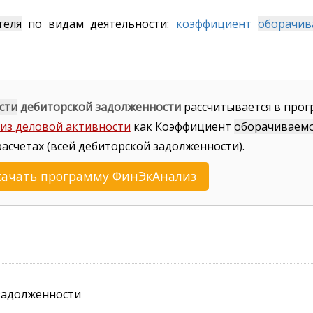
теля
по видам деятельности:
коэффициент
оборачив
сти
дебиторской задолженности
рассчитывается в про
из деловой активности
как Коэффициент
оборачиваем
расчетах (всей дебиторской задолженности).
качать программу ФинЭкАнализ
задолженности