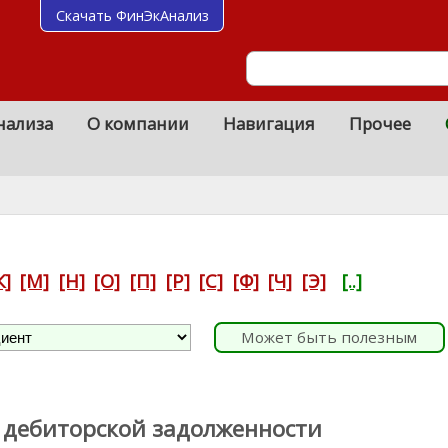
Скачать ФинЭкАнализ
нализа
О компании
Навигация
Прочее
К]
[М]
[Н]
[О]
[П]
[Р]
[С]
[Ф]
[Ч]
[Э]
[..]
Может быть полезным
дебиторской задолженности