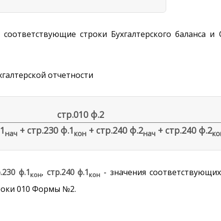
 соответствующие строки Бухгалтерского баланса и 
хгалтерской отчетности
стр.010 ф.2
.1
+ стр.230 ф.1
+ стр.240 ф.2
+ стр.240 ф.2
нач
кон
нач
ко
.230 ф.1
,
стр.240 ф.1
- значения соответствующи
кон
кон
роки 010 Формы №2.