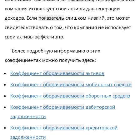
компания использует свои активы для генерации
доходов. Если
показатель
слишком низкий, это может
свидетельствовать о том, что компания не использует
свои активы эффективно.
Более подробную информацию о этих
коэффициентах можно получить здесь:
Коэффициент
оборачиваемости
активов
Коэффициент
оборачиваемости
мобильных
средств
Коэффициент
оборачиваемости
оборотных
средств
Коэффициент
оборачиваемости
дебиторской
задолженности
Коэффициент
оборачиваемости
кредиторской
задолженности