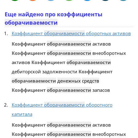
Еще найдено про коэффициенты
оборачиваемости
Коэффициент
оборачиваемости
оборотных активов
Коэффициент
оборачиваемости
активов
Коэффициент
оборачиваемости
внеоборотных
активов
Коэффициент
оборачиваемости
дебиторской задолженности
Коэффициент
оборачиваемости
денежных
средств
Коэффициент
оборачиваемости
запасов
Коэффициент
оборачиваемости
оборотного
капитала
Коэффициент
оборачиваемости
активов
Коэффициент
оборачиваемости
внеоборотных