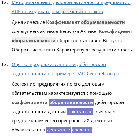
Методика оценки деловой активности предприятии
АПК по индикаторам
денежных
потоков
Динамические
Коэффициент
оборачиваемости
совокупных активов Выручка Активы
Коэффициент
оборачиваемости
оборотных активов Выручка
Оборотные активы Характеризуют результативность
Оценка продолжительности дебиторской
задолженности на примере ОАО Север Электро
Состояние предприятия по его долговым
обязательствам характеризуется с помощью
коэффициента
оборачиваемости
дебиторской
задолженности Данный
показатель
выявляет
среднее количество превращений долговых
обязательств в
денежные
средства