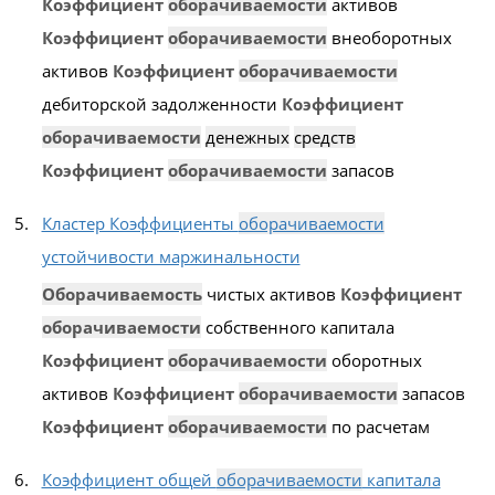
Коэффициент
оборачиваемости
активов
Коэффициент
оборачиваемости
внеоборотных
активов
Коэффициент
оборачиваемости
дебиторской задолженности
Коэффициент
оборачиваемости
денежных
средств
Коэффициент
оборачиваемости
запасов
Кластер Коэффициенты
оборачиваемости
устойчивости маржинальности
Оборачиваемость
чистых активов
Коэффициент
оборачиваемости
собственного капитала
Коэффициент
оборачиваемости
оборотных
активов
Коэффициент
оборачиваемости
запасов
Коэффициент
оборачиваемости
по расчетам
Коэффициент общей
оборачиваемости
капитала