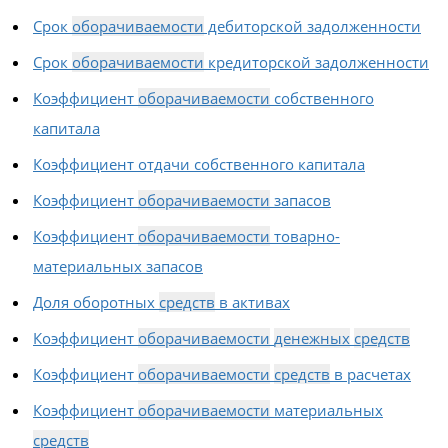
Срок
оборачиваемости
дебиторской задолженности
Срок
оборачиваемости
кредиторской задолженности
Коэффициент
оборачиваемости
собственного
капитала
Коэффициент отдачи собственного капитала
Коэффициент
оборачиваемости
запасов
Коэффициент
оборачиваемости
товарно-
материальных запасов
Доля оборотных
средств
в активах
Коэффициент
оборачиваемости
денежных
средств
Коэффициент
оборачиваемости
средств
в расчетах
Коэффициент
оборачиваемости
материальных
средств