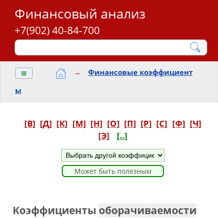
Финансовый анализ
+7(902) 40-84-700
≡
→
Финансовые коэффициент
ы
[В]
[Д]
[К]
[М]
[Н]
[О]
[П]
[Р]
[С]
[Ф]
[Ч]
[Э]
[..]
Может быть полезным
Коэффициенты
оборачиваемости