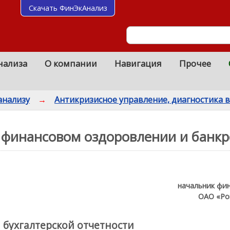
Скачать ФинЭкАнализ
нализа
О компании
Навигация
Прочее
анализу
→
Антикризисное управление, диагностика 
финансовом оздоровлении и банкр
начальник фи
ОАО «Ро
 бухгалтерской отчетности