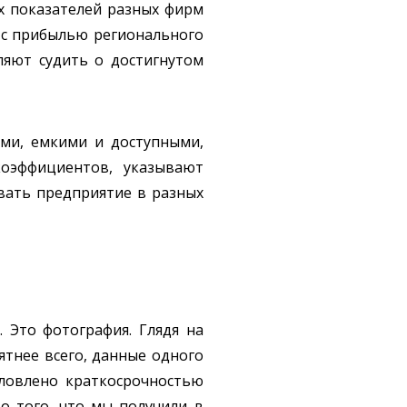
х показателей разных фирм
 с прибылью регионального
ляют судить о достигнутом
ми, емкими и доступными,
оэффициентов, указывают
вать предприятие в разных
 Это фотография. Глядя на
ятнее всего, данные одного
словлено краткосрочностью
то того, что мы получили в