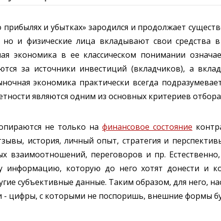
 о прибылях и убытках» зародился и продолжает существ
 но и физические лица вкладывают свои средства в
ная экономика в ее классическом понимании означа
тся за источники инвестиций (вкладчиков), а вкла
ыночная экономика практически всегда подразумевае
етности являются одним из основных критериев отбора
опираются не только на
финансовое состояние
контра
тзывы, история, личный опыт, стратегия и перспекти
х взаимоотношений, переговоров и пр. Естественно
у информацию, которую до него хотят донести и к
гие субъективные данные. Таким образом, для него, нас
- цифры, с которыми не поспоришь, внешние формы бу