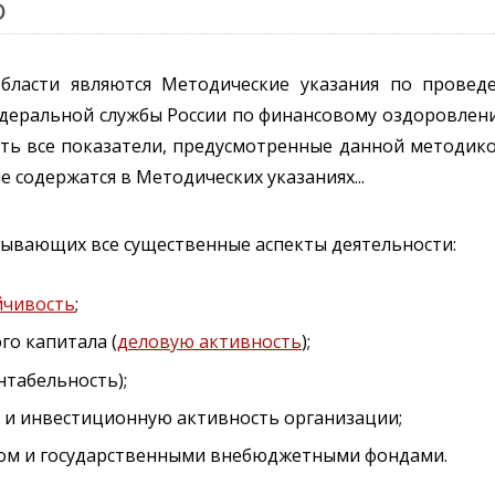
О
бласти являются Методические указания по провед
едеральной службы России по финансовому оздоровле
слять все показатели, предусмотренные данной методик
содержатся в Методических указаниях...
исывающих все существенные аспекты деятельности:
йчивость
;
о капитала (
деловую активность
);
нтабельность);
 и инвестиционную активность организации;
том и государственными внебюджетными фондами.