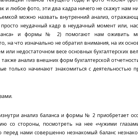
ак и любое фото, эти два кадра ничего не скажут нам н
съемкой можно назвать внутренний анализ, отражающ
о просто неудачный кадр в неудачный момент или, на
Баланса» и формы № 2) помогают нам оживить м
то, на что изначально не обратил внимания, на их осн
 или недостаточном весе основных бухгалтерских вел
 также анализ внешних форм бухгалтерской отчетност
рые только начинают знакомиться с деятельностью 
зами.
изнутри анализ баланса и формы № 2 приобретает осо
ю со стороны, посмотреть на нее «чужими глазами
что перед нами совершенно незнакомый баланс незнак