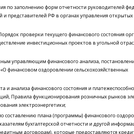
ания по заполнению форм отчетности руководителей фе
й и представителей РФ в органах управления открыты
 Порядок проверки текущего финансового состояния ор
ществление инвестиционных проектов в угольной отра
ражным управляющим финансового анализа, постановлен
 «О финансовом оздоровлении сельскохозяйственных
ета и анализа финансового состояния и платежеспособн
аций, Правила функционирования розничных рынков эл
ования электроэнергетики;
 по составлению плана (программы) финансового оздоро
оказателям бухгалтерской отчетности и другой информа
(кредитным договорам), которые предоставляются кред