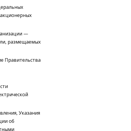
деральных
х акционерных
ганизации —
сли, размещаемых
ие Правительства
ости
ектрической
вления, Указания
ции об
итными