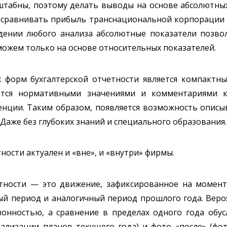
табны, поэтому делать выводы на основе абсолютны
ь сравнивать прибыль транснациональной корпорации
дении любого анализа абсолютные показатели позво
можем только на основе относительных показателей.
форм бухгалтерской отчетности является компактны
тся нормативными значениями и комментариями к
енции. Таким образом, появляется возможность описы
 Даже без глубоких знаний и специального образования.
ности актуален и «вне», и «внутри» фирмы.
ности — это движение, зафиксированное на момент.
ый период и аналогичный период прошлого года. Веро
езонностью, а сравнение в пределах одного года обу
еализации планов текущего года) и фото «после» (фо