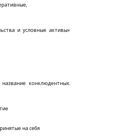
еративные,
льства и условные активы»
 название конклюдентных.
тие
ринятые на себя