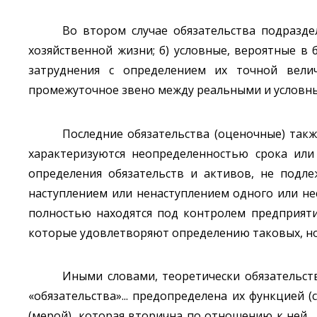
Во втором случае обязательства подразде
хозяйственной жизни; б) условные, вероятные в
затруднения с определением их точной вели
промежуточное звено между реальными и условны
Последние обязательства (оценочные) так
характеризуются неопределенностью срока или
определения обязательств и активов, не подл
наступлением или ненаступлением одного или н
полностью находятся под контролем предприятия
которые удовлетворяют определению таковых, но н
Иными словами, теоретически обязательст
«обязательства»... предопределена их функцией 
(мерой), которая вторична по отношению к ней...