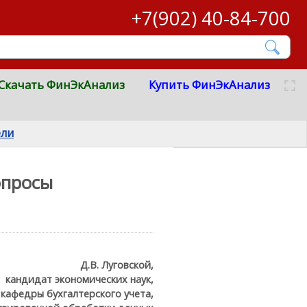
+7(902) 40-84-700
Скачать ФинЭкАнализ
Купить ФинЭкАнализ
ели
опросы
Д.В. Луговской,
кандидат экономических наук,
кафедры бухгалтерского учета,