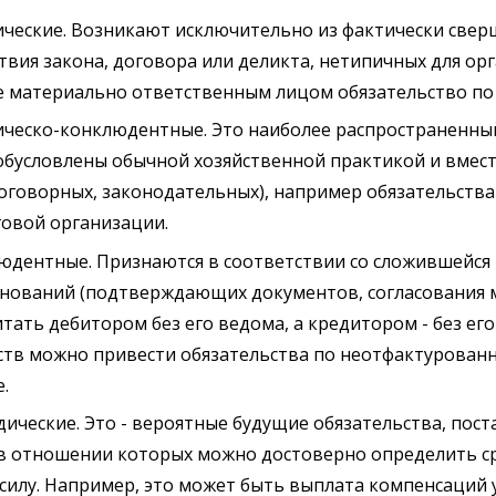
дические. Возникают исключительно из фактически све
твия закона, договора или деликта, нетипичных для ор
 материально ответственным лицом обязательство по 
дическо-конклюдентные. Это наиболее распространенны
обусловлены обычной хозяйственной практикой и вмест
оговорных, законодательных), например обязательства
говой организации.
клюдентные. Признаются в соответствии со сложившейся
снований (подтверждающих документов, согласования 
тать дебитором без его ведома, а кредитором - без его с
льств можно привести обязательства по неотфактурован
.
дические. Это - вероятные будущие обязательства, пос
 в отношении которых можно достоверно определить ср
силу. Например, это может быть выплата компенсаций