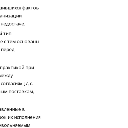
ршившихся фактов
ганизации.
недостаче.
й тип
е с тем основаны
 перед
 практикой при
между
огласия» [7, с.
ным поставкам,
тавленные в
ок их исполнения
 увольняемым