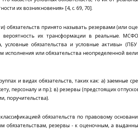
сти их возникновения» [4, с. 69, 70].
ути) обязательств принято называть резервами (или оц
я вероятность их трансформации в реальные. МСФО
а, условные обязательства и условные активы» (ПБУ
 исполнения или обязательства неопределенной величин
уппах и видах обязательств, таких как: а) заемные сре
у, персоналу и пр.); в) резервы (предстоящих отпуско
ии, поручительства).
классификацией обязательств по правовому основанию
м обязательствам, резервы - к оценочным, а выданны