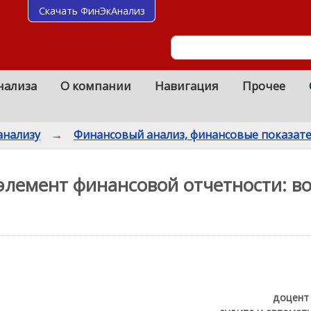
Скачать ФинЭкАнализ
нализа
О компании
Навигация
Прочее
анализу
→
Финансовый анализ, финансовые показат
элемент финансовой отчетности: в
доцент 