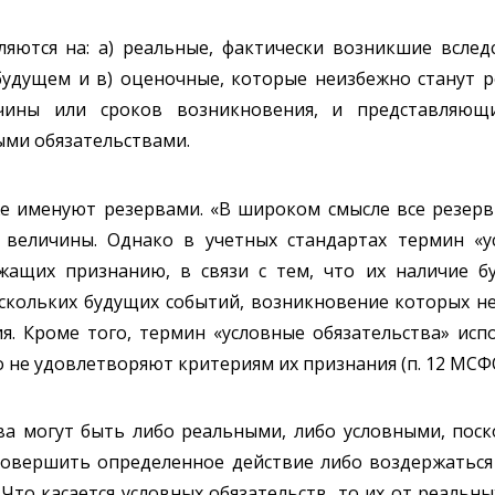
ляются на: а) реальные, фактически возникшие всле
 будущем и в) оценочные, которые неизбежно станут 
чины или сроков возникновения, и представляющи
ми обязательствами.
же именуют резервами. «В широком смысле все резерв
 величины. Однако в учетных стандартах термин «у
ежащих признанию, в связи с тем, что их наличие 
ескольких будущих событий, возникновение которых н
. Кроме того, термин «условные обязательства» испо
е удовлетворяют критериям их признания (п. 12 МСФО (
ва могут быть либо реальными, либо условными, поск
(совершить определенное действие либо воздержаться 
 Что касается условных обязательств, то их от реальн