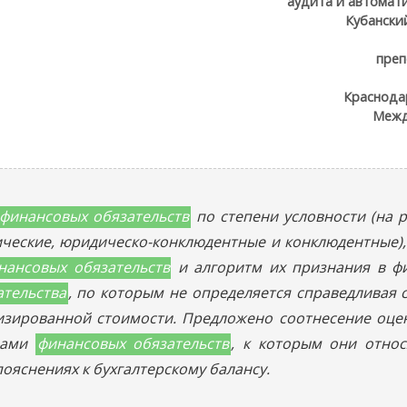
аудита и автомат
Кубански
преп
Краснода
Межд
финансовых обязательств
по степени условности (на 
ические, юридическо-конклюдентные и конклюдентные)
нансовых обязательств
и алгоритм их признания в фи
ательства
, по которым не определяется справедливая 
зированной стоимости. Предложено соотнесение оцен
идами
финансовых обязательств
, к которым они относ
ояснениях к бухгалтерскому балансу.