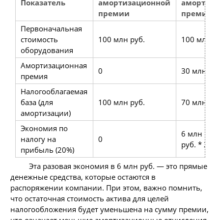
Показатель
амортизационной
амортиза
премии
премией 
Первоначальная
стоимость
100 млн руб.
100 млн р
оборудования
Амортизационная
0
30 млн руб
премия
Налогооблагаемая
база (для
100 млн руб.
70 млн руб
амортизации)
Экономия по
6 млн руб.
налогу на
0
руб. * 20%
прибыль (20%)
Эта разовая экономия в 6 млн руб. — это прямые
денежные средства, которые остаются в
распоряжении компании. При этом, важно помнить,
что остаточная стоимость актива для целей
налогообложения будет уменьшена на сумму премии,