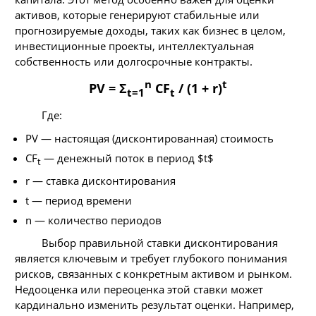
активов, которые генерируют стабильные или
прогнозируемые доходы, таких как бизнес в целом,
инвестиционные проекты, интеллектуальная
собственность или долгосрочные контракты.
n
t
PV = Σ
CF
/ (1 + r)
t=1
t
Где:
PV — настоящая (дисконтированная) стоимость
CF
— денежный поток в период $t$
t
r — ставка дисконтирования
t — период времени
n — количество периодов
Выбор правильной ставки дисконтирования
является ключевым и требует глубокого понимания
рисков, связанных с конкретным активом и рынком.
Недооценка или переоценка этой ставки может
кардинально изменить результат оценки. Например,