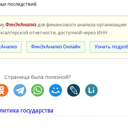
ых последствий.
мму
ФинЭкАнализ
для финансового анализа организации
ухгалтерской отчетности, доступной через ИНН
кАнализ
ФинЭкАнализ Онлайн
Узнать подро
Страница была полезной?
итика государства