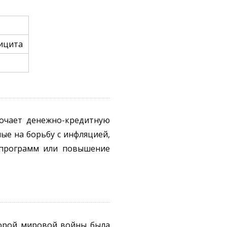
ицита
точает денежно-кредитную
ые на борьбу с инфляцией,
 программ или повышение
торой мировой войны была