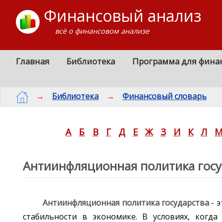
Финансовый анализ
всё о финансовом анализе
Главная
Библиотека
Программа для фина
→
Библиотека
→
Финансовый словарь
А
Б
В
Г
Д
Е
Ж
З
И
К
Л
Антиинфляционная политика госу
Антиинфляционная политика государства
- 
стабильности в экономике. В условиях, когда 