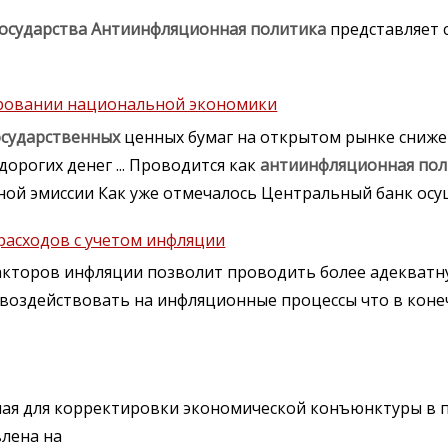
государства
Антиинфляционная
политика
представляет 
ировании национальной экономики
осударственных
ценных бумаг на открытом рынке сниж
дорогих денег ... Проводится как
антиинфляционная
пол
ой эмиссии Как уже отмечалось Центральный банк осу
расходов с учетом инфляции
акторов инфляции позволит проводить более адекват
 воздействовать на инфляционные процессы что в коне
ая для корректировки экономической конъюнктуры в 
лена на