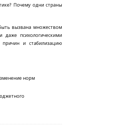
тике? Почему одни страны
 быть вызвана множеством
и даже психологическими
х причин и стабилизацию
изменение норм
бюджетного