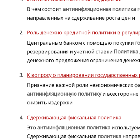
В чём состоит
антиинфляционная
политика
направленных на сдерживание роста цен и
Роль денежно кредитной политики в регул
Центральным банком с помощью покупки
г
резервирования и учетной ставки
Политика
денежного предложения ограничения денежн
К вопросу о планировании государственных 
Признание важной роли неэкономических ф
антиинфляционную
политику
и всесторонне
снизить издержки
Сдерживающая фискальная политика
Это
антиинфляционная
политика
используем
Сдерживающая фискальная
политика
направ