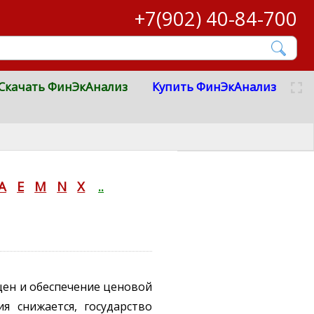
+7(902) 40-84-700
Скачать ФинЭкАнализ
Купить ФинЭкАнализ
A
E
M
N
X
..
цен и обеспечение ценовой
я снижается, государство