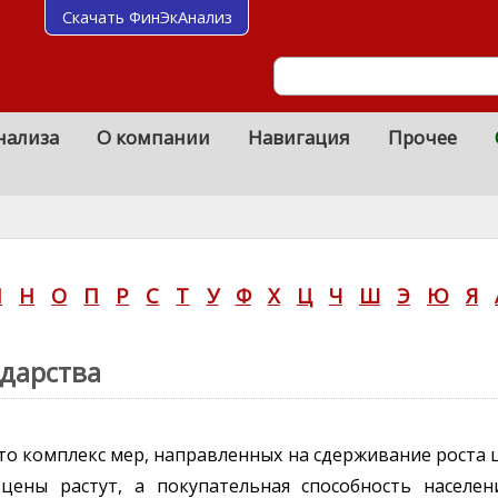
Скачать ФинЭкАнализ
нализа
О компании
Навигация
Прочее
М
Н
О
П
Р
С
Т
У
Ф
Х
Ц
Ч
Ш
Э
Ю
Я
дарства
это комплекс мер, направленных на сдерживание роста 
цены растут, а покупательная способность населени