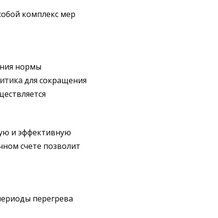
собой комплекс мер
ения нормы
итика
для сокращения
ществляется
ную и эффективную
чном счете позволит
периоды перегрева