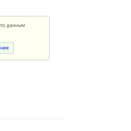
 по данным
бнее