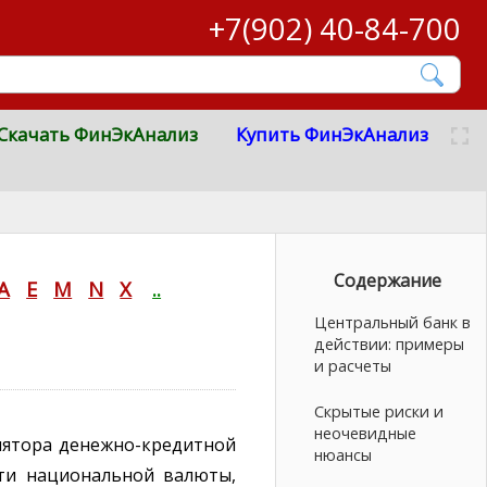
+7(902) 40-84-700
Скачать ФинЭкАнализ
Купить ФинЭкАнализ
Содержание
A
E
M
N
X
..
Центральный банк в
действии: примеры
и расчеты
Скрытые риски и
неочевидные
лятора денежно-кредитной
нюансы
сти национальной валюты,