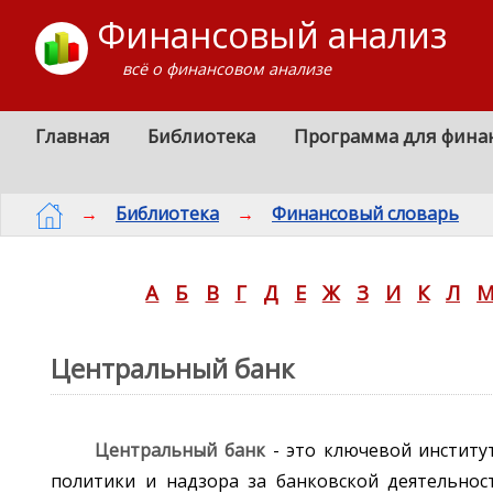
Финансовый анализ
всё о финансовом анализе
Главная
Библиотека
Программа для фина
→
Библиотека
→
Финансовый словарь
А
Б
В
Г
Д
Е
Ж
З
И
К
Л
Центральный банк
Центральный банк
- это ключевой институ
политики и надзора за банковской деятельнос