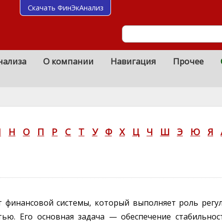
Скачать ФинЭкАнализ
нализа
О компании
Навигация
Прочее
М
Н
О
П
Р
С
Т
У
Ф
Х
Ц
Ч
Ш
Э
Ю
Я
т финансовой системы, который выполняет роль регу
тью. Его основная задача — обеспечение стабильно