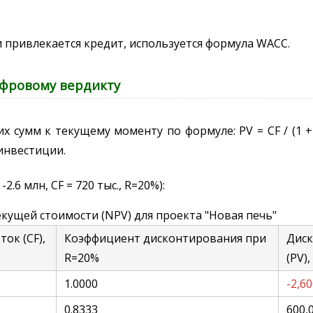
ли привлекается кредит, используется формула WACC.
ифровому вердикту
 сумм к текущему моменту по формуле: PV = CF / (1 +
инвестиции.
 -2.6 млн, CF = 720 тыс., R=20%):
кущей стоимости (NPV) для проекта "Новая печь"
ок (CF),
Коэффициент дисконтирования при
Дис
R=20%
(PV),
1.0000
-2,6
0.8333
600,