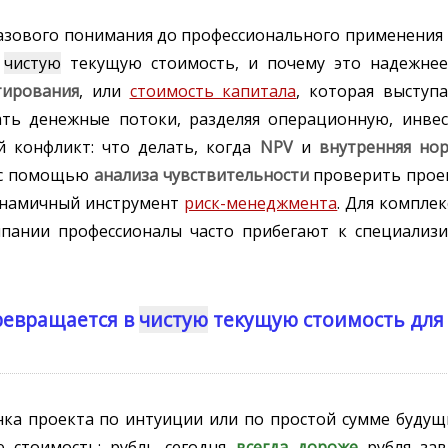
базового понимания до профессионального применения
в
чистую
текущую стоимость, и почему это надежнее
тирования
, или
стоимость капитала
, которая выступ
ать денежные потоки, разделяя операционную, инв
й конфликт: что делать, когда
NPV
и
внутренняя нор
к с помощью
анализа чувствительности
проверить проек
динамичный инструмент
риск-менеджмента
. Для компле
омпании профессионалы часто прибегают к специали
ревращается в
чистую
текущую стоимость для
ка проекта по интуиции или по простой сумме будущ
 стоимость: рубль сегодня
всегда дороже
рубля зав