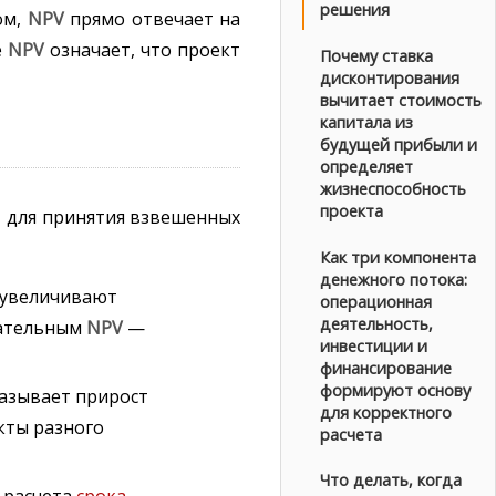
решения
ом,
NPV
прямо отвечает на
е
NPV
означает, что проект
Почему ставка
дисконтирования
вычитает стоимость
капитала из
будущей прибыли и
определяет
жизнеспособность
проекта
т для принятия взвешенных
Как три компонента
денежного потока:
увеличивают
операционная
деятельность,
цательным
NPV
—
инвестиции и
финансирование
формируют основу
азывает прирост
для корректного
кты разного
расчета
Что делать, когда