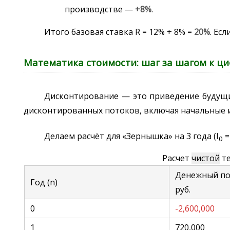
производстве —
+8%
.
Итого базовая ставка R = 12% + 8% =
20%
. Ес
Математика стоимости: шаг за шагом к ц
Дисконтирование — это приведение будущих
дисконтированных потоков, включая начальные 
Делаем расчёт для «Зернышка» на 3 года (I
=
0
Расчет
чистой
те
Денежный пот
Год (n)
руб.
0
-2,600,000
1
720,000