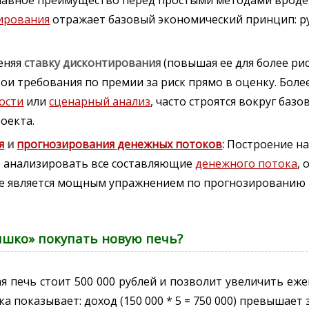
лавное преимущество перед простыми методами вроде
тирования
отражает базовый экономический принцип: ру
еняя
ставку дисконтирования
(повышая ее для более ри
ои требования по премии за риск прямо в оценку. Боле
ости
или
сценарный анализ
, часто строятся вокруг базо
оекта.
я
и
прогнозирования денежных потоков
:
Построение н
о анализировать все составляющие
денежного потока
, 
себе является мощным упражнением по прогнозированию
ышко» покупать новую печь?
я печь стоит 500 000 рублей и позволит увеличить е
а показывает: доход (150 000 * 5 = 750 000) превышает з