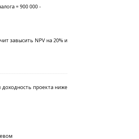
алога = 900 000 -
ачит завысить NPV на 20% и
ли доходность проекта ниже
щевом