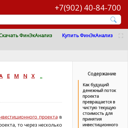
+7(902) 40-84-700
Скачать ФинЭкАнализ
Купить ФинЭкАнализ
Содержание
A
E
M
N
X
..
Как будущий
денежный поток
проекта
превращается в
чистую текущую
стоимость для
нвестиционного проекта
в
принятия
оекта, то через несколько
инвестиционного