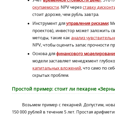
Учет
временной стоимости денег
:
Это г
окупаемости
.
NPV
через
ставку дискон
стоит дороже, чем рубль завтра.
Инструмент для
управления рисками
:
М
проектов), инвестор может заложить св
методы, такие как
анализ чувствительн
NPV
, чтобы оценить запас прочности пр
Основа для
финансового моделировани
модели заставляет менеджмент глубок
капитальных вложений
, что само по 
скрытых проблем.
Простой пример: стоит ли пекарне «Зерн
Возьмем пример с пекарней. Допустим, нова
150 000 рублей в течение 5 лет. Простая арифметик