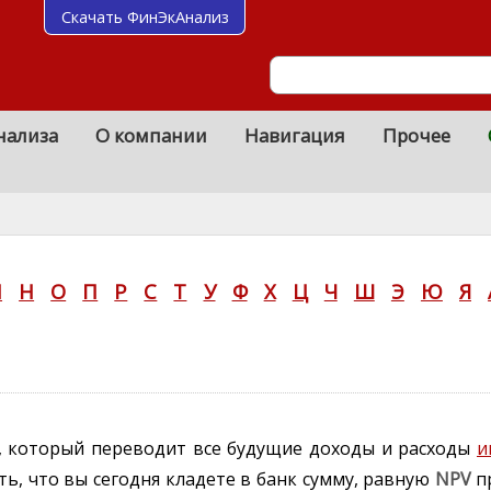
Скачать ФинЭкАнализ
нализа
О компании
Навигация
Прочее
М
Н
О
П
Р
С
Т
У
Ф
Х
Ц
Ч
Ш
Э
Ю
Я
ь, который переводит все будущие доходы и расходы
и
ть, что вы сегодня кладете в банк сумму, равную
NPV
пр