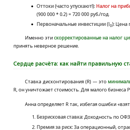
Оттоки (часто упускают!):
Налог на приб
(900 000 * 0.2) =
720 000 руб./год
.
Первоначальные инвестиции (I
):
Цена п
0
Именно эти
скорректированные на налог ц
принять неверное решение.
Сердце расчёта: как найти правильную с
Ставка дисконтирования (R) — это
минималь
R, он уничтожает стоимость. Для малого бизнеса Ро
Анна определяет R так, избегая ошибки «взят
Безрисковая ставка:
Доходность по ОФЗ 
Премия за риск:
За операционный, отрас