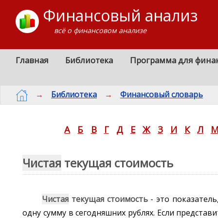
Финансовый анализ
всё о финансовом анализе
Главная
Библиотека
Программа для фина
→
Библиотека
→
Финансовый словарь
А
Б
В
Г
Д
Е
Ж
З
И
К
Л
Чистая
текущая стоимость
Чистая
текущая стоимость
- это показател
одну сумму в сегодняшних рублях. Если представи