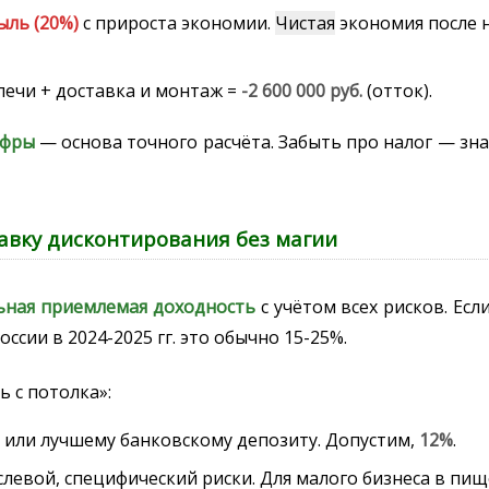
ыль (20%)
с прироста экономии.
Чистая
экономия после н
ечи + доставка и монтаж =
-2 600 000 руб.
(отток).
ифры
— основа точного расчёта. Забыть про налог — зн
тавку дисконтирования без магии
ная приемлемая доходность
с учётом всех рисков. Ес
ссии в 2024-2025 гг. это обычно 15-25%.
ь с потолка»:
или лучшему банковскому депозиту. Допустим,
12%
.
левой, специфический риски. Для малого бизнеса в пи