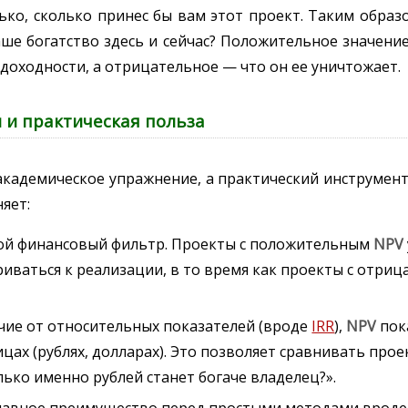
ько, сколько принес бы вам этот проект. Таким образ
аше богатство здесь и сейчас? Положительное значени
доходности, а отрицательное — что он ее уничтожает.
 и практическая польза
академическое упражнение, а практический инструмен
яет:
ой финансовый фильтр. Проекты с положительным
NPV
иваться к реализации, в то время как проекты с отри
чие от относительных показателей (вроде
IRR
),
NPV
пок
ах (рублях, долларах). Это позволяет сравнивать прое
лько именно рублей станет богаче владелец?».