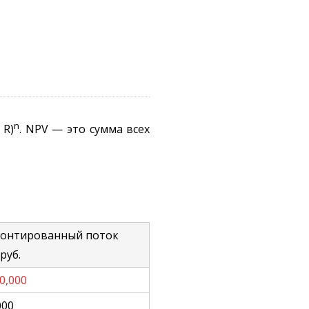
n
 R)
. NPV — это сумма всех
контированный поток
 руб.
00,000
000