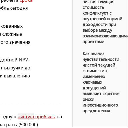
 расчета
срока
чистая текущая
стоимость
бль сегодня
конфликтует с
внутренней нормой
доходности при
скованных
выборе между
е сложные
взаимоисключающим
вого значения
проектами
Как анализ
чувствительности
адежной
NPV
-
чистой текущей
от выручки до
стоимости к
 и выявлению
изменению
ключевых
допущений
выявляет скрытые
риски
инвестиционного
предложения
жегодную
чистую
прибыль
на
атраты (500 000).