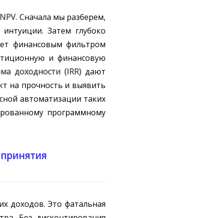
NPV
. Сначала мы разберем,
 интуиции. Затем глубоко
ает финансовым фильтром
естиционную и финансовую
ма доходности (IRR)
дают
т на прочность и выявить
ксной автоматизации таких
зированному программному
 принятия
их доходов. Это фатальная
тра. Без дисконтирования