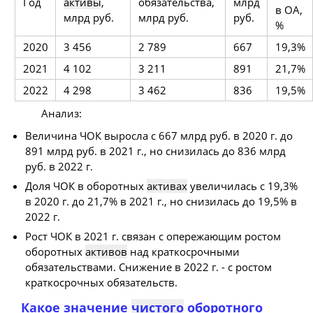
Год
активы
,
обязательства,
млрд
в ОА,
млрд руб.
млрд руб.
руб.
%
2020
3 456
2 789
667
19,3%
2021
4 102
3 211
891
21,7%
2022
4 298
3 462
836
19,5%
Анализ:
Величина ЧОК выросла с 667 млрд руб. в 2020 г. до
891 млрд руб. в 2021 г., но снизилась до 836 млрд
руб. в 2022 г.
Доля ЧОК в оборотных
активах
увеличилась с 19,3%
в 2020 г. до 21,7% в 2021 г., но снизилась до 19,5% в
2022 г.
Рост ЧОК в 2021 г. связан с опережающим ростом
оборотных
активов
над краткосрочными
обязательствами. Снижение в 2022 г. - с ростом
краткосрочных обязательств.
Какое значение
чистого
оборотного