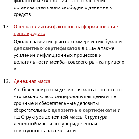
финансовые вложения - это отвлечение
организацией своих свободных денежных
средств
Оценка влияния факторов на формирование
цены кредита
Однако развитие рынка коммерческих бумаг и
депозитных
сертификатов
в США а также
усиление инфляционных процессов и
волатильности межбанковского рынка привело
к
Денежная масса
А в более широком денежная масса - это все то
что можно классифицировать как деньги т.е
срочные и сберегательные депозиты
сберегательные
депозитные
сертификаты
и
т.д Структура денежной массы Структура
денежной массы это упорядоченная
совокупность платежных и