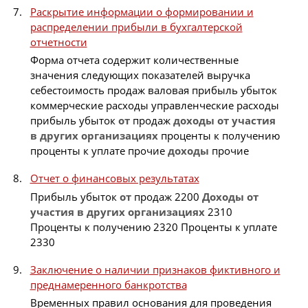
Раскрытие информации о формировании и
распределении прибыли в бухгалтерской
отчетности
Форма отчета содержит количественные
значения следующих показателей выручка
себестоимость продаж валовая прибыль убыток
коммерческие расходы управленческие расходы
прибыль убыток
от
продаж
доходы
от
участия
в
других
организациях
проценты к получению
проценты к уплате прочие
доходы
прочие
Отчет о финансовых результатах
Прибыль убыток
от
продаж 2200
Доходы
от
участия
в
других
организациях
2310
Проценты к получению 2320 Проценты к уплате
2330
Заключение о наличии признаков фиктивного и
преднамеренного банкротства
Временных правил основания для проведения