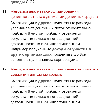
доходы
OIC 2
Методика анализа консолидирования
денежного отчета о движении денежных средств
Амортизация и
другие
неденежные расходы
увеличивают денежный поток относительно
прибыли
В
чистой прибыли отражается
результат не только
от
операционной
деятельности но и
от
инвестиционной
например полученные
доходы
от
участия
в
других
организациях
проценты и др Все
основные цели анализа корпорации а
Методика анализа консолидированного отчета о
движении денежных средств
Амортизация и
другие
неденежные расходы
увеличивают денежный поток относительно
прибыли
В
чистой прибыли отражается
результат не только
от
операционной
деятельности но и
от
инвестиционной
например полученные
доходы
от
участия
в