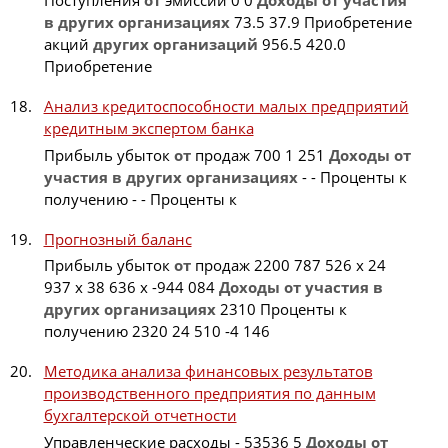
Поступления
от
эмиссии 0 0
Доходы
от
участия
в
других
организациях
73.5 37.9 Приобретение
акций
других
организаций
956.5 420.0
Приобретение
Анализ кредитоспособности малых предприятий
кредитным экспертом банка
Прибыль убыток
от
продаж 700 1 251
Доходы
от
участия
в
других
организациях
- - Проценты к
получению - - Проценты к
Прогнозный баланс
Прибыль убыток
от
продаж 2200 787 526 x 24
937 x 38 636 x -944 084
Доходы
от
участия
в
других
организациях
2310 Проценты к
получению 2320 24 510 -4 146
Методика анализа финансовых результатов
производственного предприятия по данным
бухгалтерской отчетности
Управленческие расходы - 53536 5
Доходы
от