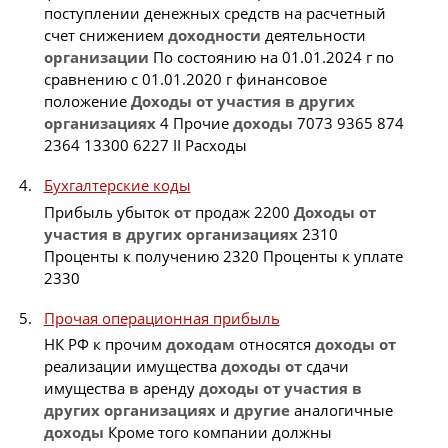
поступлении денежных средств на расчетный
счет снижением
доходности
деятельности
организации
По состоянию на 01.01.2024 г по
сравнению с 01.01.2020 г финансовое
положение
Доходы
от
участия
в
других
организациях
4 Прочие
доходы
7073 9365 874
2364 13300 6227 II Расходы
Бухгалтерские коды
Прибыль убыток
от
продаж 2200
Доходы
от
участия
в
других
организациях
2310
Проценты к получению 2320 Проценты к уплате
2330
Прочая операционная прибыль
НК РФ к прочим
доходам
относятся
доходы
от
реализации имущества
доходы
от
сдачи
имущества
в
аренду
доходы
от
участия
в
других
организациях
и
другие
аналогичные
доходы
Кроме того компании должны