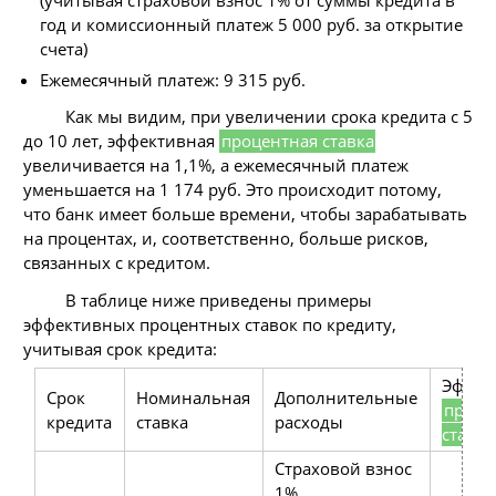
(учитывая страховой взнос 1% от суммы кредита в
год и комиссионный платеж 5 000 руб. за открытие
счета)
Ежемесячный платеж: 9 315 руб.
Как мы видим, при увеличении срока кредита с 5
до 10 лет, эффективная
процентная ставка
увеличивается на 1,1%, а ежемесячный платеж
уменьшается на 1 174 руб. Это происходит потому,
что банк имеет больше времени, чтобы зарабатывать
на процентах, и, соответственно, больше рисков,
связанных с кредитом.
В таблице ниже приведены примеры
эффективных процентных ставок по кредиту,
учитывая срок кредита:
Эффек
Срок
Номинальная
Дополнительные
проце
кредита
ставка
расходы
ставка
Страховой взнос
1%,