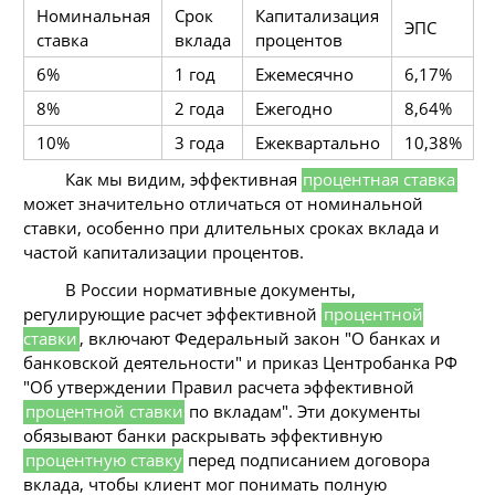
Номинальная
Срок
Капитализация
ЭПС
ставка
вклада
процентов
6%
1 год
Ежемесячно
6,17%
8%
2 года
Ежегодно
8,64%
10%
3 года
Ежеквартально
10,38%
Как мы видим, эффективная
процентная ставка
может значительно отличаться от номинальной
ставки, особенно при длительных сроках вклада и
частой капитализации процентов.
В России нормативные документы,
регулирующие расчет эффективной
процентной
ставки
, включают Федеральный закон "О банках и
банковской деятельности" и приказ Центробанка РФ
"Об утверждении Правил расчета эффективной
процентной ставки
по вкладам". Эти документы
обязывают банки раскрывать эффективную
процентную ставку
перед подписанием договора
вклада, чтобы клиент мог понимать полную