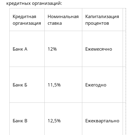
кредитных организаций:
Кредитная
Номинальная
Капитализация
Доп
организация
ставка
процентов
рас
Стр
1%,
Банк А
12%
Ежемесячно
ком
пла
руб.
Стр
0,5
Банк Б
11,5%
Ежегодно
ком
пла
руб.
Стр
1,5
Банк В
12,5%
Ежеквартально
ком
пла
руб.