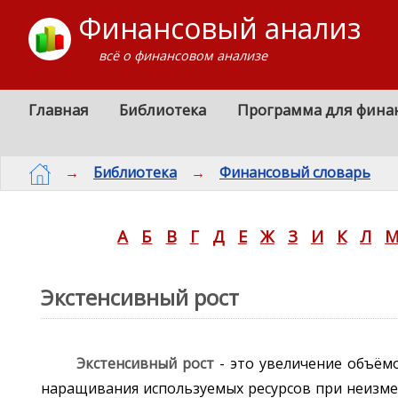
Финансовый анализ
всё о финансовом анализе
Главная
Библиотека
Программа для фина
→
Библиотека
→
Финансовый словарь
А
Б
В
Г
Д
Е
Ж
З
И
К
Л
Экстенсивный рост
Экстенсивный рост
- это увеличение объём
наращивания используемых ресурсов при неизмен