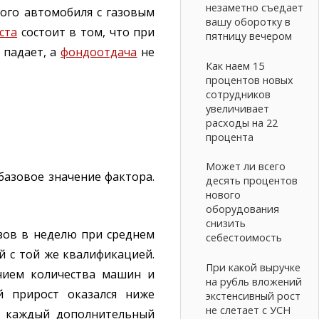
незаметно съедает
ого автомобиля с газовым
вашу оборотку в
ста
состоит в том, что при
пятницу вечером
 падает, а
фондоотдача
не
Как наем 15
процентов новых
сотрудников
увеличивает
расходы на 22
процента
Может ли всего
азовое значение фактора.
десять процентов
нового
оборудования
снизить
зов в неделю при среднем
себестоимость
й с той же квалификацией.
При какой выручке
ением количества машин и
на рубль вложений
й прирост оказался ниже
экстенсивный рост
не слетает с УСН
й: каждый дополнительный