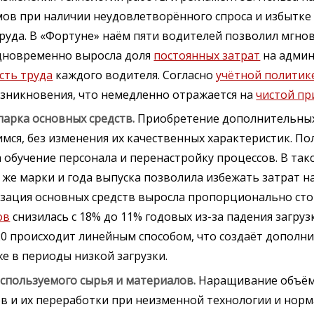
ов при наличии неудовлетворённого спроса и избытке
уда. В «Фортуне» наём пяти водителей позволил мгно
одновременно выросла доля
постоянных затрат
на адми
сть труда
каждого водителя. Согласно
учётной политик
озникновения, что немедленно отражается на
чистой п
парка основных средств.
Приобретение дополнительны
ся, без изменения их качественных характеристик. Пол
 обучение персонала и перенастройку процессов. В так
же марки и года выпуска позволила избежать затрат н
изация основных средств выросла пропорционально ст
ов
снизилась с 18% до 11% годовых из-за падения загру
0 происходит линейным способом, что создаёт дополн
е в периоды низкой загрузки.
используемого сырья и материалов.
Наращивание объё
 и их переработки при неизменной технологии и норм