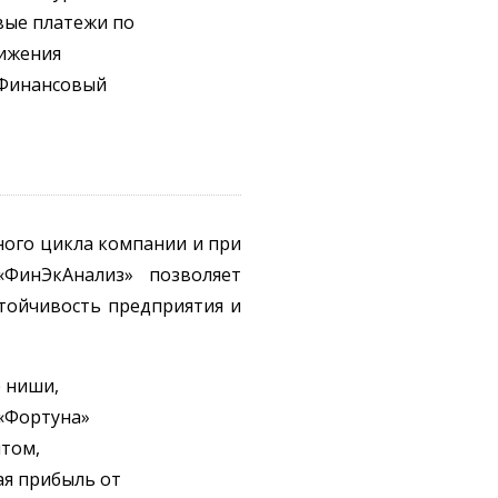
вые платежи по
нижения
 Финансовый
ного цикла компании и при
ФинЭкАнализ» позволяет
стойчивость предприятия и
е ниши,
 «Фортуна»
нтом,
ая прибыль от