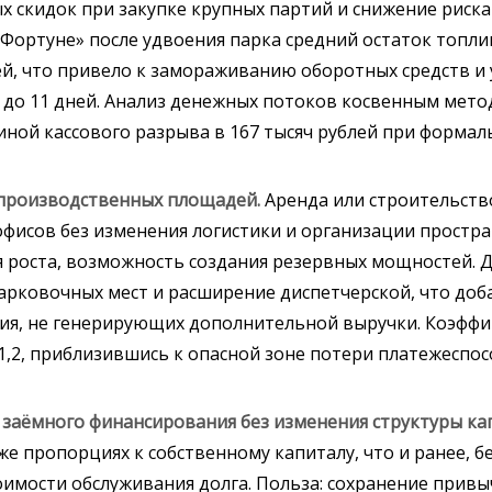
х скидок при закупке крупных партий и снижение риска
«Фортуне» после удвоения парка средний остаток топлив
лей, что привело к замораживанию оборотных средств 
5 до 11 дней. Анализ денежных потоков косвенным мето
чиной кассового разрыва в 167 тысяч рублей при форма
 производственных площадей.
Аренда или строительств
фисов без изменения логистики и организации простран
я роста, возможность создания резервных мощностей. Д
арковочных мест и расширение диспетчерской, что доб
ия, не генерирующих дополнительной выручки. Коэфф
о 1,2, приблизившись к опасной зоне потери платежеспо
 заёмного финансирования без изменения структуры ка
е пропорциях к собственному капиталу, что и ранее, б
оимости обслуживания долга. Польза: сохранение привы