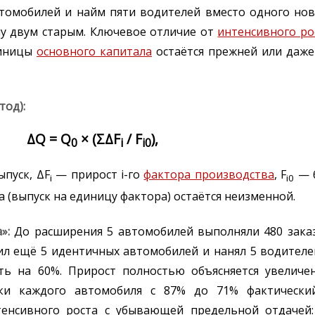
томобилей и найм пяти водителей вместо одного нов
у двум старым. Ключевое отличие от
интенсивного ро
диницы
основного капитала
остаётся прежней или даже
тод):
ΔQ = Q
× (ΣΔF
/ F
),
0
i
i0
пуск, ΔF
— прирост i-го
фактора производства
, F
— б
i
i0
 (выпуск на единицу фактора) остаётся неизменной.
»:
До расширения 5 автомобилей выполняли 480 зака
ил ещё 5 идентичных автомобилей и нанял 5 водителе
сть на 60%. Прирост полностью объясняется увелич
зки каждого автомобиля с 87% до 71% фактически
стенсивного роста с убывающей предельной отдаче