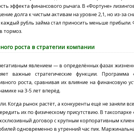
сть эффекта финансового рычага. В «Фортуне» лизинго
ие долга к чистым активам на уровне 2,1, но из-за с
 каждый рубль займа стал приносить меньше прибыли.
в тормоз.
ного роста в стратегии компании
 негативным явлением — в определённых фазах жизнен
яет важные стратегические функции. Программа «
ивного роста, сравнивая их влияние на финансовую у
амике на 3-5 лет вперёд.
ли.
Когда рынок растёт, а конкуренты ещё не заняли вс
ередить их по физическому присутствию. В таксопарке
эксклюзивный договор с крупным корпоративным клие
обилей одновременно в утренний час пик. Маржинальн