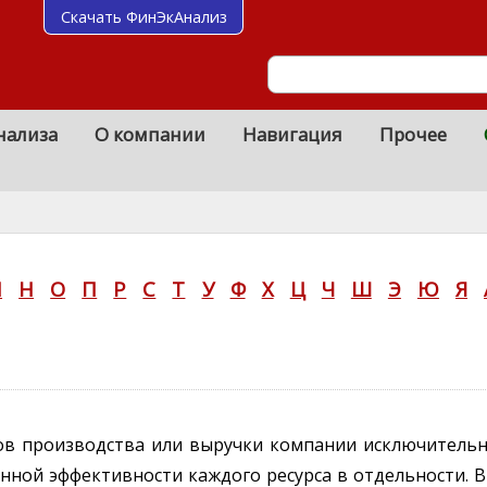
Скачать ФинЭкАнализ
нализа
О компании
Навигация
Прочее
М
Н
О
П
Р
С
Т
У
Ф
Х
Ц
Ч
Ш
Э
Ю
Я
ов производства или выручки компании исключительно
ной эффективности каждого ресурса в отдельности. В