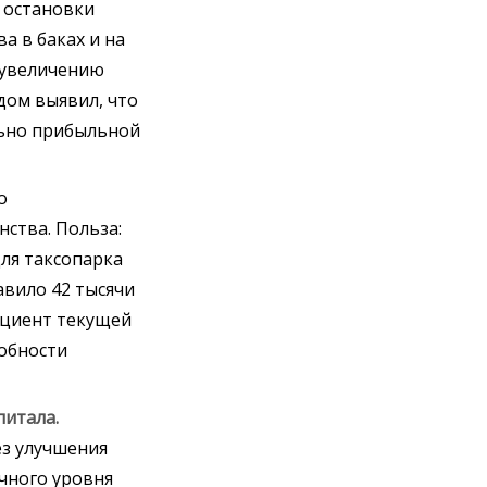
 остановки
а в баках и на
и увеличению
дом выявил, что
льно прибыльной
о
ства. Польза:
ля таксопарка
авило 42 тысячи
ициент текущей
собности
питала.
ез улучшения
чного уровня