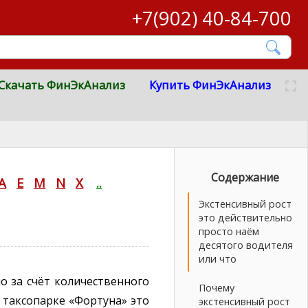
+7(902) 40-84-700
Скачать ФинЭкАнализ
Купить ФинЭкАнализ
Содержание
A
E
M
N
X
..
Экстенсивный рост
это действительно
просто наём
десятого водителя
или что
 за счёт количественного
Почему
 таксопарке «Фортуна» это
экстенсивный рост