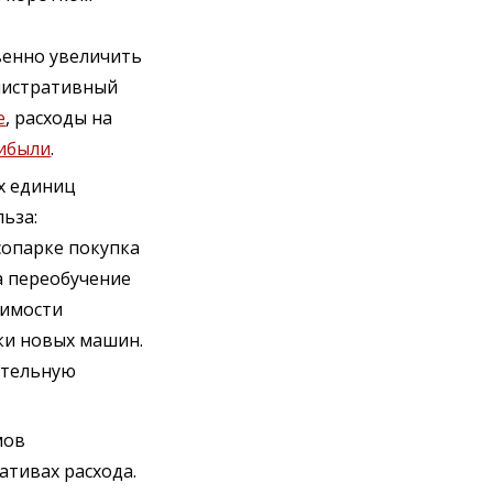
венно увеличить
нистративный
е
, расходы на
рибыли
.
х единиц
ьза:
сопарке покупка
а переобучение
оимости
зки новых машин.
ительную
мов
ативах расхода.