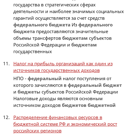
государства в стратегических сферах
деятельности и наиболее значимых социальных
гарантий осуществляется за счет средств
федерального
бюджета
Из
федерального
бюджета
предоставляются значительные
объемы трансфертов
бюджетам
субъектов
Российской Федерации и
бюджетам
государственных
Налог на прибыль организаций как один из
источников государственных доходов
НПО -
федеральный
налог поступления от
которого зачисляются в
федеральный
бюджет
и
бюджеты
субъектов Российской Федерации
Налоговые доходы являются основным
источником доходов
бюджетов
бюджетной
Распределение финансовых ресурсов в
бюджетной системе РФ и экономический рост
российских регионов