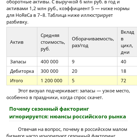
оборотные активы. С выручкой 6 млн руб. в год и
активами 1,2 млн руб., коэффициент 5 — ниже нормы
для HoReCa в 7–8. Таблица ниже иллюстрирует
разбивку.
Вклад
Средняя
Оборачиваемость,
в
Актив
стоимость,
раз/год
цикл,
руб.
дни
Запасы
400 000
9
40
Дебиторка
300 000
20
18
Итого
1 200 000
5
72
Этот визуал подчеркивает: запасы — узкое место,
особенно в праздники, когда спрос скачет.
Почему сезонный факторинг
игнорируется: нюансы российского рынка
Отвечая на вопрос, почему в российском малом
бизнесе часто игнорируют сезонный факторинг,