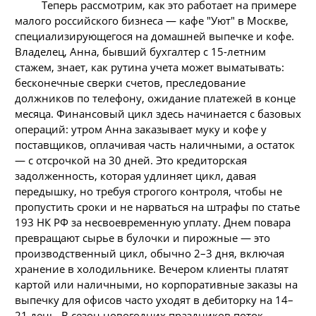
Теперь рассмотрим, как это работает на примере
малого российского бизнеса — кафе "Уют" в Москве,
специализирующегося на домашней выпечке и кофе.
Владелец, Анна, бывший бухгалтер с 15-летним
стажем, знает, как рутина учета может выматывать:
бесконечные сверки счетов, преследование
должников по телефону, ожидание платежей в конце
месяца. Финансовый цикл здесь начинается с базовых
операций: утром Анна заказывает муку и кофе у
поставщиков, оплачивая часть наличными, а остаток
— с отсрочкой на 30 дней. Это кредиторская
задолженность, которая удлиняет цикл, давая
передышку, но требуя строгого контроля, чтобы не
пропустить сроки и не нарваться на штрафы по статье
193 НК РФ за несвоевременную уплату. Днем повара
превращают сырье в булочки и пирожные — это
производственный цикл, обычно 2–3 дня, включая
хранение в холодильнике. Вечером клиенты платят
картой или наличными, но корпоративные заказы на
выпечку для офисов часто уходят в дебиторку на 14–
21 день. В сезон новогодних праздников поток