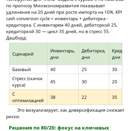
по прогнозу Минэкономразвития показывает
удлинение на 20 дней при росте импорта на 10%. KPI
cash conversion cycle = инвентарь + дебиторка -
кредиторка. С инвентарем 40 дней, дебиторкой 25,
кредиторкой 30 — цикл 35 дней, но в стресс 55.
Дашборд:
Инвентарь,
Дебиторка,
Кредито
Сценарий
дни
дни
дни
Базовый
40
25
30
Стресс (скачок
45
30
20
курса)
С
38
22
35
оптимизацией
Это визуализирует, как диверсификация снижает
риски.
Решения по 80/20: фокус на ключевых