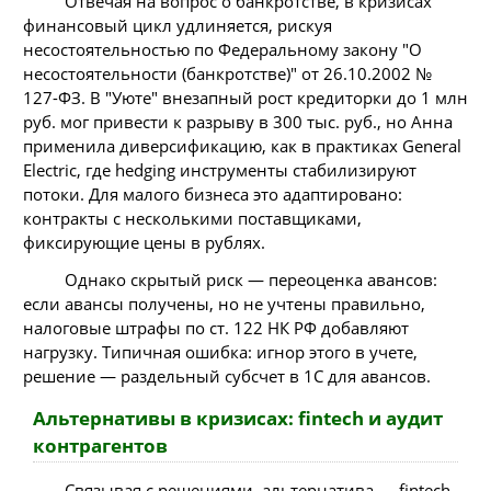
Отвечая на вопрос о банкротстве, в кризисах
финансовый цикл удлиняется, рискуя
несостоятельностью по Федеральному закону "О
несостоятельности (банкротстве)" от 26.10.2002 №
127-ФЗ. В "Уюте" внезапный рост кредиторки до 1 млн
руб. мог привести к разрыву в 300 тыс. руб., но Анна
применила диверсификацию, как в практиках General
Electric, где hedging инструменты стабилизируют
потоки. Для малого бизнеса это адаптировано:
контракты с несколькими поставщиками,
фиксирующие цены в рублях.
Однако скрытый риск — переоценка авансов:
если авансы получены, но не учтены правильно,
налоговые штрафы по ст. 122 НК РФ добавляют
нагрузку. Типичная ошибка: игнор этого в учете,
решение — раздельный субсчет в 1C для авансов.
Альтернативы в кризисах: fintech и аудит
контрагентов
Связывая с решениями, альтернатива — fintech-