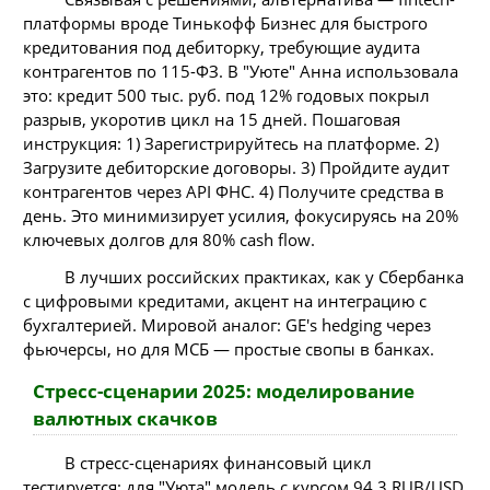
платформы вроде Тинькофф Бизнес для быстрого
кредитования под дебиторку, требующие аудита
контрагентов по 115-ФЗ. В "Уюте" Анна использовала
это: кредит 500 тыс. руб. под 12% годовых покрыл
разрыв, укоротив цикл на 15 дней. Пошаговая
инструкция: 1) Зарегистрируйтесь на платформе. 2)
Загрузите дебиторские договоры. 3) Пройдите аудит
контрагентов через API ФНС. 4) Получите средства в
день. Это минимизирует усилия, фокусируясь на 20%
ключевых долгов для 80% cash flow.
В лучших российских практиках, как у Сбербанка
с цифровыми кредитами, акцент на интеграцию с
бухгалтерией. Мировой аналог: GE's hedging через
фьючерсы, но для МСБ — простые свопы в банках.
Стресс-сценарии 2025: моделирование
валютных скачков
В стресс-сценариях финансовый цикл
тестируется: для "Уюта" модель с курсом 94.3 RUB/USD