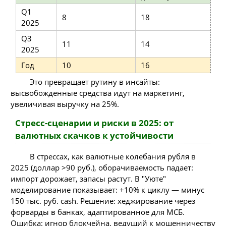
Q1
8
18
+
2025
Q3
11
14
-
2025
Год
10
16
-
Это превращает рутину в инсайты:
высвобожденные средства идут на маркетинг,
увеличивая выручку на 25%.
Стресс-сценарии и риски в 2025: от
валютных скачков к устойчивости
В стрессах, как валютные колебания рубля в
2025 (доллар >90 руб.), оборачиваемость падает:
импорт дорожает, запасы растут. В "Уюте"
моделирование показывает: +10% к циклу — минус
150 тыс. руб. cash. Решение: хеджирование через
форварды в банках, адаптированное для МСБ.
Ошибка: игнор блокчейна, ведущий к мошенничеству