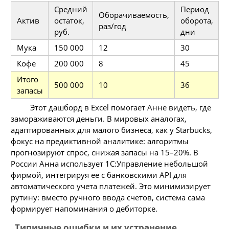
Средний
Период
Оборачиваемость,
Актив
остаток,
оборота,
раз/год
руб.
дни
Мука
150 000
12
30
Кофе
200 000
8
45
Итого
500 000
10
36
запасы
Этот дашборд в Excel помогает Анне видеть, где
замораживаются деньги. В мировых аналогах,
адаптированных для малого бизнеса, как у Starbucks,
фокус на предиктивной аналитике: алгоритмы
прогнозируют спрос, снижая запасы на 15–20%. В
России Анна использует 1C:Управление небольшой
фирмой, интегрируя ее с банковскими API для
автоматического учета платежей. Это минимизирует
рутину: вместо ручного ввода счетов, система сама
формирует напоминания о дебиторке.
Типичные ошибки и их устранение