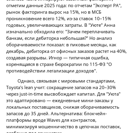
отметим данные 2025 года: по отчетам "Эксперт РА",
рынок факторинга вырос на 15%, но в МСБ
проникновение всего 12%, из-за ставок 10–15%
годовых, увеличивающих затраты. В "Уюте" Анна
изначально обходила его: "Зачем переплачивать
банкам, если дебиторка небольшая?" Но анализ
оборачиваемости показал: в пиковые месяцы, как
декабрь, дебиторка от офисных заказов растет на 40%,
создавая разрывы. Игнор — типичная ошибка,
коренящаяся в страхе бюрократии по 115-ФЗ "О
противодействии легализации доходов".
Однако, связывая с мировыми стандартами,
Toyota's lean учит: сокращение запасов на 20–30%
через just-in-time высвобождает капитал. Для "Уюта"
это адаптировано — ежедневные мини-заказы у
локальных поставщиков, снижая оборачиваемость
запасов до 35 дней. Альтернатива: блокчейн-
платформы вроде Waves для контрактов,
минимизируя мошенничество в цепочках поставок,
особенно под санкциями.