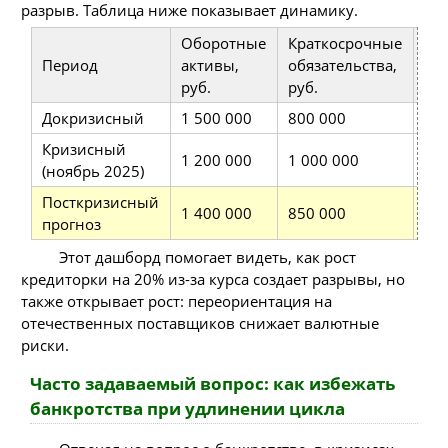
разрыв. Таблица ниже показывает динамику.
Оборотные
Краткосрочные
Период
активы,
обязательства,
Ли
руб.
руб.
Докризисный
1 500 000
800 000
1.8
Кризисный
1 200 000
1 000 000
1.2
(ноябрь 2025)
Посткризисный
1 400 000
850 000
1.6
прогноз
Этот дашборд помогает видеть, как рост
кредиторки на 20% из-за курса создает разрывы, но
также открывает рост: переориентация на
отечественных поставщиков снижает валютные
риски.
Часто задаваемый вопрос: как избежать
банкротства при удлинении цикла