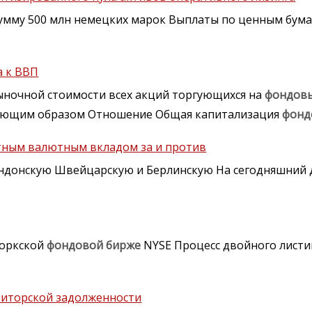
умму 500 млн немецких марок Выплаты по ценным бум
 к ВВП
ыночной стоимости всех акций торгующихся на
фондов
дующим образом Отношение Общая капитализация
фонд
тным валютным вкладом за и против
ндонскую Швейцарскую и Берлинскую На сегодняшний 
Йоркской
фондовой
бирже
NYSE Процесс двойного листи
иторской задолженности