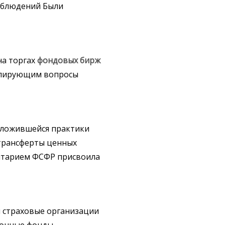
аблюдений Были
на торгах
фондовых
бирж
улирующим вопросы
 сложившейся практики
 трансферты ценных
итарием ФСФР присвоила
 страховые организации
онные фонды