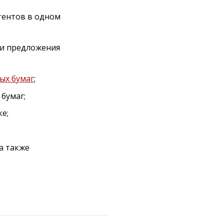
тентов в одном
и предложения
ых бумаг
;
бумаг;
е;
а также