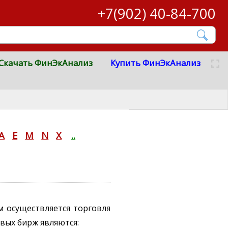
+7(902) 40-84-700
Скачать ФинЭкАнализ
Купить ФинЭкАнализ
A
E
M
N
X
..
 осуществляется торговля
вых бирж являются: