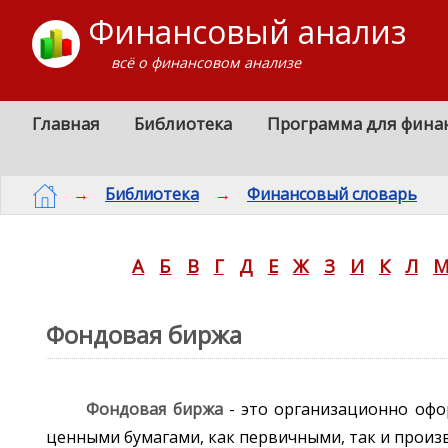
Финансовый анализ
всё о финансовом анализе
Главная
Библиотека
Программа для фина
→
Библиотека
→
Финансовый словарь
А
Б
В
Г
Д
Е
Ж
З
И
К
Л
Фондовая биржа
Фондовая биржа
- это организационно офо
ценными бумагами, как первичными, так и прои