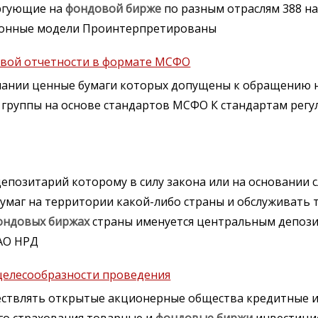
оргующие на
фондовой
бирже
по разным отраслям 388 н
ионные модели Проинтерпретированы
вой отчетности в формате МСФО
пании ценные бумаги которых допущены к обращению 
группы на основе стандартов МСФО К стандартам рег
депозитарий которому в силу закона или на основании
бумаг на территории какой-либо страны и обслуживать
ондовых
биржах
страны именуется центральным депоз
ЗАО НРД
целесообразности проведения
ествлять открытые акционерные общества кредитные и
го страхования товарные и
фондовые
биржи
инвестици