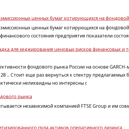
 эмиссионных ценных бумаг котирующихся на фондовой
 эмиссионных ценных бумаг котирующихся на
фондово
финансового состояния предприятия показатели состо
адка для хеджирования ценовых рисков финансовых и 
фективности
фондового
рынка России на основе GARCH-
8 ... Стоит еще раз вернуться к спектру предлагаемых
рактически неликвидны но интересны с
ндового рынка
тывается независимой компанией FTSE Group и им сов
итизированного пула активов оперативного лизинга