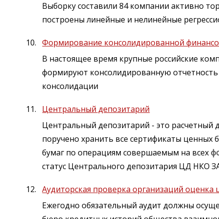
Выборку составили 84 компании активно т
построены линейные и нелинейные регресс
Формирование консолидированной финансо
В настоящее время крупные российские ком
формируют консолидированную отчетность 
консолидации
Центральный депозитарий
Центральный депозитарий - это расчетный 
поручено хранить все сертификаты ценных 
бумаг по операциям совершаемым на всех
ф
статус Центрального депозитария ЦД НКО 
Аудиторская проверка организаций оценка 
Ежегодно обязательный аудит должны осущ
бюро кредитных историй общества взаимно