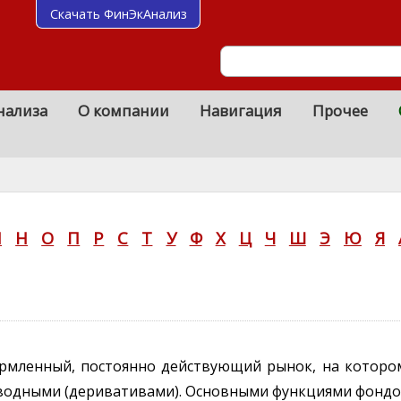
Скачать ФинЭкАнализ
нализа
О компании
Навигация
Прочее
М
Н
О
П
Р
С
Т
У
Ф
Х
Ц
Ч
Ш
Э
Ю
Я
рмленный, постоянно действующий рынок, на котором
зводными (деривативами). Основными функциями фондо