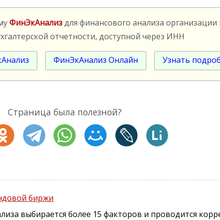
мму
ФинЭкАнализ
для финансового анализа организации
ухгалтерской отчетности, доступной через ИНН
кАнализ
ФинЭкАнализ Онлайн
Узнать подро
Страница была полезной?
ондовой биржи
лиза выбирается более 15 факторов и проводится кор