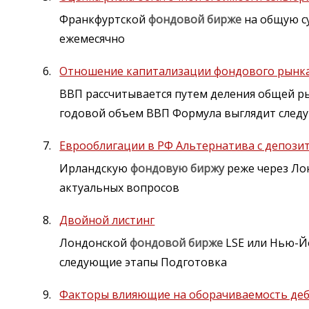
Франкфуртской
фондовой
бирже
на общую с
ежемесячно
Отношение капитализации фондового рынка
ВВП рассчитывается путем деления общей р
годовой объем ВВП Формула выглядит сле
Еврооблигации в РФ Альтернатива с депози
Ирландскую
фондовую
биржу
реже через Ло
актуальных вопросов
Двойной листинг
Лондонской
фондовой
бирже
LSE или Нью-
следующие этапы Подготовка
Факторы влияющие на оборачиваемость деб