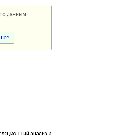
 по данным
бнее
реляционный анализ и