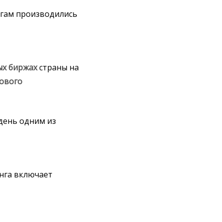
агам производились
ых
биржах
страны на
ового
день одним из
нга включает