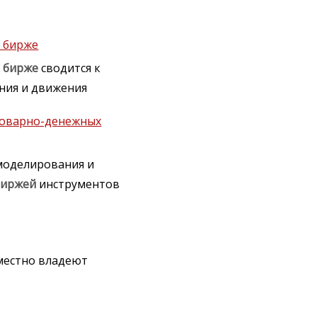
 бирже
й
бирже
сводится к
яния и движения
товарно-денежных
моделирования и
биржей
инструментов
местно владеют