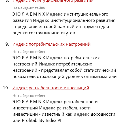
Индекс институционального развития
Не найдено:
тейла
Э Ю Я A E M N X
Индекс
институционального
развития
Индекс
институционального развития
- представляет собой важный инструмент для
оценки состояния институтов
Индекс потребительских настроений
Не найдено:
тейла
Э Ю Я A E M N X
Индекс
потребительских
настроений
Индекс
потребительских
настроений - представляет собой статистический
показатель отражающий уровень оптимизма или
Индекс рентабельности инвестиций
Не найдено:
тейла
Э Ю Я A E M N X
Индекс
рентабельности
инвестиций
Индекс
рентабельности
инвестиций - известный как
индекс
доходности
или Profitability Index PI