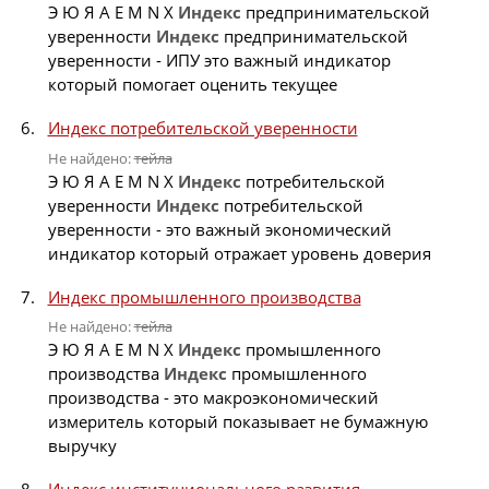
Э Ю Я A E M N X
Индекс
предпринимательской
уверенности
Индекс
предпринимательской
уверенности - ИПУ это важный индикатор
который помогает оценить текущее
Индекс потребительской уверенности
Не найдено:
тейла
Э Ю Я A E M N X
Индекс
потребительской
уверенности
Индекс
потребительской
уверенности - это важный экономический
индикатор который отражает уровень доверия
Индекс промышленного производства
Не найдено:
тейла
Э Ю Я A E M N X
Индекс
промышленного
производства
Индекс
промышленного
производства - это макроэкономический
измеритель который показывает не бумажную
выручку