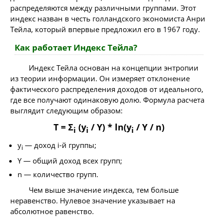
распределяются между различными группами. Этот
индекс назван в честь голландского экономиста Анри
Тейла, который впервые предложил его в 1967 году.
Как работает Индекс Тейла?
Индекс Тейла основан на концепции энтропии
из теории информации. Он измеряет отклонение
фактического распределения доходов от идеального,
где все получают одинаковую долю. Формула расчета
выглядит следующим образом:
T = Σ
(y
/ Y) * ln(y
/ Y / n)
i
i
i
y
— доход i-й группы;
i
Y — общий доход всех групп;
n — количество групп.
Чем выше значение индекса, тем больше
неравенство. Нулевое значение указывает на
абсолютное равенство.