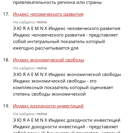
привлекательность региона или страны
Индекс человеческого развития
Не найдено:
тейла
Э Ю Я A E M N X
Индекс
человеческого развития
Индекс
человеческого развития - представляет
собой интегральный показатель который
ежегодно рассчитывается для
Индекс экономической свободы
Не найдено:
тейла
Э Ю Я A E M N X
Индекс
экономической свободы
Индекс
экономической свободы - это
комплексный показатель который оценивает
степень свободы экономической
Индекс доходности инвестиций
Не найдено:
тейла
Э Ю Я A E M N X
Индекс
доходности инвестиций
Индекс
доходности инвестиций - представляет