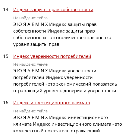
Индекс защиты прав собственности
Не найдено:
тейла
Э Ю Я A E M N X
Индекс
защиты прав
собственности
Индекс
защиты прав
собственности - это количественная оценка
уровня защиты прав
Индекс уверенности потребителей
Не найдено:
тейла
Э Ю Я A E M N X
Индекс
уверенности
потребителей
Индекс
уверенности
потребителей - это экономический показатель
отражающий уровень доверия и уверенности
Индекс инвестиционного климата
Не найдено:
тейла
Э Ю Я A E M N X
Индекс
инвестиционного
климата
Индекс
инвестиционного климата - это
комплексный показатель отражающий