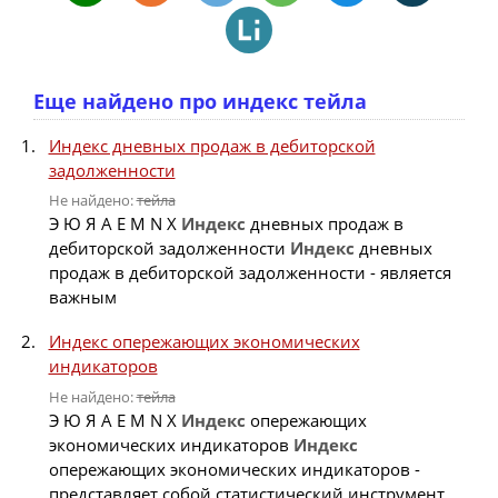
Еще найдено про индекс тейла
Индекс дневных продаж в дебиторской
задолженности
Не найдено:
тейла
Э Ю Я A E M N X
Индекс
дневных продаж в
дебиторской задолженности
Индекс
дневных
продаж в дебиторской задолженности - является
важным
Индекс опережающих экономических
индикаторов
Не найдено:
тейла
Э Ю Я A E M N X
Индекс
опережающих
экономических индикаторов
Индекс
опережающих экономических индикаторов -
представляет собой статистический инструмент