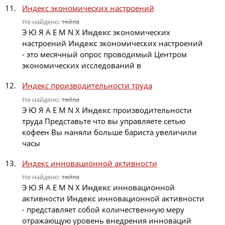
Индекс экономических настроений
Не найдено:
тейла
Э Ю Я A E M N X
Индекс
экономических
настроений
Индекс
экономических настроений
- это месячный опрос проводимый Центром
экономических исследований в
Индекс производительности труда
Не найдено:
тейла
Э Ю Я A E M N X
Индекс
производительности
труда Представьте что вы управляете сетью
кофеен Вы наняли больше бариста увеличили
часы
Индекс инновационной активности
Не найдено:
тейла
Э Ю Я A E M N X
Индекс
инновационной
активности
Индекс
инновационной активности
- представляет собой количественную меру
отражающую уровень внедрения инноваций