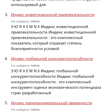
используемый для
Индекс инвестиционной привлекательности
Не найдено:
тейла
Э Ю Я A E M N X
Индекс
инвестиционной
привлекательности
Индекс
инвестиционной
привлекательности - это комплексный
показатель который отражает степень
благоприятности условий
Индекс глобальной конкурентоспособности
Не найдено:
тейла
Э Ю Я A E M N X
Индекс
глобальной
конкурентоспособности
Индекс
глобальной
конкурентоспособности - это комплексный
инструмент оценки экономического потенциала
стран разработанный
Индекс предпринимательской уверенности
Не найдено:
тейла