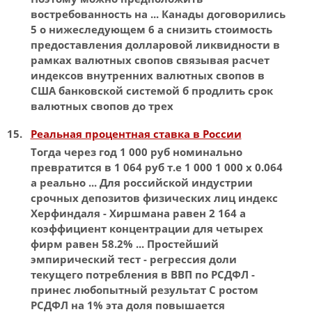
востребованность на ... Канады договорились
5 о нижеследующем 6 а снизить стоимость
предоставления долларовой ликвидности в
рамках валютных свопов связывая расчет
индексов
внутренних валютных свопов в
США банковской системой б продлить срок
валютных свопов до трех
Реальная процентная ставка в России
Тогда через год 1 000 руб
номинально
превратится в 1 064 руб т.е 1 000 1 000 х 0.064
а реально ... Для российской индустрии
срочных депозитов физических лиц
индекс
Херфиндаля - Хиршмана равен 2 164 а
коэффициент концентрации для четырех
фирм равен 58.2% ... Простейший
эмпирический тест - регрессия доли
текущего потребления в
ВВП
по РСДФЛ -
принес любопытный результат С ростом
РСДФЛ на 1% эта доля повышается