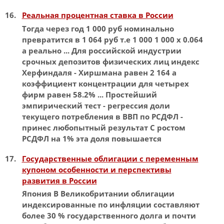
Реальная процентная ставка в России
Тогда через год 1 000 руб
номинально
превратится в 1 064 руб т.е 1 000 1 000 х 0.064
а реально ... Для российской индустрии
срочных депозитов физических лиц
индекс
Херфиндаля - Хиршмана равен 2 164 а
коэффициент концентрации для четырех
фирм равен 58.2% ... Простейший
эмпирический тест - регрессия доли
текущего потребления в
ВВП
по РСДФЛ -
принес любопытный результат С ростом
РСДФЛ на 1% эта доля повышается
Государственные облигации с переменным
купоном особенности и перспективы
развития в России
Япония В Великобритании облигации
индексированные
по инфляции составляют
более 30 % государственного долга и почти