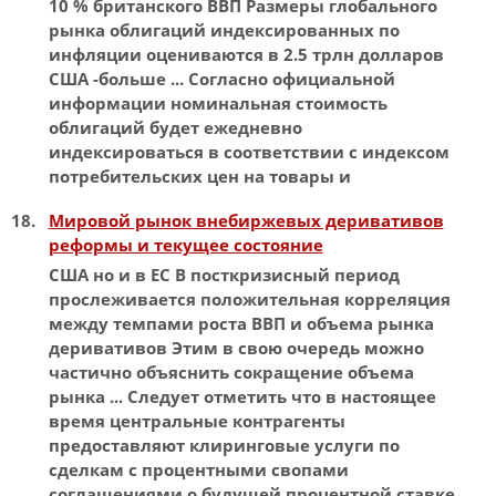
10 % британского
ВВП
Размеры глобального
рынка облигаций
индексированных
по
инфляции оцениваются в 2.5 трлн долларов
США -больше ... Согласно официальной
информации
номинальная
стоимость
облигаций будет ежедневно
индексироваться
в соответствии с
индексом
потребительских цен на товары и
Мировой рынок внебиржевых деривативов
реформы и текущее состояние
США но и в ЕС В посткризисный период
прослеживается положительная корреляция
между темпами роста
ВВП
и объема рынка
деривативов Этим в свою очередь можно
частично объяснить сокращение объема
рынка ... Следует отметить что в настоящее
время центральные контрагенты
предоставляют клиринговые услуги по
сделкам с процентными свопами
соглашениями о будущей процентной ставке