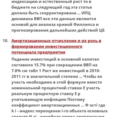
индексацию
и естественный рост то в
бюджете на следующий год эта статья
должна быть скорректирована ... ИПЦ
динамика
ВВП
все эти данные являются
основой для анализа кривой Филлипса и
прогнозирования дальнейших действий ЦБ
Амортизационные отчисления и их роль в
формировании инвестиционного
потенциала предприятия
Падение инвестиций в основной капитал
составило 15.7% при сокращении
ВВП
на
7.8% см табл 1 Рост же инвестиций в 2010-
2011 гг в значительной степени ... Чтобы ее
учесть необходимо в этой формуле вместо
номинальной
процентной ставки Е учесть
реальную процентную ставку Е p
учитывающую инфляцию Поэтому
коэффициент амортизационных ... Ф остi где
k i -
индекс
переоценки i-го объекта основных
средств Н аi - линейная норма амортизации