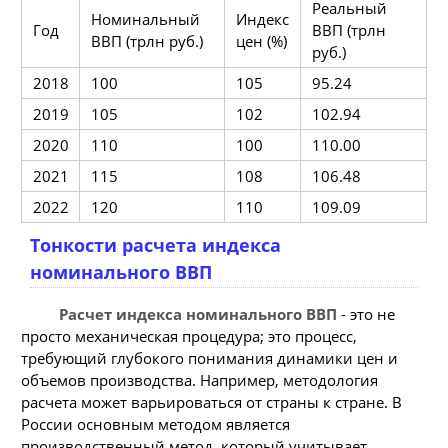
Реальный
Номинальный
Индекс
Год
ВВП (трлн
ВВП (трлн руб.)
цен (%)
руб.)
2018
100
105
95.24
2019
105
102
102.94
2020
110
100
110.00
2021
115
108
106.48
2022
120
110
109.09
Тонкости расчета индекса
номинального ВВП
Расчет индекса номинального ВВП
- это не
просто механическая процедура; это процесс,
требующий глубокого понимания динамики цен и
объемов производства. Например, методология
расчета может варьироваться от страны к стране. В
России основным методом является
производственный метод, который учитывает