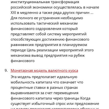
институциональная
трансформация
российской экономики осуществлялась в начале
XXI в медленно а также ряда других причин ...
Для полного ее устранения необходимо
использовать тактический механизм
финансового оздоровления который
представляет собой систему мероприятий
способствующих достижению финансового
равновесия
предприятия в планируемом
периоде Цель реализации мероприятий этого
механизма вывод предприятия на рубеж
финансового
Монетарная модель валютного курса
Эта модель предполагает идеальную
мобильность капитала что означает что
процентные ставки в разных странах
выравниваются за счет перемещения
финансового капитала через границы Когда
существует избыточный спрос или предложение
на валюту происходят корректировки обменных