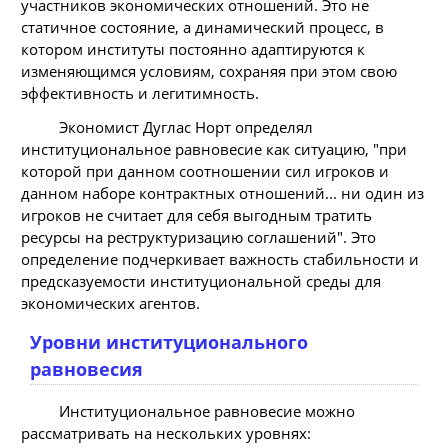
участников экономических отношений. Это не
статичное состояние, а динамический процесс, в
котором институты постоянно адаптируются к
изменяющимся условиям, сохраняя при этом свою
эффективность и легитимность.
Экономист Дуглас Норт определял
институциональное равновесие как ситуацию, "при
которой при данном соотношении сил игроков и
данном наборе контрактных отношений... ни один из
игроков не считает для себя выгодным тратить
ресурсы на реструктуризацию соглашений". Это
определение подчеркивает важность стабильности и
предсказуемости институциональной среды для
экономических агентов.
Уровни институционального
равновесия
Институциональное равновесие можно
рассматривать на нескольких уровнях: