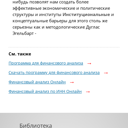
нибудь позволят нам создать более
эффективные экономические и политические
структуры и институты
Институциональные
и
концептуальные барьеры для этого столь же
серьезны как и методологические Дуглас
Эгельбарт -
См. также
Программа для финансового анализа
Скачать программу для финансового анализа
Финансовый анализ Онлайн
Финансовый анализ по ИНН Онлайн
Библиотека