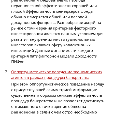
неравновесной эффективности хорошей или
плохой Эффективность менеджеров фонда
обычно измеряется общей или валовой
доходностью фондов ... Разнообразие акций на
рынке с точки зрения критериев факторного
инвестирования является важным условием для
развития внутренних
институциональных
инвесторов включая сферу коллективных
инвестиций Данные о значимости каждого
критерия пятифакторной модели доходности
ПИФов
Оппортунистическое поведение экономических
агентов в рамках процедуры банкротства
При этом оппортунистическое поведение наряду
с присутствующей асимметрией информации
существенным образом снижает эффективность
процедур банкротства и не позволяет достигнуть
оптимального с точки зрения общества
равновесия
в связи с чем остро необходимо