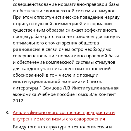
совершенствование нормативно-правовой базы
и обеспечение комплексной системы стимулов ...
При этом оппортунистическое поведение наряду
с присутствующей асимметрией информации
существенным образом снижает эффективность
процедур банкротства и не позволяет достигнуть
оптимального с точки зрения общества
равновесия
в связи с чем остро необходимо
совершенствование нормативно-правовой базы
и обеспечение комплексной системы стимулов
для каждого участника агентских отношений
обоснованной в том числе и с позиции
институциональной
экономики Список
литературы 1 Земцова Л.В
Институциональная
экономика Учебное пособие Томск Эль Контент
2012
Анализ финансового состояния предприятия и
внутренние механизмы его оздоровления
Ввиду того что структурно-технологическая и