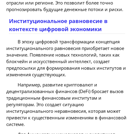
отрасли или регионе. Это позволит более точно
прогнозировать будущие денежные потоки и риски.
Институциональное равновесие в
контексте цифровой экономики
В эпоху цифровой трансформации концепция
институционального равновесия приобретает новое
значение. Появление новых технологий, таких как
блокчейн и искусственный интеллект, создает
предпосылки для формирования новых институтов и
изменения существующих.
Например, развитие криптовалют и
децентрализованных финансов (DeFi) бросает вызов
традиционным финансовым институтам и
регуляторам. Это создает ситуацию
институционального неравновесия, которая может
привести к существенным изменениям в финансовой
системе.