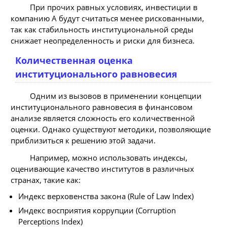
При прочих равных условиях, инвестиции в
компанию А будут считаться менее рискованными,
так как стабильность институциональной среды
снижает неопределенность и риски для бизнеса.
Количественная оценка
институционального равновесия
Одним из вызовов в применении концепции
институционального равновесия в финансовом
анализе является сложность его количественной
оценки. Однако существуют методики, позволяющие
приблизиться к решению этой задачи.
Например, можно использовать индексы,
оценивающие качество институтов в различных
странах, такие как:
Индекс верховенства закона (Rule of Law Index)
Индекс восприятия коррупции (Corruption
Perceptions Index)