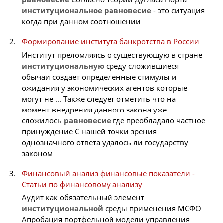
институциональное
равновесие
- это ситуация
когда при данном соотношении
Формирование института банкротства в России
Институт преломляясь о существующую в стране
институциональную
среду сложившиеся
обычаи создает определенные стимулы и
ожидания у экономических агентов которые
могут не ... Также следует отметить что на
момент внедрения данного закона уже
сложилось
равновесие
где преобладало частное
принуждение С нашей точки зрения
однозначного ответа удалось ли государству
законом
Финансовый анализ финансовые показатели -
Статьи по финансовому анализу
Аудит как обязательный элемент
институциональной
среды применения МСФО
Апробация портфельной модели управления